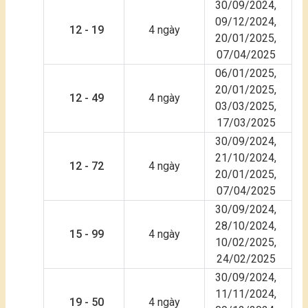
30/09/2024,
09/12/2024,
12 - 19
4 ngày
20/01/2025,
07/04/2025
06/01/2025,
20/01/2025,
12 - 49
4 ngày
03/03/2025,
17/03/2025
30/09/2024,
21/10/2024,
12 - 72
4 ngày
20/01/2025,
07/04/2025
30/09/2024,
28/10/2024,
15 - 99
4 ngày
10/02/2025,
24/02/2025
30/09/2024,
11/11/2024,
19 - 50
4 ngày