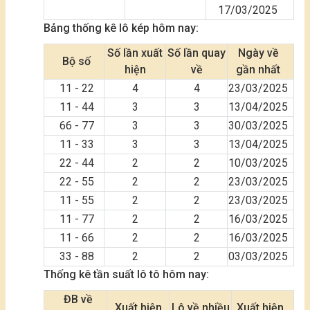
17/03/2025
Bảng thống kê lô kép hôm nay:
Số lần xuất
Số lần quay
Ngày về
Bộ số
hiện
về
gần nhất
11 - 22
4
4
23/03/2025
11 - 44
3
3
13/04/2025
66 - 77
3
3
30/03/2025
11 - 33
3
3
13/04/2025
22 - 44
2
2
10/03/2025
22 - 55
2
2
23/03/2025
11 - 55
2
2
23/03/2025
11 - 77
2
2
16/03/2025
11 - 66
2
2
16/03/2025
33 - 88
2
2
03/03/2025
Thống kê tần suất lô tô hôm nay:
ĐB về
Xuất hiện
Lô về nhiều
Xuất hiện