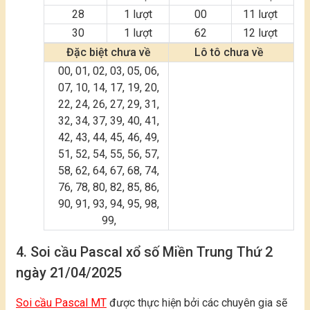
28
1 lượt
00
11 lượt
30
1 lượt
62
12 lượt
Đặc biệt chưa về
Lô tô chưa về
00, 01, 02, 03, 05, 06,
07, 10, 14, 17, 19, 20,
22, 24, 26, 27, 29, 31,
32, 34, 37, 39, 40, 41,
42, 43, 44, 45, 46, 49,
51, 52, 54, 55, 56, 57,
58, 62, 64, 67, 68, 74,
76, 78, 80, 82, 85, 86,
90, 91, 93, 94, 95, 98,
99,
4. Soi cầu Pascal xổ số Miền Trung Thứ 2
ngày 21/04/2025
Soi cầu Pascal MT
được thực hiện bởi các chuyên gia sẽ