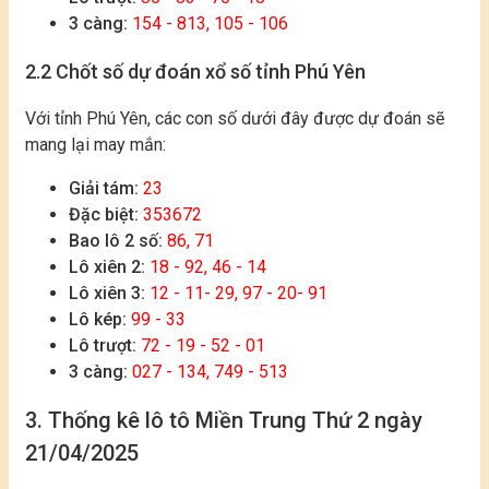
3 càng:
154 - 813, 105 - 106
2.2 Chốt số dự đoán xổ số tỉnh Phú Yên
Với tỉnh Phú Yên, các con số dưới đây được dự đoán sẽ
mang lại may mắn:
Giải tám:
23
Đặc biệt:
353672
Bao lô 2 số:
86, 71
Lô xiên 2:
18 - 92, 46 - 14
Lô xiên 3:
12 - 11- 29, 97 - 20- 91
Lô kép:
99 - 33
Lô trượt:
72 - 19 - 52 - 01
3 càng:
027 - 134, 749 - 513
3. Thống kê lô tô Miền Trung Thứ 2 ngày
21/04/2025