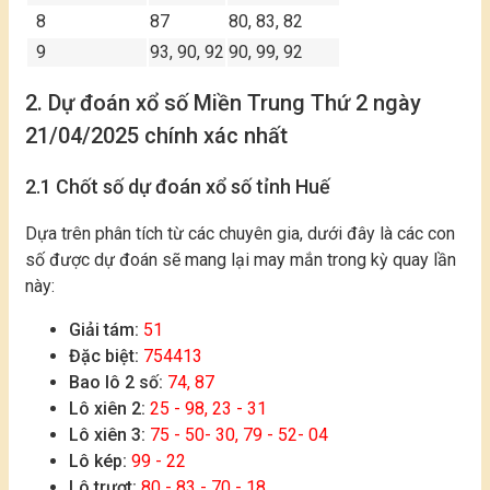
8
87
80, 83, 82
9
93, 90,
92
90, 99, 92
2. Dự đoán xổ số Miền Trung Thứ 2 ngày
21/04/2025 chính xác nhất
2.1 Chốt số dự đoán xổ số tỉnh Huế
Dựa trên phân tích từ các chuyên gia, dưới đây là các con
số được dự đoán sẽ mang lại may mắn trong kỳ quay lần
này:
Giải tám:
51
Đặc biệt:
754413
Bao lô 2 số:
74, 87
Lô xiên 2:
25 - 98, 23 - 31
Lô xiên 3:
75 - 50- 30, 79 - 52- 04
Lô kép:
99 - 22
Lô trượt:
80 - 83 - 70 - 18