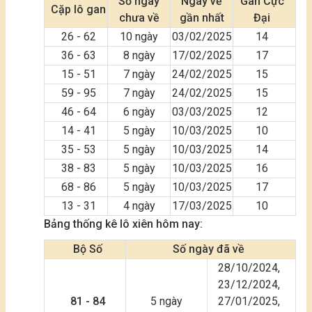
Số ngày
Ngày về
Gan Cực
Cặp lô gan
chưa về
gần nhất
Đại
26 - 62
10
ngày
03/02/2025
14
36 - 63
8
ngày
17/02/2025
17
15 - 51
7
ngày
24/02/2025
15
59 - 95
7
ngày
24/02/2025
15
46 - 64
6
ngày
03/03/2025
12
14 - 41
5
ngày
10/03/2025
10
35 - 53
5
ngày
10/03/2025
14
38 - 83
5
ngày
10/03/2025
16
68 - 86
5
ngày
10/03/2025
17
13 - 31
4
ngày
17/03/2025
10
Bảng thống kê lô xiên hôm nay:
Bộ Số
Số ngày đã về
28/10/2024,
23/12/2024,
81 - 84
5 ngày
27/01/2025,