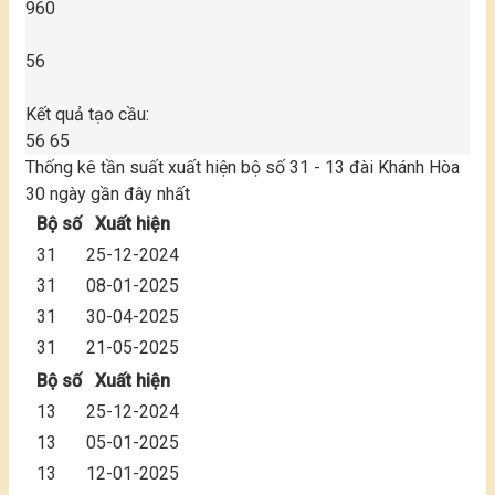
9
6
0
5
6
Kết quả tạo cầu:
56
65
Thống kê tần suất xuất hiện bộ số
31 - 13
đài Khánh Hòa
30 ngày gần đây nhất
Bộ số
Xuất hiện
31
25-12-2024
31
08-01-2025
31
30-04-2025
31
21-05-2025
Bộ số
Xuất hiện
13
25-12-2024
13
05-01-2025
13
12-01-2025