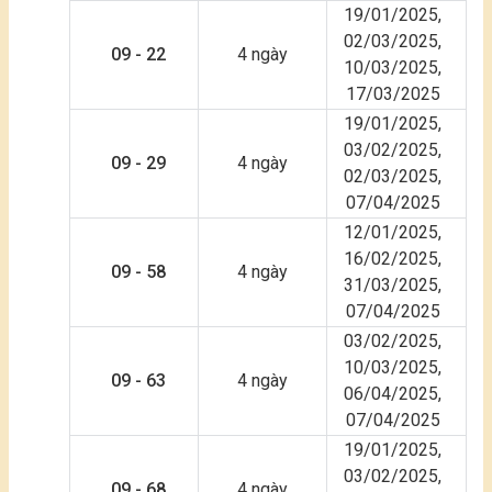
19/01/2025,
02/03/2025,
09 - 22
4 ngày
10/03/2025,
17/03/2025
19/01/2025,
03/02/2025,
09 - 29
4 ngày
02/03/2025,
07/04/2025
12/01/2025,
16/02/2025,
09 - 58
4 ngày
31/03/2025,
07/04/2025
03/02/2025,
10/03/2025,
09 - 63
4 ngày
06/04/2025,
07/04/2025
19/01/2025,
03/02/2025,
09 - 68
4 ngày