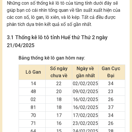
Những con số thống kê lô tô của từng tỉnh dưới đây sẽ
giúp bạn có cái nhìn tổng quan về tần suất xuất hiện của
các con số, lô gan, lô xiên, và lô kép. Tất cả đều được
phân tích dựa trên kết quả xổ số gần nhất.
3.1 Thống kê lô tô tỉnh Huế thứ Thứ 2 ngày
21/04/2025
Bảng thống kê lô gan hôm nay:
Số ngày
Ngày về
Gan Cực
Lô Gan
chưa về
gần nhất
Đại
14
22
02/02/2025
34
48
20
09/02/2025
23
02
18
16/02/2025
26
81
18
16/02/2025
37
70
17
17/02/2025
34
71
16
23/02/2025
26
64
15
24/02/2025
28