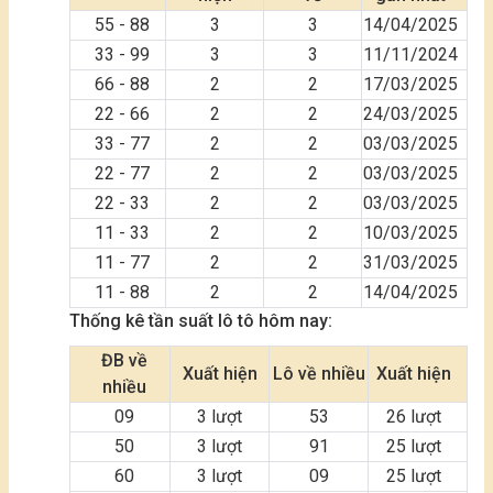
55 - 88
3
3
14/04/2025
33 - 99
3
3
11/11/2024
66 - 88
2
2
17/03/2025
22 - 66
2
2
24/03/2025
33 - 77
2
2
03/03/2025
22 - 77
2
2
03/03/2025
22 - 33
2
2
03/03/2025
11 - 33
2
2
10/03/2025
11 - 77
2
2
31/03/2025
11 - 88
2
2
14/04/2025
Thống kê tần suất lô tô hôm nay:
ĐB về
Xuất hiện
Lô về nhiều
Xuất hiện
nhiều
09
3 lượt
53
26 lượt
50
3 lượt
91
25 lượt
60
3 lượt
09
25 lượt