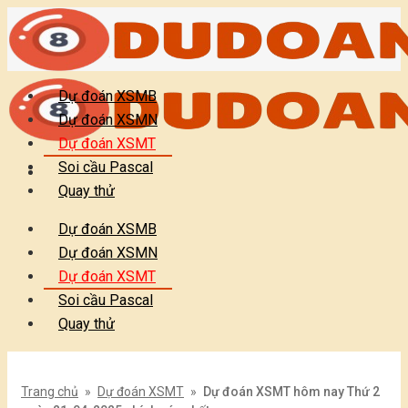
Bỏ
qua
nội
dung
Dự đoán XSMB
Dự đoán XSMN
Dự đoán XSMT
Soi cầu Pascal
Quay thử
Dự đoán XSMB
Dự đoán XSMN
Dự đoán XSMT
Soi cầu Pascal
Quay thử
Trang chủ
»
Dự đoán XSMT
»
Dự đoán XSMT hôm nay Thứ 2