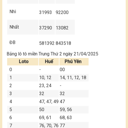
Nhì
31993
92200
Nhất
37290
13082
ĐB
581392
843518
Bảng lô tô miền Trung Thứ 2 ngày 21/04/2025
Loto
Huế
Phú Yên
0
-
00
1
10, 12
14, 11, 12,
18
2
23, 24
-
3
32
32
4
47, 47, 49
47
5
50
59, 56
6
69, 61
68, 63
7
76, 70, 76
77