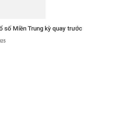
xổ số Miền Trung kỳ quay trước
025