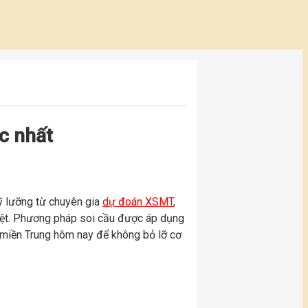
c nhất
kỹ lưỡng từ chuyên gia
dự đoán XSMT
,
iệt. Phương pháp soi cầu được áp dụng
 miền Trung hôm nay để không bỏ lỡ cơ