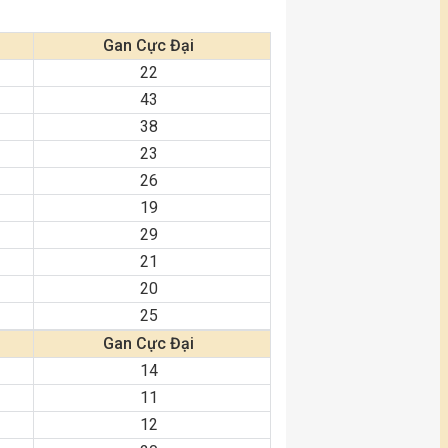
Gan Cực Đại
22
43
38
23
26
19
29
21
20
25
Gan Cực Đại
14
11
12