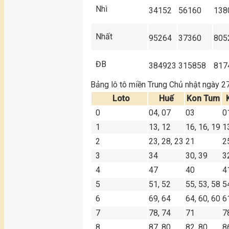
Nhì
34152
56160
138
Nhất
95264
37360
805
ĐB
384923
315858
817
Bảng lô tô miền Trung Chủ nhật ngày 
Loto
Huế
Kon Tum
0
04, 07
03
0
1
13, 12
16, 16, 19
1
2
23, 28,
23
21
2
3
34
30, 39
3
4
47
40
4
5
51, 52
55, 53,
58
5
6
69, 64
64, 60, 60
6
7
78, 74
71
7
8
87, 80
82, 80
8