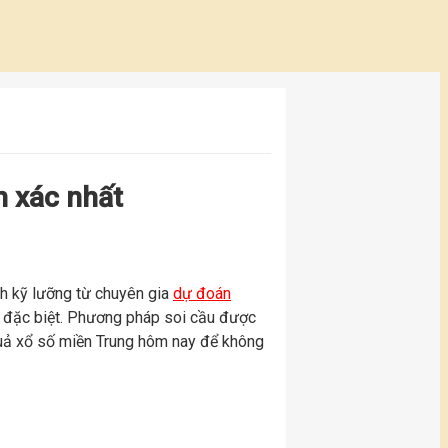
 xác nhất
ch kỹ lưỡng từ chuyên gia
dự đoán
i đặc biệt. Phương pháp soi cầu được
quả xổ số miền Trung hôm nay để không