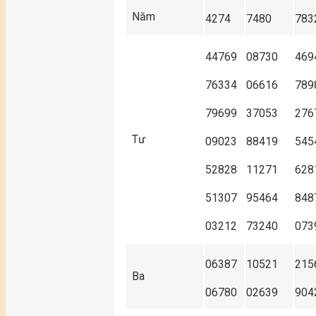
Năm
4274
7480
783
44769
08730
469
76334
06616
789
79699
37053
276
Tư
09023
88419
545
52828
11271
628
51307
95464
848
03212
73240
073
06387
10521
215
Ba
06780
02639
904