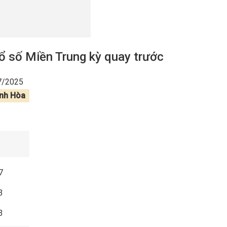
xổ số Miền Trung kỳ quay trước
7/2025
nh Hòa
7
3
3