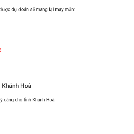
y được dự đoán sẽ mang lại may mắn:
3
nh Khánh Hoà
ỹ càng cho tỉnh Khánh Hoà: