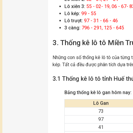
Lô xiên 3:
55 - 02- 19, 06 - 67- 8
Lô kép:
99 - 55
Lô trượt:
97 - 31 - 66 - 46
3 càng:
796 - 291, 125 - 645
3. Thống kê lô tô Miền 
Những con số thống kê lô tô của từng tỉ
kép. Tất cả đều được phân tích dựa trê
3.1 Thống kê lô tô tỉnh Huế t
Bảng thống kê lô gan hôm nay:
Lô Gan
73
97
41