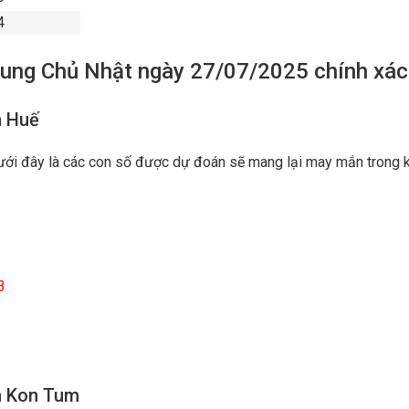
4
rung Chủ Nhật ngày 27/07/2025 chính xác
h Huế
dưới đây là các con số được dự đoán sẽ mang lại may mắn trong k
3
nh Kon Tum