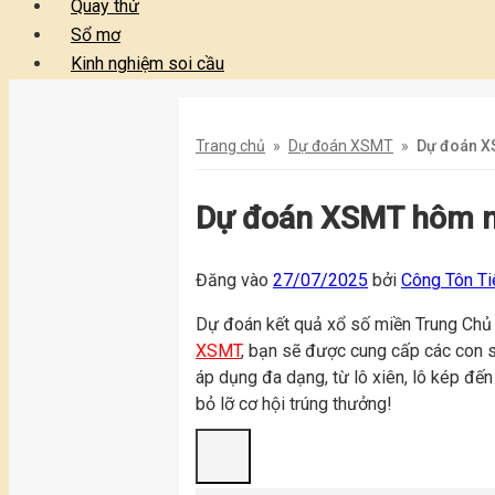
Quay thử
Sổ mơ
Kinh nghiệm soi cầu
Trang chủ
»
Dự đoán XSMT
»
Dự đoán XS
Dự đoán XSMT hôm na
Đăng vào
27/07/2025
bởi
Công Tôn Ti
Dự đoán kết quả xổ số miền Trung Chủ
XSMT
, bạn sẽ được cung cấp các con 
áp dụng đa dạng, từ lô xiên, lô kép đ
bỏ lỡ cơ hội trúng thưởng!