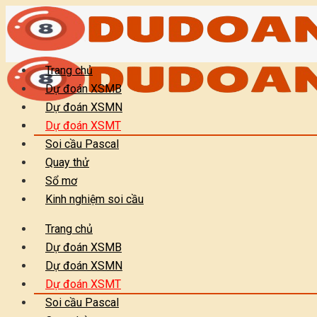
Bỏ
qua
nội
dung
Trang chủ
Dự đoán XSMB
Dự đoán XSMN
Dự đoán XSMT
Soi cầu Pascal
Quay thử
Sổ mơ
Kinh nghiệm soi cầu
Trang chủ
Dự đoán XSMB
Dự đoán XSMN
Dự đoán XSMT
Soi cầu Pascal