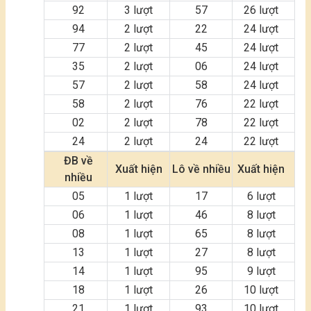
92
3 lượt
57
26 lượt
94
2 lượt
22
24 lượt
77
2 lượt
45
24 lượt
35
2 lượt
06
24 lượt
57
2 lượt
58
24 lượt
58
2 lượt
76
22 lượt
02
2 lượt
78
22 lượt
24
2 lượt
24
22 lượt
ĐB về
Xuất hiện
Lô về nhiều
Xuất hiện
nhiều
05
1 lượt
17
6 lượt
06
1 lượt
46
8 lượt
08
1 lượt
65
8 lượt
13
1 lượt
27
8 lượt
14
1 lượt
95
9 lượt
18
1 lượt
26
10 lượt
21
1 lượt
93
10 lượt