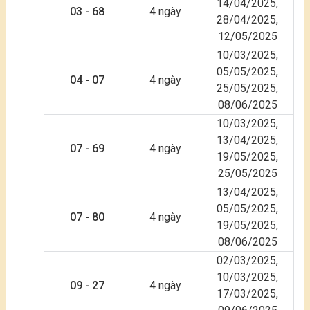
14/04/2025,
03 - 68
4 ngày
28/04/2025,
12/05/2025
10/03/2025,
05/05/2025,
04 - 07
4 ngày
25/05/2025,
08/06/2025
10/03/2025,
13/04/2025,
07 - 69
4 ngày
19/05/2025,
25/05/2025
13/04/2025,
05/05/2025,
07 - 80
4 ngày
19/05/2025,
08/06/2025
02/03/2025,
10/03/2025,
09 - 27
4 ngày
17/03/2025,