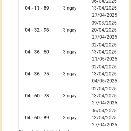
06/04/2025,
04 - 11 - 89
3 ngày
13/04/2025,
27/04/2025
09/03/2025,
04 - 32 - 98
3 ngày
20/04/2025,
27/04/2025
02/04/2025,
04 - 36 - 60
3 ngày
13/04/2025,
21/05/2025
02/04/2025,
04 - 36 - 75
3 ngày
13/04/2025,
04/05/2025
02/04/2025,
04 - 60 - 78
3 ngày
13/04/2025,
27/04/2025
06/04/2025,
04 - 60 - 89
3 ngày
13/04/2025,
27/04/2025