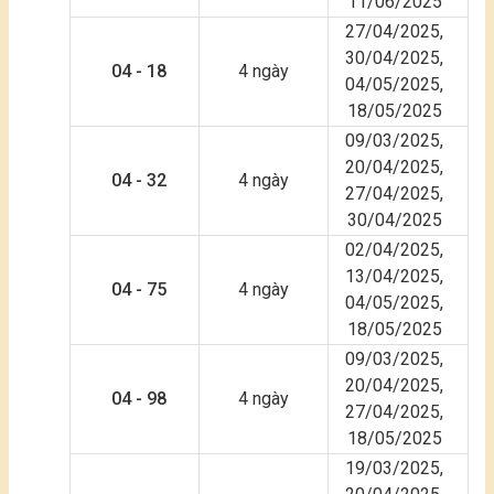
11/06/2025
27/04/2025,
30/04/2025,
04 - 18
4 ngày
04/05/2025,
18/05/2025
09/03/2025,
20/04/2025,
04 - 32
4 ngày
27/04/2025,
30/04/2025
02/04/2025,
13/04/2025,
04 - 75
4 ngày
04/05/2025,
18/05/2025
09/03/2025,
20/04/2025,
04 - 98
4 ngày
27/04/2025,
18/05/2025
19/03/2025,