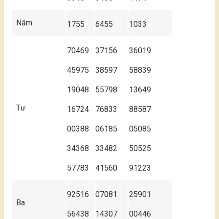
Năm
1755
6455
1033
70469
37156
36019
45975
38597
58839
19048
55798
13649
Tư
16724
76833
88587
00388
06185
05085
34368
33482
50525
57783
41560
91223
92516
07081
25901
Ba
56438
14307
00446