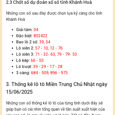
2.3 Chốt số dự đoán xổ số tỉnh Khánh Hoà
Những con số sau đây được chọn lựa kỹ càng cho tỉnh
Khánh Hoà:
Giải tám:
04
Đặc biệt:
852422
Bao lô 2 số:
39, 54
Lô xiên 2:
57 - 10, 12 - 76
Lô xiên 3:
71 - 32- 63, 79 - 79- 53
Lô kép:
66 - 55
Lô trượt:
39 - 29 - 17 - 28
3 càng:
684 - 509, 896 - 975
3. Thống kê lô tô Miền Trung Chủ Nhật ngày
15/06/2025
Những con số thống kê lô tô của từng tỉnh dưới đây sẽ
giúp bạn có cái nhìn tổng quan về tần suất xuất hiện của