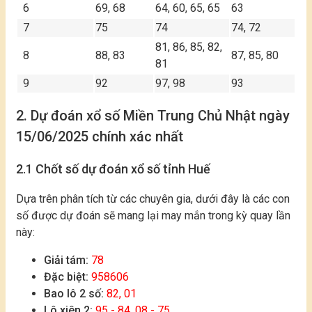
6
69, 68
64, 60, 65,
65
63
7
75
74
74,
72
81, 86, 85, 82,
8
88, 83
87, 85, 80
81
9
92
97, 98
93
2. Dự đoán xổ số Miền Trung Chủ Nhật ngày
15/06/2025 chính xác nhất
2.1 Chốt số dự đoán xổ số tỉnh Huế
Dựa trên phân tích từ các chuyên gia, dưới đây là các con
số được dự đoán sẽ mang lại may mắn trong kỳ quay lần
này:
Giải tám:
78
Đặc biệt:
958606
Bao lô 2 số:
82, 01
Lô xiên 2:
95 - 84, 08 - 75