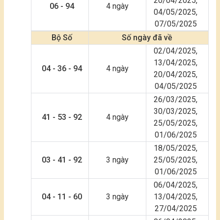
20/04/2025,
06 - 94
4 ngày
04/05/2025,
07/05/2025
Bộ Số
Số ngày đã về
02/04/2025,
13/04/2025,
04 - 36 - 94
4 ngày
20/04/2025,
04/05/2025
26/03/2025,
30/03/2025,
41 - 53 - 92
4 ngày
25/05/2025,
01/06/2025
18/05/2025,
03 - 41 - 92
3 ngày
25/05/2025,
01/06/2025
06/04/2025,
04 - 11 - 60
3 ngày
13/04/2025,
27/04/2025