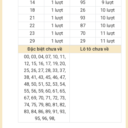
14
1 lượt
95
9 lượt
18
1 lượt
26
10 lượt
21
1 lượt
93
10 lượt
22
1 lượt
87
10 lượt
23
1 lượt
70
11 lượt
29
1 lượt
29
11 lượt
Đặc biệt chưa về
Lô tô chưa về
00, 03, 04, 07, 10, 11,
12, 15, 16, 17, 19, 20,
25, 26, 27, 28, 33, 37,
38, 41, 43, 45, 46, 47,
48, 50, 51, 52, 53, 54,
55, 56, 59, 60, 61, 65,
67, 69, 70, 71, 72, 73,
74, 75, 79, 80, 81, 82,
83, 84, 86, 89, 91, 93,
95, 96, 98,