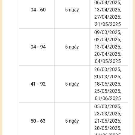
06/04/2025,
04 - 60
5 ngày
13/04/2025,
27/04/2025,
21/05/2025
09/03/2025,
02/04/2025,
04 - 94
5 ngày
13/04/2025,
20/04/2025,
04/05/2025
26/03/2025,
30/03/2025,
41 - 92
5 ngày
18/05/2025,
25/05/2025,
01/06/2025
05/03/2025,
23/03/2025,
50 - 63
5 ngày
21/05/2025,
28/05/2025,