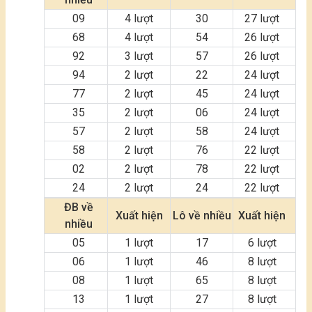
09
4 lượt
30
27 lượt
68
4 lượt
54
26 lượt
92
3 lượt
57
26 lượt
94
2 lượt
22
24 lượt
77
2 lượt
45
24 lượt
35
2 lượt
06
24 lượt
57
2 lượt
58
24 lượt
58
2 lượt
76
22 lượt
02
2 lượt
78
22 lượt
24
2 lượt
24
22 lượt
ĐB về
Xuất hiện
Lô về nhiều
Xuất hiện
nhiều
05
1 lượt
17
6 lượt
06
1 lượt
46
8 lượt
08
1 lượt
65
8 lượt
13
1 lượt
27
8 lượt