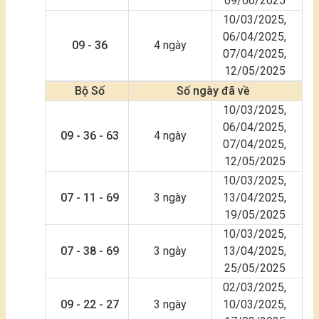
09/06/2025
10/03/2025,
06/04/2025,
09 - 36
4 ngày
07/04/2025,
12/05/2025
Bộ Số
Số ngày đã về
10/03/2025,
06/04/2025,
09 - 36 - 63
4 ngày
07/04/2025,
12/05/2025
10/03/2025,
07 - 11 - 69
3 ngày
13/04/2025,
19/05/2025
10/03/2025,
07 - 38 - 69
3 ngày
13/04/2025,
25/05/2025
02/03/2025,
09 - 22 - 27
3 ngày
10/03/2025,