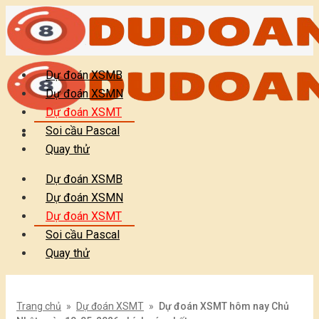
Bỏ
qua
nội
dung
Dự đoán XSMB
Dự đoán XSMN
Dự đoán XSMT
Soi cầu Pascal
Quay thử
Dự đoán XSMB
Dự đoán XSMN
Dự đoán XSMT
Soi cầu Pascal
Quay thử
Trang chủ
»
Dự đoán XSMT
»
Dự đoán XSMT hôm nay Chủ