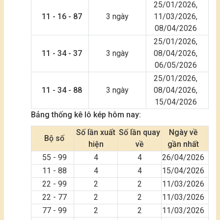
25/01/2026,
11 - 16 - 87
3 ngày
11/03/2026,
08/04/2026
25/01/2026,
11 - 34 - 37
3 ngày
08/04/2026,
06/05/2026
25/01/2026,
11 - 34 - 88
3 ngày
08/04/2026,
15/04/2026
Bảng thống kê lô kép hôm nay:
Số lần xuất
Số lần quay
Ngày về
Bộ số
hiện
về
gần nhất
55 - 99
4
4
26/04/2026
11 - 88
4
4
15/04/2026
22 - 99
2
2
11/03/2026
22 - 77
2
2
11/03/2026
77 - 99
2
2
11/03/2026