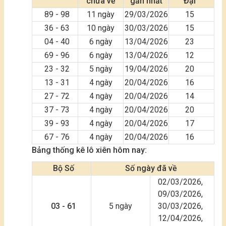
chưa về
gần nhất
Đại
89 - 98
11
ngày
29/03/2026
15
36 - 63
10
ngày
30/03/2026
15
04 - 40
6
ngày
13/04/2026
23
69 - 96
6
ngày
13/04/2026
12
23 - 32
5
ngày
19/04/2026
20
13 - 31
4
ngày
20/04/2026
16
27 - 72
4
ngày
20/04/2026
14
37 - 73
4
ngày
20/04/2026
20
39 - 93
4
ngày
20/04/2026
17
67 - 76
4
ngày
20/04/2026
16
Bảng thống kê lô xiên hôm nay:
Bộ Số
Số ngày đã về
02/03/2026,
09/03/2026,
03 - 61
5 ngày
30/03/2026,
12/04/2026,