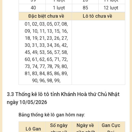
40
1 lượt
85
12 lượt
Đặc biệt chưa về
Lô tô chưa về
01, 02, 03, 05, 07, 08,
09, 10, 11, 13, 15, 16,
18, 19, 21, 23, 26, 27,
30, 31, 33, 34, 36, 42,
45, 49, 53, 56, 57, 58,
60, 61, 62, 65, 71, 72,
73, 74, 77, 78, 79, 80,
81, 83, 84, 85, 86, 89,
90, 96, 98, 99,
3.3 Thống kê lô tô tỉnh Khánh Hoà thứ Chủ Nhật
ngày 10/05/2026
Bảng thống kê lô gan hôm nay:
Số ngày
Ngày về
Gan Cực
Lô Gan