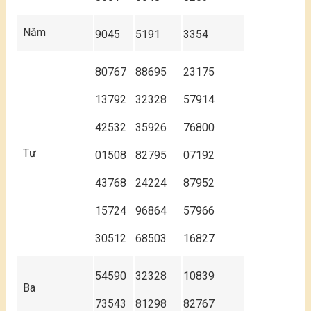
Năm
9045
5191
3354
80767
88695
23175
13792
32328
57914
42532
35926
76800
Tư
01508
82795
07192
43768
24224
87952
15724
96864
57966
30512
68503
16827
54590
32328
10839
Ba
73543
81298
82767