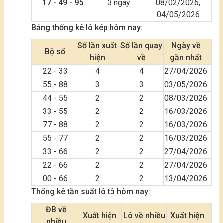
17 - 49 - 95
3 ngày
08/02/2026,
04/05/2026
Bảng thống kê lô kép hôm nay:
Số lần xuất
Số lần quay
Ngày về
Bộ số
hiện
về
gần nhất
22 - 33
4
4
27/04/2026
55 - 88
3
3
03/05/2026
44 - 55
2
2
08/03/2026
33 - 55
2
2
16/03/2026
77 - 88
2
2
16/03/2026
55 - 77
2
2
16/03/2026
33 - 66
2
2
27/04/2026
22 - 66
2
2
27/04/2026
00 - 66
2
2
13/04/2026
Thống kê tần suất lô tô hôm nay:
ĐB về
Xuất hiện
Lô về nhiều
Xuất hiện
nhiều