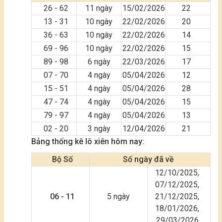
26 - 62
11
ngày
15/02/2026
22
13 - 31
10
ngày
22/02/2026
20
36 - 63
10
ngày
22/02/2026
14
69 - 96
10
ngày
22/02/2026
15
89 - 98
6
ngày
22/03/2026
17
07 - 70
4
ngày
05/04/2026
12
15 - 51
4
ngày
05/04/2026
28
47 - 74
4
ngày
05/04/2026
15
79 - 97
4
ngày
05/04/2026
13
02 - 20
3
ngày
12/04/2026
21
Bảng thống kê lô xiên hôm nay:
Bộ Số
Số ngày đã về
12/10/2025,
07/12/2025,
06 - 11
5 ngày
21/12/2025,
18/01/2026,
29/03/2026