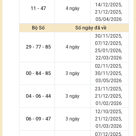
14/12/2025,
11 - 47
4 ngày
21/12/2025,
05/04/2026
Bộ Số
Số ngày đã về
30/11/2025,
07/12/2025,
29 - 77 - 85
4 ngày
25/01/2026,
22/03/2026
02/11/2025,
00 - 84 - 85
3 ngày
30/11/2025,
03/05/2026
23/11/2025,
04 - 06 - 44
3 ngày
21/12/2025,
01/02/2026
12/10/2025,
06 - 09 - 47
3 ngày
21/12/2025,
01/03/2026
07/12/2025,