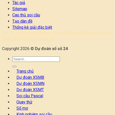
Tác giả
Sitemap
Cao thủ soi cầu
Tạo dàn đề
Thống kê giải đặc biệt
Đối tác:
lô đề online
,
saovip
,
huvip
,
k88
,
man88
,
trang cá cược
bóng đá
,
trang cá độ bóng đá
Copyright 2026 ©
Dự đoán xổ số 24
Trang chủ
Dự đoán XSMB
Dự đoán XSMN
Dự đoán XSMT
Soi cầu Pascal
Quay thử
Sổ mơ
Kinh nghiệm soi cầu