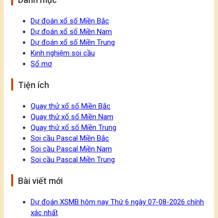
Dự đoán xổ số Miền Bắc
Dự đoán xổ số Miền Nam
Dự đoán xổ số Miền Trung
Kinh nghiệm soi cầu
Sổ mơ
Tiện ích
Quay thử xổ số Miền Bắc
Quay thử xổ số Miền Nam
Quay thử xổ số Miền Trung
Soi cầu Pascal Miền Bắc
Soi cầu Pascal Miền Nam
Soi cầu Pascal Miền Trung
Bài viết mới
Dự đoán XSMB hôm nay Thứ 6 ngày 07-08-2026 chính
xác nhất