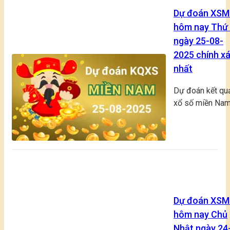
đoán XSMN, bạ
Dự đoán XS
sẽ được cung c
các con số có 
hôm nay Thứ
năng trúng thư
ngày 25-08-
cao, bao gồm d
2025 chính x
đoán bao lô và..
nhất
Dự đoán kết qu
xổ số miền Na
Thứ 2 ngày
25/08/2025 ch
xác nhất đã có
mặt. Với sự phâ
tích kỹ lưỡng từ
chuyên gia dự
đoán XSMN, bạ
Dự đoán XS
sẽ được cung c
các con số có 
hôm nay Chủ
năng trúng thư
Nhật ngày 24