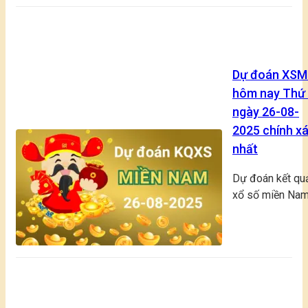
mặt. Với sự phâ
tích kỹ lưỡng từ
chuyên gia dự
đoán XSMN, bạ
Dự đoán XS
sẽ được cung c
các con số có 
hôm nay Thứ
năng trúng thư
ngày 26-08-
cao, bao gồm d
2025 chính x
đoán bao lô và..
nhất
Dự đoán kết qu
xổ số miền Na
Thứ 3 ngày
26/08/2025 ch
xác nhất đã có
mặt. Với sự phâ
tích kỹ lưỡng từ
chuyên gia dự