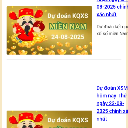
cao, bao gồm d
08-2025 chín
đoán bao lô và..
xác nhất
Dự đoán kết qu
xổ số miền Na
Chủ Nhật ngày
24/08/2025 ch
xác nhất đã có
mặt. Với sự phâ
tích kỹ lưỡng từ
chuyên gia dự
đoán XSMN, bạ
Dự đoán XS
sẽ được cung c
các con số có 
hôm nay Thứ
năng trúng thư
ngày 23-08-
cao, bao gồm d
2025 chính x
đoán bao lô và..
nhất