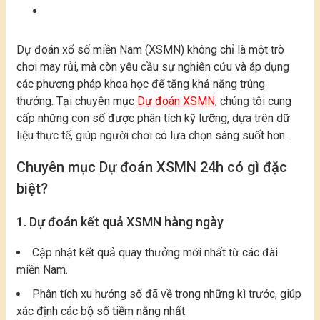
Dự đoán xổ số miền Nam (XSMN) không chỉ là một trò
chơi may rủi, mà còn yêu cầu sự nghiên cứu và áp dụng
các phương pháp khoa học để tăng khả năng trúng
thưởng. Tại chuyên mục
Dự đoán XSMN
, chúng tôi cung
cấp những con số được phân tích kỹ lưỡng, dựa trên dữ
liệu thực tế, giúp người chơi có lựa chọn sáng suốt hơn.
Chuyên mục Dự đoán XSMN 24h có gì đặc
biệt?
1. Dự đoán kết quả XSMN hàng ngày
Cập nhật kết quả quay thưởng mới nhất từ các đài
miền Nam.
Phân tích xu hướng số đã về trong những kì trước, giúp
xác định các bộ số tiềm năng nhất.