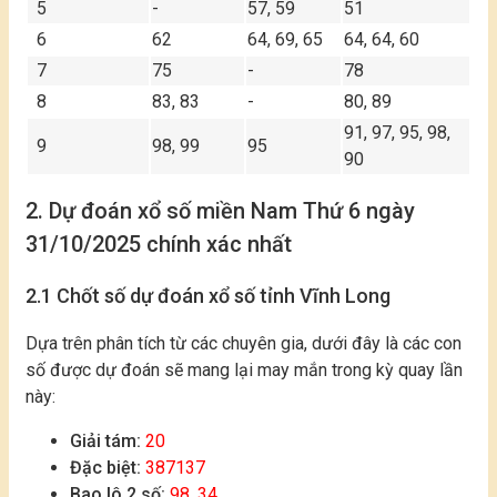
5
-
57, 59
51
6
62
64, 69,
65
64, 64, 60
7
75
-
78
8
83,
83
-
80,
89
91, 97, 95, 98,
9
98, 99
95
90
2. Dự đoán xổ số miền Nam Thứ 6 ngày
31/10/2025 chính xác nhất
2.1 Chốt số dự đoán xổ số tỉnh Vĩnh Long
Dựa trên phân tích từ các chuyên gia, dưới đây là các con
số được dự đoán sẽ mang lại may mắn trong kỳ quay lần
này:
Giải tám:
20
Đặc biệt:
387137
Bao lô 2 số:
98, 34