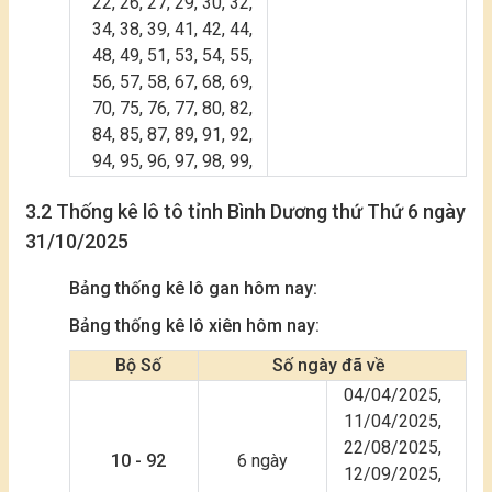
22, 26, 27, 29, 30, 32,
34, 38, 39, 41, 42, 44,
48, 49, 51, 53, 54, 55,
56, 57, 58, 67, 68, 69,
70, 75, 76, 77, 80, 82,
84, 85, 87, 89, 91, 92,
94, 95, 96, 97, 98, 99,
3.2 Thống kê lô tô tỉnh Bình Dương thứ Thứ 6 ngày
31/10/2025
Bảng thống kê lô gan hôm nay:
Bảng thống kê lô xiên hôm nay:
Bộ Số
Số ngày đã về
04/04/2025,
11/04/2025,
22/08/2025,
10 - 92
6 ngày
12/09/2025,