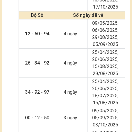
17/10/2025
Bộ Số
Số ngày đã về
09/05/2025,
06/06/2025,
12 - 50 - 94
4 ngày
29/08/2025,
05/09/2025
25/04/2025,
20/06/2025,
26 - 34 - 92
4 ngày
15/08/2025,
29/08/2025
25/04/2025,
20/06/2025,
34 - 92 - 97
4 ngày
18/07/2025,
15/08/2025
09/05/2025,
00 - 12 - 50
3 ngày
05/09/2025,
03/10/2025