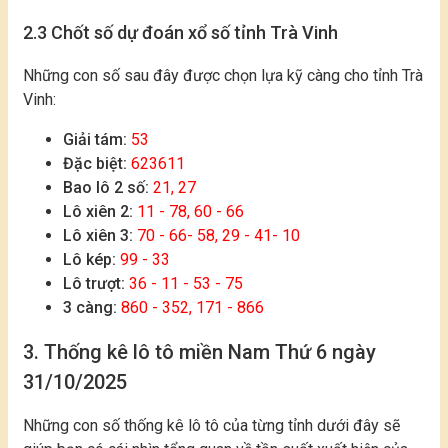
2.3 Chốt số dự đoán xổ số tỉnh Trà Vinh
Những con số sau đây được chọn lựa kỹ càng cho tỉnh Trà
Vinh:
Giải tám:
53
Đặc biệt:
623611
Bao lô 2 số:
21, 27
Lô xiên 2:
11 - 78, 60 - 66
Lô xiên 3:
70 - 66- 58, 29 - 41- 10
Lô kép:
99 - 33
Lô trượt:
36 - 11 - 53 - 75
3 càng:
860 - 352, 171 - 866
3. Thống kê lô tô miền Nam Thứ 6 ngày
31/10/2025
Những con số thống kê lô tô của từng tỉnh dưới đây sẽ