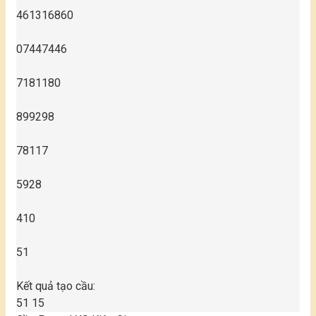
4
6
1
3
1
6
8
6
0
0
7
4
4
7
4
4
6
7
1
8
1
1
8
0
8
9
9
2
9
8
7
8
1
1
7
5
9
2
8
4
1
0
5
1
Kết quả tạo cầu:
51
15