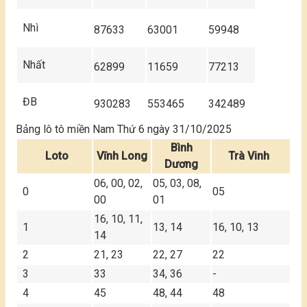
Nhì
87633
63001
59948
Nhất
62899
11659
77213
ĐB
930283
553465
342489
Bảng lô tô miền Nam Thứ 6 ngày 31/10/2025
Bình
Loto
Vĩnh Long
Trà Vinh
Dương
06, 00, 02,
05, 03, 08,
0
05
00
01
16, 10, 11,
1
13, 14
16, 10, 13
14
2
21, 23
22, 27
22
3
33
34, 36
-
4
45
48, 44
48