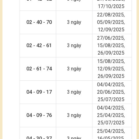
17/10/2025
22/08/2025,
02 - 40 - 70
3 ngày
05/09/2025,
12/09/2025
27/06/2025,
02 - 42 - 61
3 ngày
15/08/2025,
26/09/2025
15/08/2025,
02 - 61 - 74
3 ngày
12/09/2025,
26/09/2025
04/04/2025,
04 - 09 - 17
3 ngày
20/06/2025,
25/07/2025
04/04/2025,
04 - 09 - 76
3 ngày
25/04/2025,
25/07/2025
25/04/2025,
04 - 30 - 37
3 ngày
16/05/2025,