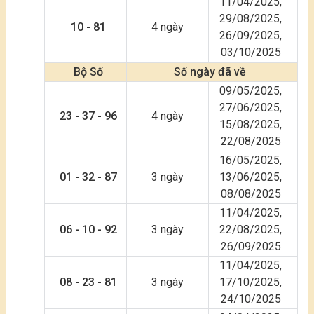
11/04/2025,
29/08/2025,
10 - 81
4 ngày
26/09/2025,
03/10/2025
Bộ Số
Số ngày đã về
09/05/2025,
27/06/2025,
23 - 37 - 96
4 ngày
15/08/2025,
22/08/2025
16/05/2025,
01 - 32 - 87
3 ngày
13/06/2025,
08/08/2025
11/04/2025,
06 - 10 - 92
3 ngày
22/08/2025,
26/09/2025
11/04/2025,
08 - 23 - 81
3 ngày
17/10/2025,
24/10/2025