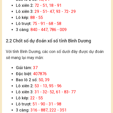
Lô xiên 2:
72 - 51, 18 - 91
Lô xiên 3:
29 - 51- 47, 93 - 72- 29
Lô kép:
88 - 55
Lô trượt:
75 - 91 - 68 - 58
3 càng:
840 - 447, 786 - 009
2.2 Chốt số dự đoán xổ số tỉnh Bình Dương
Với tỉnh Bình Dương, các con số dưới đây được dự đoán
sẽ mang lại may mắn:
Giải tám:
37
Đặc biệt:
407876
Bao lô 2 số:
50, 39
Lô xiên 2:
53 - 13, 95 - 96
Lô xiên 3:
31 - 32- 52, 61 - 83- 77
Lô kép:
22 - 55
Lô trượt:
51 - 90 - 31 - 98
3 càng:
316 - 887, 222 - 351