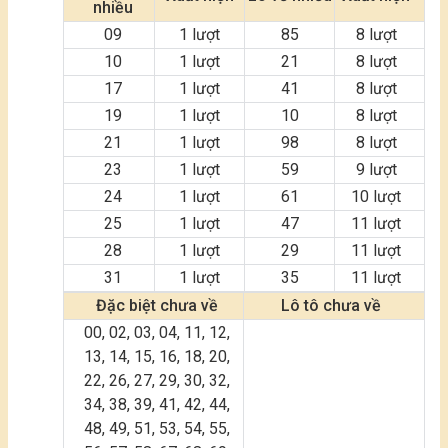
nhiều
09
1 lượt
85
8 lượt
10
1 lượt
21
8 lượt
17
1 lượt
41
8 lượt
19
1 lượt
10
8 lượt
21
1 lượt
98
8 lượt
23
1 lượt
59
9 lượt
24
1 lượt
61
10 lượt
25
1 lượt
47
11 lượt
28
1 lượt
29
11 lượt
31
1 lượt
35
11 lượt
Đặc biệt chưa về
Lô tô chưa về
00, 02, 03, 04, 11, 12,
13, 14, 15, 16, 18, 20,
22, 26, 27, 29, 30, 32,
34, 38, 39, 41, 42, 44,
48, 49, 51, 53, 54, 55,