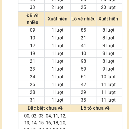
33
2 lượt
25
23 lượt
ĐB về
Xuất hiện
Lô về nhiều
Xuất hiện
nhiều
09
1 lượt
85
8 lượt
10
1 lượt
21
8 lượt
17
1 lượt
41
8 lượt
19
1 lượt
10
8 lượt
21
1 lượt
98
8 lượt
23
1 lượt
59
9 lượt
24
1 lượt
61
10 lượt
25
1 lượt
47
11 lượt
28
1 lượt
29
11 lượt
31
1 lượt
35
11 lượt
Đặc biệt chưa về
Lô tô chưa về
00, 02, 03, 04, 11, 12,
13, 14, 15, 16, 18, 20,