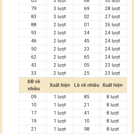
05
3 lượt
68
30 lượt
79
3 lượt
69
28 lượt
83
3 lượt
02
27 lượt
88
2 lượt
01
26 lượt
93
2 lượt
34
24 lượt
46
2 lượt
45
24 lượt
50
2 lượt
23
24 lượt
62
2 lượt
65
24 lượt
43
2 lượt
05
23 lượt
33
2 lượt
25
23 lượt
ĐB về
Xuất hiện
Lô về nhiều
Xuất hiện
nhiều
09
1 lượt
85
8 lượt
10
1 lượt
21
8 lượt
17
1 lượt
41
8 lượt
19
1 lượt
10
8 lượt
21
1 lượt
98
8 lượt