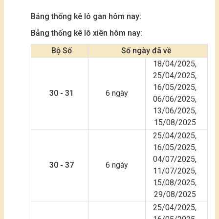
Bảng thống kê lô gan hôm nay:
Bảng thống kê lô xiên hôm nay:
Bộ Số
Số ngày đã về
18/04/2025,
25/04/2025,
16/05/2025,
30 - 31
6 ngày
06/06/2025,
13/06/2025,
15/08/2025
25/04/2025,
16/05/2025,
04/07/2025,
30 - 37
6 ngày
11/07/2025,
15/08/2025,
29/08/2025
25/04/2025,