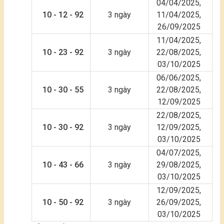
04/04/2025,
10 - 12 - 92
3 ngày
11/04/2025,
26/09/2025
11/04/2025,
10 - 23 - 92
3 ngày
22/08/2025,
03/10/2025
06/06/2025,
10 - 30 - 55
3 ngày
22/08/2025,
12/09/2025
22/08/2025,
10 - 30 - 92
3 ngày
12/09/2025,
03/10/2025
04/07/2025,
10 - 43 - 66
3 ngày
29/08/2025,
03/10/2025
12/09/2025,
10 - 50 - 92
3 ngày
26/09/2025,
03/10/2025