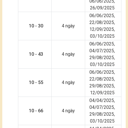
06/06/2025,
26/09/2025
06/06/2025,
22/08/2025,
10 - 30
4 ngày
12/09/2025,
03/10/2025
06/06/2025,
04/07/2025,
10 - 43
4 ngày
29/08/2025,
03/10/2025
06/06/2025,
22/08/2025,
10 - 55
4 ngày
29/08/2025,
12/09/2025
04/04/2025,
04/07/2025,
10 - 66
4 ngày
29/08/2025,
03/10/2025