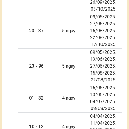
26/09/2025,
03/10/2025
09/05/2025,
27/06/2025,
23 - 37
5 ngày
15/08/2025,
22/08/2025,
17/10/2025
09/05/2025,
13/06/2025,
23 - 96
5 ngày
27/06/2025,
15/08/2025,
22/08/2025
16/05/2025,
13/06/2025,
01 - 32
4 ngày
04/07/2025,
08/08/2025
04/04/2025,
11/04/2025,
10 - 12
4 ngày