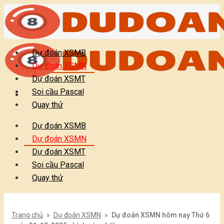
Bỏ
qua
nội
dung
Dự đoán XSMB
Dự đoán XSMN
Dự đoán XSMT
Soi cầu Pascal
Quay thử
Dự đoán XSMB
Dự đoán XSMN
Dự đoán XSMT
Soi cầu Pascal
Quay thử
Trang chủ
»
Dự đoán XSMN
»
Dự đoán XSMN hôm nay Thứ 6