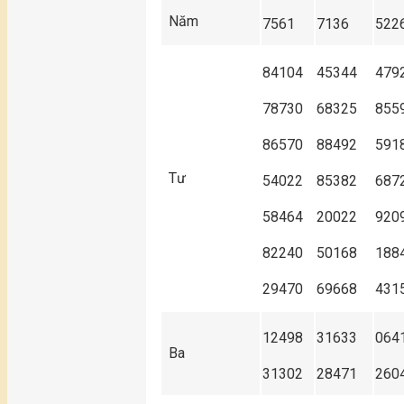
Năm
7561
7136
522
84104
45344
479
78730
68325
855
86570
88492
591
Tư
54022
85382
687
58464
20022
920
82240
50168
188
29470
69668
431
12498
31633
064
Ba
31302
28471
260