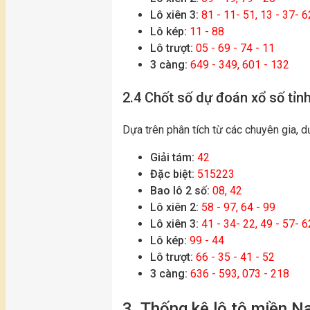
Lô xiên 3:
81 - 11- 51, 13 - 37- 6
Lô kép:
11 - 88
Lô trượt:
05 - 69 - 74 - 11
3 càng:
649 - 349, 601 - 132
2.4 Chốt số dự đoán xổ số tỉn
Dựa trên phân tích từ các chuyên gia, 
Giải tám:
42
Đặc biệt:
515223
Bao lô 2 số:
08, 42
Lô xiên 2:
58 - 97, 64 - 99
Lô xiên 3:
41 - 34- 22, 49 - 57- 6
Lô kép:
99 - 44
Lô trượt:
66 - 35 - 41 - 52
3 càng:
636 - 593, 073 - 218
3. Thống kê lô tô miền 