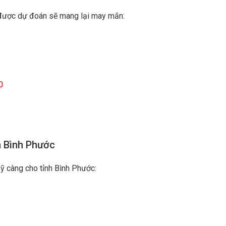
 được dự đoán sẽ mang lại may mắn:
0
h Bình Phước
ỹ càng cho tỉnh Bình Phước: