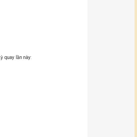
ỳ quay lần này: