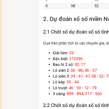
9
98
92
2. Dự đoán xổ số miền N
2.1 Chốt số dự đoán xổ số tỉ
Dựa trên phân tích từ các chuyên gia, 
Giải tám:
04
Đặc biệt:
212390
Bao lô 2 số:
92, 17
Lô xiên 2:
06 - 86, 46 - 57
Lô xiên 3:
39 - 61- 47, 58 - 52- 7
Lô kép:
55 - 44
Lô trượt:
46 - 93 - 12 - 79
3 càng:
899 - 894, 317 - 560
2.2 Chốt số dự đoán xổ số tỉn