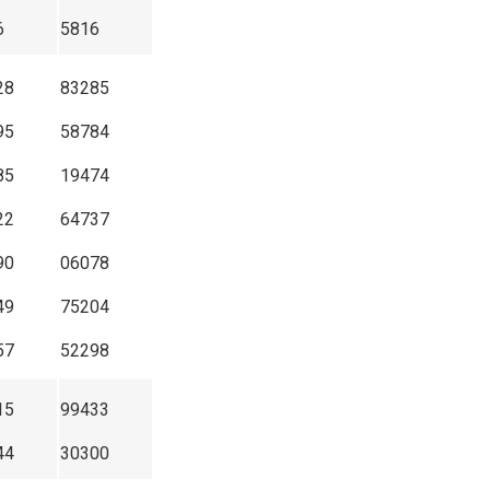
6
5816
28
83285
95
58784
85
19474
22
64737
90
06078
49
75204
57
52298
15
99433
44
30300