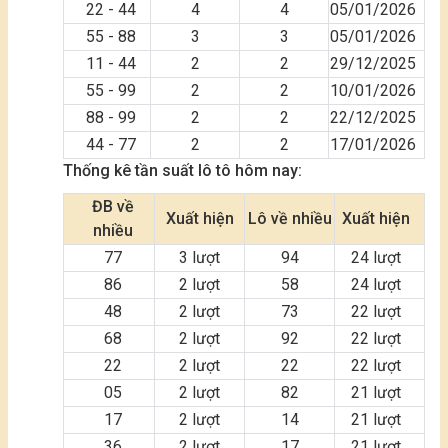
22 - 44
4
4
05/01/2026
55 - 88
3
3
05/01/2026
11 - 44
2
2
29/12/2025
55 - 99
2
2
10/01/2026
88 - 99
2
2
22/12/2025
44 - 77
2
2
17/01/2026
Thống kê tần suất lô tô hôm nay:
ĐB về
Xuất hiện
Lô về nhiều
Xuất hiện
nhiều
77
3 lượt
94
24 lượt
86
2 lượt
58
24 lượt
48
2 lượt
73
22 lượt
68
2 lượt
92
22 lượt
22
2 lượt
22
22 lượt
05
2 lượt
82
21 lượt
17
2 lượt
14
21 lượt
36
2 lượt
17
21 lượt