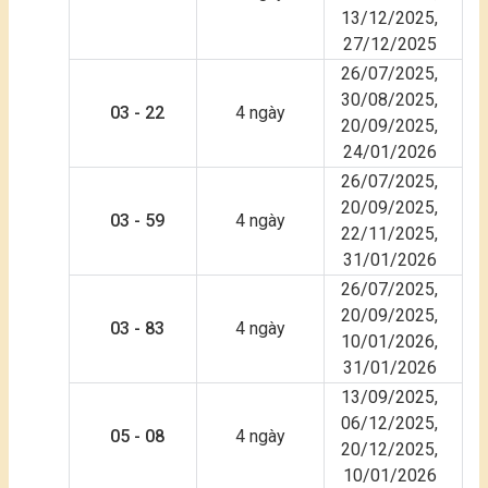
13/12/2025,
27/12/2025
26/07/2025,
30/08/2025,
03 - 22
4 ngày
20/09/2025,
24/01/2026
26/07/2025,
20/09/2025,
03 - 59
4 ngày
22/11/2025,
31/01/2026
26/07/2025,
20/09/2025,
03 - 83
4 ngày
10/01/2026,
31/01/2026
13/09/2025,
06/12/2025,
05 - 08
4 ngày
20/12/2025,
10/01/2026