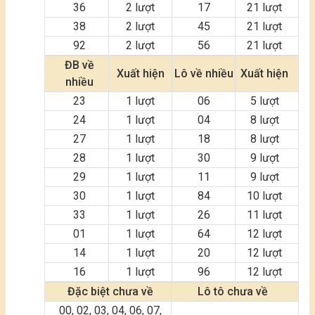
36
2 lượt
17
21 lượt
38
2 lượt
45
21 lượt
92
2 lượt
56
21 lượt
ĐB về
Xuất hiện
Lô về nhiều
Xuất hiện
nhiều
23
1 lượt
06
5 lượt
24
1 lượt
04
8 lượt
27
1 lượt
18
8 lượt
28
1 lượt
30
9 lượt
29
1 lượt
11
9 lượt
30
1 lượt
84
10 lượt
33
1 lượt
26
11 lượt
01
1 lượt
64
12 lượt
14
1 lượt
20
12 lượt
16
1 lượt
96
12 lượt
Đặc biệt chưa về
Lô tô chưa về
00, 02, 03, 04, 06, 07,