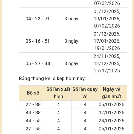
07/02/2026
01/12/2025,
04 - 22 - 71
3 ngày
19/01/2026,
07/02/2026
01/12/2025,
05 - 16 - 51
3 ngày
17/01/2026,
19/01/2026
24/11/2025,
05 - 27 - 34
3 ngày
13/12/2025,
27/12/2025
Bảng thống kê lô kép hôm nay:
Số lần xuất
Số lần quay
Ngày về
Bộ số
hiện
về
gần nhất
22 - 88
4
4
05/01/2026
44 - 88
4
4
12/01/2026
44 - 55
4
4
24/01/2026
22 - 55
4
4
05/01/2026