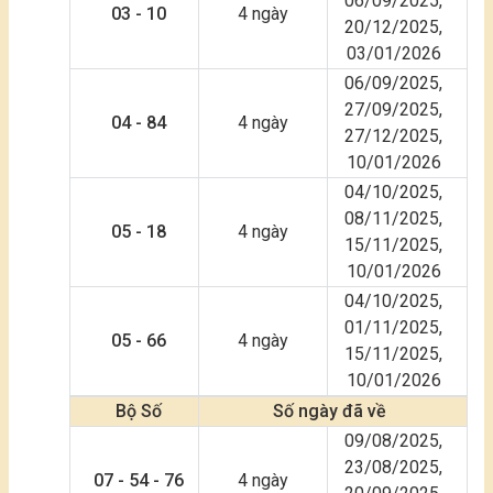
06/09/2025,
03 - 10
4 ngày
20/12/2025,
03/01/2026
06/09/2025,
27/09/2025,
04 - 84
4 ngày
27/12/2025,
10/01/2026
04/10/2025,
08/11/2025,
05 - 18
4 ngày
15/11/2025,
10/01/2026
04/10/2025,
01/11/2025,
05 - 66
4 ngày
15/11/2025,
10/01/2026
Bộ Số
Số ngày đã về
09/08/2025,
23/08/2025,
07 - 54 - 76
4 ngày