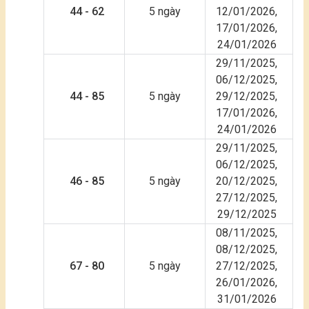
44 - 62
5 ngày
12/01/2026,
17/01/2026,
24/01/2026
29/11/2025,
06/12/2025,
44 - 85
5 ngày
29/12/2025,
17/01/2026,
24/01/2026
29/11/2025,
06/12/2025,
46 - 85
5 ngày
20/12/2025,
27/12/2025,
29/12/2025
08/11/2025,
08/12/2025,
67 - 80
5 ngày
27/12/2025,
26/01/2026,
31/01/2026