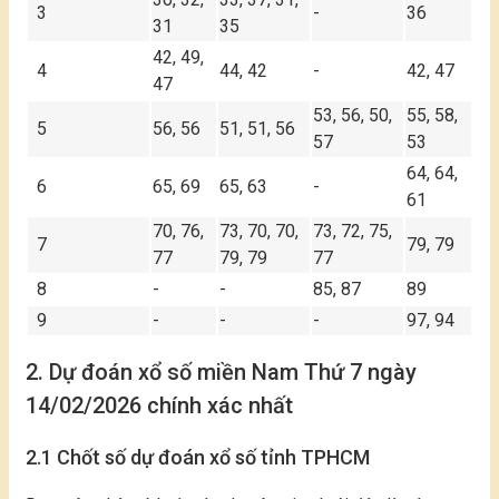
3
-
36
31
35
42, 49,
4
44, 42
-
42, 47
47
53, 56, 50,
55, 58,
5
56, 56
51, 51, 56
57
53
64, 64,
6
65, 69
65, 63
-
61
70, 76,
73, 70, 70,
73, 72, 75,
7
79, 79
77
79,
79
77
8
-
-
85,
87
89
9
-
-
-
97, 94
2. Dự đoán xổ số miền Nam Thứ 7 ngày
14/02/2026 chính xác nhất
2.1 Chốt số dự đoán xổ số tỉnh TPHCM