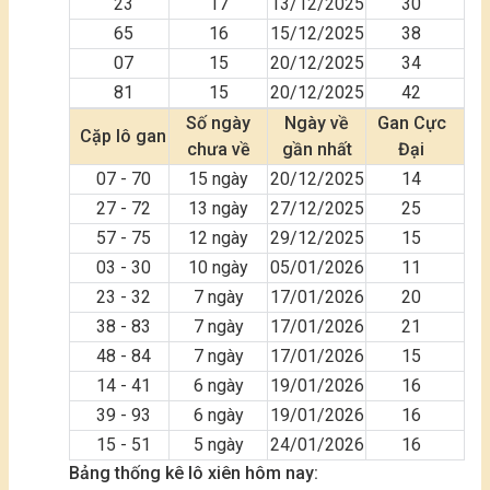
23
17
13/12/2025
30
65
16
15/12/2025
38
07
15
20/12/2025
34
81
15
20/12/2025
42
Số ngày
Ngày về
Gan Cực
Cặp lô gan
chưa về
gần nhất
Đại
07 - 70
15
ngày
20/12/2025
14
27 - 72
13
ngày
27/12/2025
25
57 - 75
12
ngày
29/12/2025
15
03 - 30
10
ngày
05/01/2026
11
23 - 32
7
ngày
17/01/2026
20
38 - 83
7
ngày
17/01/2026
21
48 - 84
7
ngày
17/01/2026
15
14 - 41
6
ngày
19/01/2026
16
39 - 93
6
ngày
19/01/2026
16
15 - 51
5
ngày
24/01/2026
16
Bảng thống kê lô xiên hôm nay: