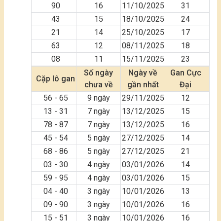
90
16
11/10/2025
31
43
15
18/10/2025
24
21
14
25/10/2025
17
63
12
08/11/2025
18
08
11
15/11/2025
23
Số ngày
Ngày về
Gan Cực
Cặp lô gan
chưa về
gần nhất
Đại
56 - 65
9
ngày
29/11/2025
12
13 - 31
7
ngày
13/12/2025
15
78 - 87
7
ngày
13/12/2025
16
45 - 54
5
ngày
27/12/2025
14
68 - 86
5
ngày
27/12/2025
21
03 - 30
4
ngày
03/01/2026
14
59 - 95
4
ngày
03/01/2026
15
04 - 40
3
ngày
10/01/2026
13
09 - 90
3
ngày
10/01/2026
16
15 - 51
3
ngày
10/01/2026
16