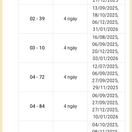
27/12/2025
13/09/2025,
18/10/2025,
02 - 39
4 ngày
06/12/2025,
31/01/2026
16/08/2025,
06/09/2025,
03 - 10
4 ngày
20/12/2025,
03/01/2026
12/07/2025,
06/09/2025,
04 - 72
4 ngày
27/09/2025,
29/11/2025
06/09/2025,
27/09/2025,
04 - 84
4 ngày
27/12/2025,
10/01/2026
04/10/2025,
08/11/2025,