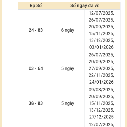
Bộ Số
Số ngày đã về
12/07/2025,
26/07/2025,
20/09/2025,
24 - 83
6 ngày
15/11/2025,
13/12/2025,
03/01/2026
26/07/2025,
20/09/2025,
03 - 64
5 ngày
27/09/2025,
22/11/2025,
24/01/2026
09/08/2025,
20/09/2025,
38 - 83
5 ngày
15/11/2025,
13/12/2025,
27/12/2025
12/07/2025,