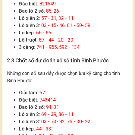
Đặc biệt:
821549
Bao lô 2 số:
85, 26
Lô xiên 2:
57 - 31, 32 - 11
Lô xiên 3:
03 - 15- 46, 61 - 59- 58
Lô kép:
66 - 66
Lô trượt:
87 - 44 - 20 - 20
3 càng:
741 - 955, 592 - 134
2.3 Chốt số dự đoán xổ số tỉnh Bình Phước
Những con số sau đây được chọn lựa kỹ càng cho tỉnh
Bình Phước:
Giải tám:
67
Đặc biệt:
743414
Bao lô 2 số:
91, 31
Lô xiên 2:
69 - 39, 86 - 11
Lô xiên 3:
03 - 73- 82, 75 - 30- 22
Lô kép:
44 - 33