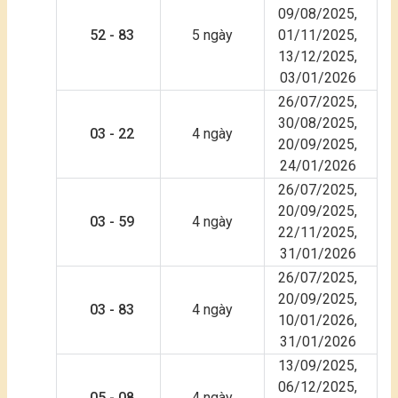
09/08/2025,
52 - 83
5 ngày
01/11/2025,
13/12/2025,
03/01/2026
26/07/2025,
30/08/2025,
03 - 22
4 ngày
20/09/2025,
24/01/2026
26/07/2025,
20/09/2025,
03 - 59
4 ngày
22/11/2025,
31/01/2026
26/07/2025,
20/09/2025,
03 - 83
4 ngày
10/01/2026,
31/01/2026
13/09/2025,
06/12/2025,
05 - 08
4 ngày