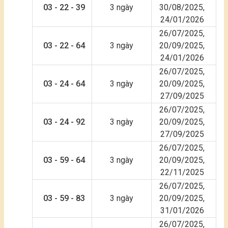
03 - 22 - 39
3 ngày
30/08/2025,
24/01/2026
26/07/2025,
03 - 22 - 64
3 ngày
20/09/2025,
24/01/2026
26/07/2025,
03 - 24 - 64
3 ngày
20/09/2025,
27/09/2025
26/07/2025,
03 - 24 - 92
3 ngày
20/09/2025,
27/09/2025
26/07/2025,
03 - 59 - 64
3 ngày
20/09/2025,
22/11/2025
26/07/2025,
03 - 59 - 83
3 ngày
20/09/2025,
31/01/2026
26/07/2025,