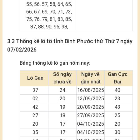
55, 56, 57, 58, 64, 65,
66, 67, 69, 70, 71, 73,
75, 76, 79, 81, 83, 85,
87, 88, 90, 95, 98,
3.3 Thống kê lô tô tỉnh Bình Phước thứ Thứ 7 ngày
07/02/2026
Bảng thống kê lô gan hôm nay:
Số ngày
Ngày về
Gan Cực
Lô Gan
chưa về
gần nhất
Đại
37
24
16/08/2025
40
02
20
13/09/2025
23
42
19
20/09/2025
43
27
18
27/09/2025
25
20
17
04/10/2025
20
35
17
04/10/2025
30