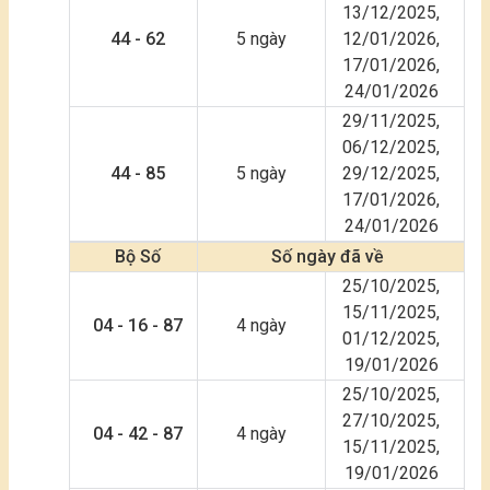
13/12/2025,
44 - 62
5 ngày
12/01/2026,
17/01/2026,
24/01/2026
29/11/2025,
06/12/2025,
44 - 85
5 ngày
29/12/2025,
17/01/2026,
24/01/2026
Bộ Số
Số ngày đã về
25/10/2025,
15/11/2025,
04 - 16 - 87
4 ngày
01/12/2025,
19/01/2026
25/10/2025,
27/10/2025,
04 - 42 - 87
4 ngày
15/11/2025,
19/01/2026