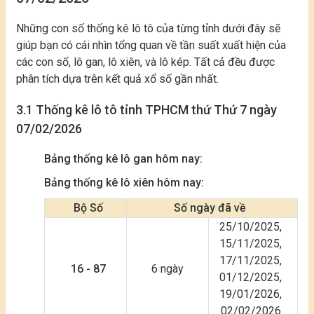
Những con số thống kê lô tô của từng tỉnh dưới đây sẽ
giúp bạn có cái nhìn tổng quan về tần suất xuất hiện của
các con số, lô gan, lô xiên, và lô kép. Tất cả đều được
phân tích dựa trên kết quả xổ số gần nhất.
3.1 Thống kê lô tô tỉnh TPHCM thứ Thứ 7 ngày
07/02/2026
Bảng thống kê lô gan hôm nay:
Bảng thống kê lô xiên hôm nay:
Bộ Số
Số ngày đã về
25/10/2025,
15/11/2025,
17/11/2025,
16 - 87
6 ngày
01/12/2025,
19/01/2026,
02/02/2026