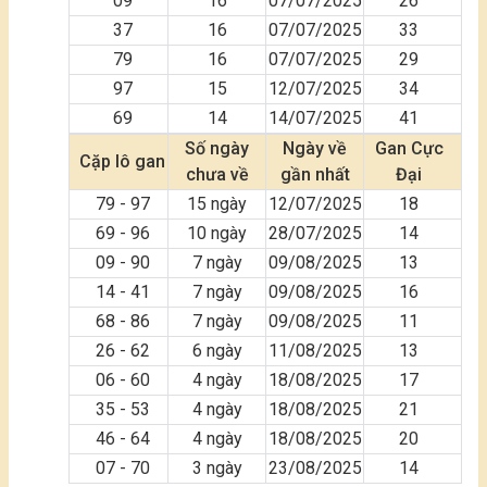
09
16
07/07/2025
26
37
16
07/07/2025
33
79
16
07/07/2025
29
97
15
12/07/2025
34
69
14
14/07/2025
41
Số ngày
Ngày về
Gan Cực
Cặp lô gan
chưa về
gần nhất
Đại
79 - 97
15
ngày
12/07/2025
18
69 - 96
10
ngày
28/07/2025
14
09 - 90
7
ngày
09/08/2025
13
14 - 41
7
ngày
09/08/2025
16
68 - 86
7
ngày
09/08/2025
11
26 - 62
6
ngày
11/08/2025
13
06 - 60
4
ngày
18/08/2025
17
35 - 53
4
ngày
18/08/2025
21
46 - 64
4
ngày
18/08/2025
20
07 - 70
3
ngày
23/08/2025
14