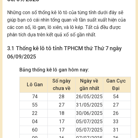
Những con số thống kê lô tô của từng tỉnh dưới đây sẽ
giúp bạn có cái nhìn tổng quan về tần suất xuất hiện của
các con số, lô gan, lô xiên, và lô kép. Tất cả đều được
phân tích dựa trên kết quả xổ số gần nhất.
3.1 Thống kê lô tô tỉnh TPHCM thứ Thứ 7 ngày
06/09/2025
Bảng thống kê lô gan hôm nay:
Số ngày
Ngày về
Gan Cực
Lô Gan
chưa về
gần nhất
Đại
74
28
26/05/2025
54
55
27
31/05/2025
27
22
18
30/06/2025
26
04
17
05/07/2025
33
60
17
05/07/2025
31