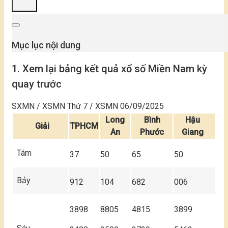
Mục lục nội dung
1. Xem lại bảng kết quả xổ số Miền Nam kỳ
quay trước
SXMN
/
XSMN Thứ 7
/
XSMN 06/09/2025
Long
Bình
Hậu
Giải
TPHCM
An
Phước
Giang
Tám
37
50
65
50
Bảy
912
104
682
006
3898
8805
4815
3899