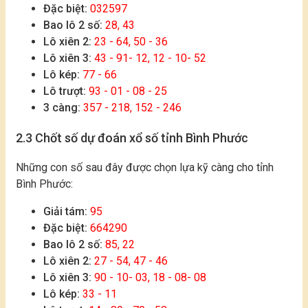
Đặc biệt:
032597
Bao lô 2 số:
28, 43
Lô xiên 2:
23 - 64, 50 - 36
Lô xiên 3:
43 - 91- 12, 12 - 10- 52
Lô kép:
77 - 66
Lô trượt:
93 - 01 - 08 - 25
3 càng:
357 - 218, 152 - 246
2.3 Chốt số dự đoán xổ số tỉnh Bình Phước
Những con số sau đây được chọn lựa kỹ càng cho tỉnh
Bình Phước:
Giải tám:
95
Đặc biệt:
664290
Bao lô 2 số:
85, 22
Lô xiên 2:
27 - 54, 47 - 46
Lô xiên 3:
90 - 10- 03, 18 - 08- 08
Lô kép:
33 - 11