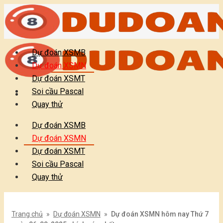
Bỏ
qua
nội
dung
Dự đoán XSMB
Dự đoán XSMN
Dự đoán XSMT
Soi cầu Pascal
Quay thử
Dự đoán XSMB
Dự đoán XSMN
Dự đoán XSMT
Soi cầu Pascal
Quay thử
Trang chủ
»
Dự đoán XSMN
»
Dự đoán XSMN hôm nay Thứ 7