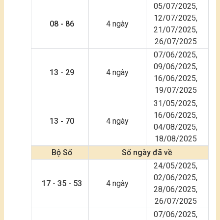
05/07/2025,
12/07/2025,
08 - 86
4 ngày
21/07/2025,
26/07/2025
07/06/2025,
09/06/2025,
13 - 29
4 ngày
16/06/2025,
19/07/2025
31/05/2025,
16/06/2025,
13 - 70
4 ngày
04/08/2025,
18/08/2025
Bộ Số
Số ngày đã về
24/05/2025,
02/06/2025,
17 - 35 - 53
4 ngày
28/06/2025,
26/07/2025
07/06/2025,