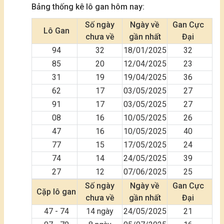
Bảng thống kê lô gan hôm nay:
Số ngày
Ngày về
Gan Cực
Lô Gan
chưa về
gần nhất
Đại
94
32
18/01/2025
32
85
20
12/04/2025
23
31
19
19/04/2025
36
62
17
03/05/2025
27
91
17
03/05/2025
27
08
16
10/05/2025
26
47
16
10/05/2025
40
77
15
17/05/2025
24
74
14
24/05/2025
39
27
12
07/06/2025
25
Số ngày
Ngày về
Gan Cực
Cặp lô gan
chưa về
gần nhất
Đại
47 - 74
14
ngày
24/05/2025
21