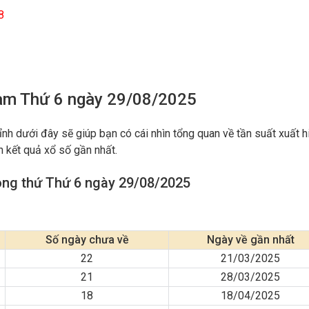
8
Nam Thứ 6 ngày 29/08/2025
nh dưới đây sẽ giúp bạn có cái nhìn tổng quan về tần suất xuất hiệ
n kết quả xổ số gần nhất.
Long thứ Thứ 6 ngày 29/08/2025
Số ngày chưa về
Ngày về gần nhất
22
21/03/2025
21
28/03/2025
18
18/04/2025