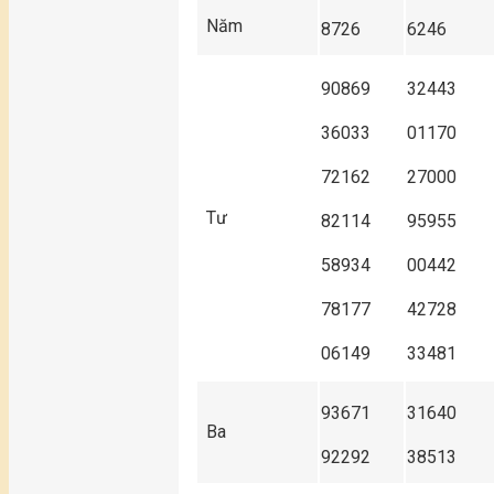
Năm
8726
6246
90869
32443
36033
01170
72162
27000
Tư
82114
95955
58934
00442
78177
42728
06149
33481
93671
31640
Ba
92292
38513