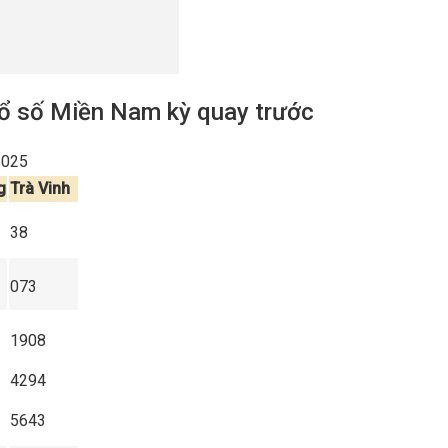
xổ số Miền Nam kỳ quay trước
2025
g
Trà Vinh
38
073
1908
4294
5643