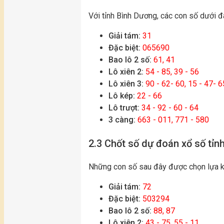
Với tỉnh Bình Dương, các con số dưới 
Giải tám:
31
Đặc biệt:
065690
Bao lô 2 số:
61, 41
Lô xiên 2:
54 - 85, 39 - 56
Lô xiên 3:
90 - 62- 60, 15 - 47- 6
Lô kép:
22 - 66
Lô trượt:
34 - 92 - 60 - 64
3 càng:
663 - 011, 771 - 580
2.3 Chốt số dự đoán xổ số tỉn
Những con số sau đây được chọn lựa kỹ
Giải tám:
72
Đặc biệt:
503294
Bao lô 2 số:
88, 87
Lô xiên 2:
43 - 75, 55 - 11