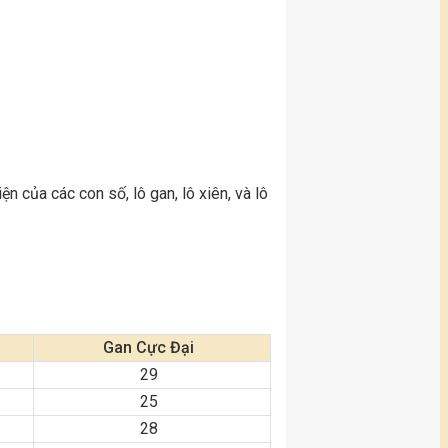
n của các con số, lô gan, lô xiên, và lô
Gan Cực Đại
29
25
28