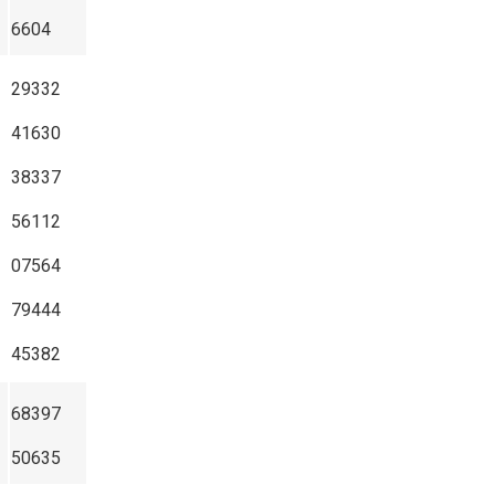
6604
29332
41630
38337
56112
07564
79444
45382
68397
50635