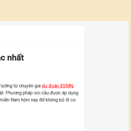
c nhất
ỹ lưỡng từ chuyên gia
dự đoán XSMN
,
iệt. Phương pháp soi cầu được áp dụng
ố miền Nam hôm nay để không bỏ lỡ cơ