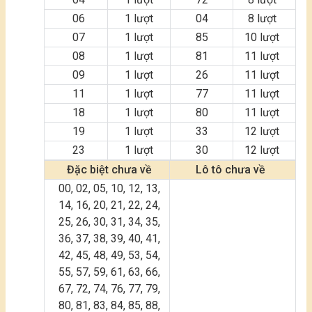
06
1 lượt
04
8 lượt
07
1 lượt
85
10 lượt
08
1 lượt
81
11 lượt
09
1 lượt
26
11 lượt
11
1 lượt
77
11 lượt
18
1 lượt
80
11 lượt
19
1 lượt
33
12 lượt
23
1 lượt
30
12 lượt
Đặc biệt chưa về
Lô tô chưa về
00, 02, 05, 10, 12, 13,
14, 16, 20, 21, 22, 24,
25, 26, 30, 31, 34, 35,
36, 37, 38, 39, 40, 41,
42, 45, 48, 49, 53, 54,
55, 57, 59, 61, 63, 66,
67, 72, 74, 76, 77, 79,
80, 81, 83, 84, 85, 88,