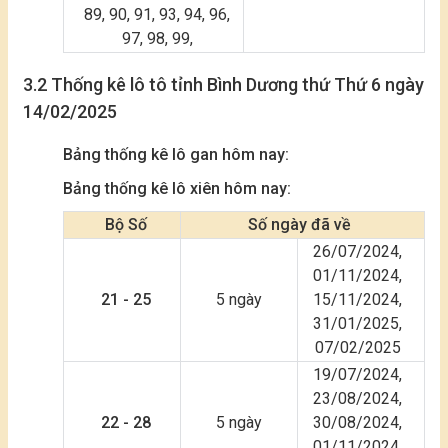
89, 90, 91, 93, 94, 96,
97, 98, 99,
3.2 Thống kê lô tô tỉnh Bình Dương thứ Thứ 6 ngày
14/02/2025
Bảng thống kê lô gan hôm nay:
Bảng thống kê lô xiên hôm nay:
Bộ Số
Số ngày đã về
26/07/2024,
01/11/2024,
21 - 25
5 ngày
15/11/2024,
31/01/2025,
07/02/2025
19/07/2024,
23/08/2024,
22 - 28
5 ngày
30/08/2024,
01/11/2024,