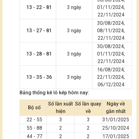
13 - 22 - 81
3 ngày
01/11/2024,
22/11/2024
30/08/2024,
13 - 27 - 81
3 ngày
08/11/2024,
22/11/2024
30/08/2024,
13 - 28 - 81
3 ngày
01/11/2024,
22/11/2024
16/08/2024,
13 - 35 - 36
3 ngày
22/11/2024,
06/12/2024
Bảng thống kê lô kép hôm nay:
Số lần xuất
Số lần quay
Ngày về
Bộ số
hiện
về
gần nhất
22 - 55
3
3
31/01/2025
55 - 88
2
2
25/10/2024
44 - 77
2
2
17/01/2025