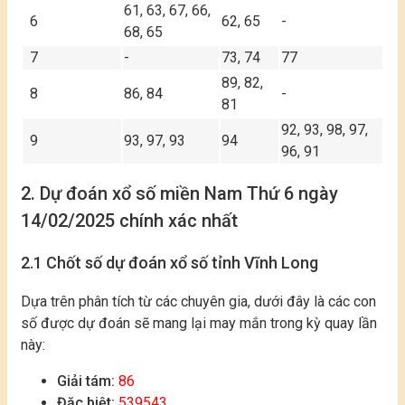
61, 63, 67, 66,
6
62, 65
-
68, 65
7
-
73, 74
77
89, 82,
8
86, 84
-
81
92, 93, 98, 97,
9
93, 97, 93
94
96,
91
2. Dự đoán xổ số miền Nam Thứ 6 ngày
14/02/2025 chính xác nhất
2.1 Chốt số dự đoán xổ số tỉnh Vĩnh Long
Dựa trên phân tích từ các chuyên gia, dưới đây là các con
số được dự đoán sẽ mang lại may mắn trong kỳ quay lần
này:
Giải tám:
86
Đặc biệt:
539543