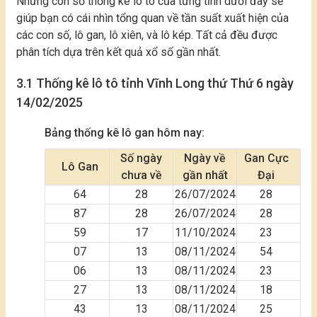
Những con số thống kê lô tô của từng tỉnh dưới đây sẽ
giúp bạn có cái nhìn tổng quan về tần suất xuất hiện của
các con số, lô gan, lô xiên, và lô kép. Tất cả đều được
phân tích dựa trên kết quả xổ số gần nhất.
3.1 Thống kê lô tô tỉnh Vĩnh Long thứ Thứ 6 ngày
14/02/2025
Bảng thống kê lô gan hôm nay:
Số ngày
Ngày về
Gan Cực
Lô Gan
chưa về
gần nhất
Đại
64
28
26/07/2024
28
87
28
26/07/2024
28
59
17
11/10/2024
23
07
13
08/11/2024
54
06
13
08/11/2024
23
27
13
08/11/2024
18
43
13
08/11/2024
25