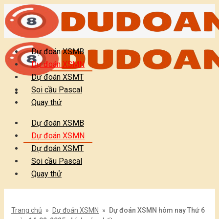
Bỏ
qua
nội
dung
Dự đoán XSMB
Dự đoán XSMN
Dự đoán XSMT
Soi cầu Pascal
Quay thử
Dự đoán XSMB
Dự đoán XSMN
Dự đoán XSMT
Soi cầu Pascal
Quay thử
Trang chủ
»
Dự đoán XSMN
»
Dự đoán XSMN hôm nay Thứ 6