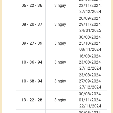
06 - 22 - 36
3 ngày
22/11/2024,
27/12/2024
20/09/2024,
08 - 20 - 37
3 ngày
29/11/2024,
24/01/2025
30/08/2024,
09 - 27 - 39
3 ngày
25/10/2024,
08/11/2024
16/08/2024,
10 - 36 - 94
3 ngày
23/08/2024,
27/12/2024
23/08/2024,
10 - 68 - 94
3 ngày
27/09/2024,
27/12/2024
30/08/2024,
13 - 22 - 28
3 ngày
01/11/2024,
22/11/2024
30/08/2024,