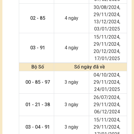
30/08/2024,
29/11/2024,
02 - 85
4 ngày
13/12/2024,
03/01/2025
15/11/2024,
29/11/2024,
03 - 91
4 ngày
20/12/2024,
17/01/2025
Bộ Số
Số ngày đã về
04/10/2024,
00 - 85 - 97
3 ngày
29/11/2024,
24/01/2025
26/07/2024,
01 - 21 - 38
3 ngày
29/11/2024,
06/12/2024
15/11/2024,
03 - 04 - 91
3 ngày
29/11/2024,