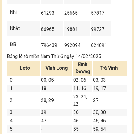
Nhì
61293
25665
57817
Nhất
86965
19881
99727
ĐB
796439
992094
624891
Bảng lô tô miền Nam Thứ 6 ngày 14/02/2025
Bình
Loto
Vĩnh Long
Trà Vinh
Dương
0
00, 05
02, 06
03, 03
1
18
11, 16
19, 17
23, 21,
2
28, 29
27
22
3
39
30
38, 38
4
47
46
46, 46
5
-
55
59, 54