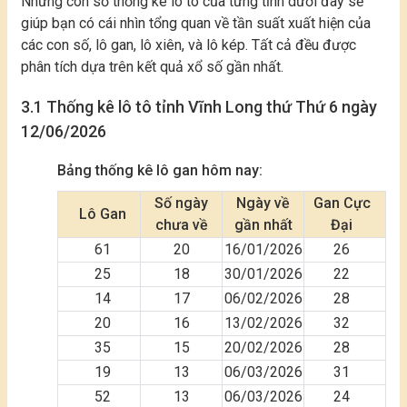
Những con số thống kê lô tô của từng tỉnh dưới đây sẽ
giúp bạn có cái nhìn tổng quan về tần suất xuất hiện của
các con số, lô gan, lô xiên, và lô kép. Tất cả đều được
phân tích dựa trên kết quả xổ số gần nhất.
3.1 Thống kê lô tô tỉnh Vĩnh Long thứ Thứ 6 ngày
12/06/2026
Bảng thống kê lô gan hôm nay:
Số ngày
Ngày về
Gan Cực
Lô Gan
chưa về
gần nhất
Đại
61
20
16/01/2026
26
25
18
30/01/2026
22
14
17
06/02/2026
28
20
16
13/02/2026
32
35
15
20/02/2026
28
19
13
06/03/2026
31
52
13
06/03/2026
24