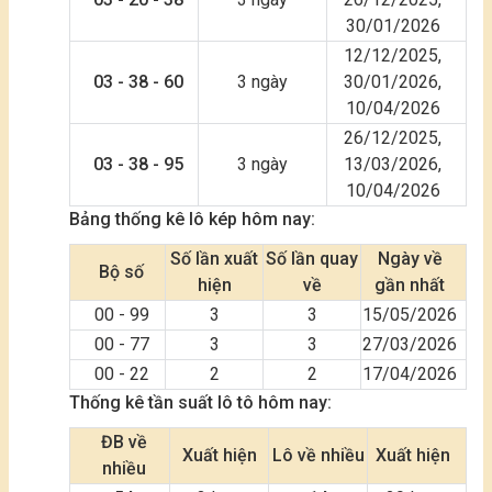
30/01/2026
12/12/2025,
03 - 38 - 60
3 ngày
30/01/2026,
10/04/2026
26/12/2025,
03 - 38 - 95
3 ngày
13/03/2026,
10/04/2026
Bảng thống kê lô kép hôm nay:
Số lần xuất
Số lần quay
Ngày về
Bộ số
hiện
về
gần nhất
00 - 99
3
3
15/05/2026
00 - 77
3
3
27/03/2026
00 - 22
2
2
17/04/2026
Thống kê tần suất lô tô hôm nay:
ĐB về
Xuất hiện
Lô về nhiều
Xuất hiện
nhiều