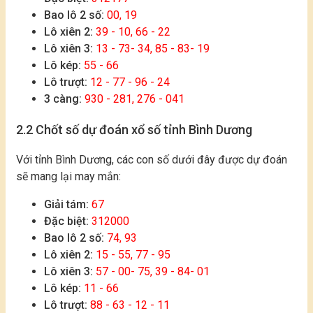
Bao lô 2 số:
00, 19
Lô xiên 2:
39 - 10, 66 - 22
Lô xiên 3:
13 - 73- 34, 85 - 83- 19
Lô kép:
55 - 66
Lô trượt:
12 - 77 - 96 - 24
3 càng:
930 - 281, 276 - 041
2.2 Chốt số dự đoán xổ số tỉnh Bình Dương
Với tỉnh Bình Dương, các con số dưới đây được dự đoán
sẽ mang lại may mắn:
Giải tám:
67
Đặc biệt:
312000
Bao lô 2 số:
74, 93
Lô xiên 2:
15 - 55, 77 - 95
Lô xiên 3:
57 - 00- 75, 39 - 84- 01
Lô kép:
11 - 66
Lô trượt:
88 - 63 - 12 - 11