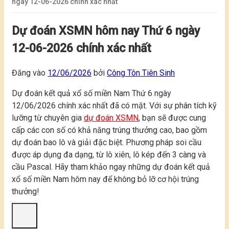
ngày 12-06-2026 chính xác nhất
Dự đoán XSMN hôm nay Thứ 6 ngày
12-06-2026 chính xác nhất
Đăng vào
12/06/2026
bởi
Công Tôn Tiên Sinh
Dự đoán kết quả xổ số miền Nam Thứ 6
ngày
12/06/2026
chính xác nhất đã có mặt. Với sự phân tích kỹ
lưỡng từ chuyên gia
dự đoán XSMN
, bạn sẽ được cung
cấp các con số có khả năng trúng thưởng cao, bao gồm
dự đoán bao lô và giải đặc biệt. Phương pháp soi cầu
được áp dụng đa dạng, từ lô xiên, lô kép đến 3 càng và
cầu Pascal. Hãy tham khảo ngay những dự đoán kết quả
xổ số miền Nam hôm nay để không bỏ lỡ cơ hội trúng
thưởng!