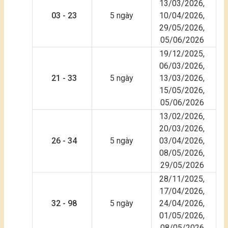
13/03/2026,
03 - 23
5 ngày
10/04/2026,
29/05/2026,
05/06/2026
19/12/2025,
06/03/2026,
21 - 33
5 ngày
13/03/2026,
15/05/2026,
05/06/2026
13/02/2026,
20/03/2026,
26 - 34
5 ngày
03/04/2026,
08/05/2026,
29/05/2026
28/11/2025,
17/04/2026,
32 - 98
5 ngày
24/04/2026,
01/05/2026,
08/05/2026