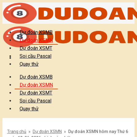
Bỏ
qua
nội
dung
Dự đoán XSMB
Dự đoán XSMN
Dự đoán XSMT
Soi cầu Pascal
Quay thử
Dự đoán XSMB
Dự đoán XSMN
Dự đoán XSMT
Soi cầu Pascal
Quay thử
Trang chủ
»
Dự đoán XSMN
»
Dự đoán XSMN hôm nay Thứ 6