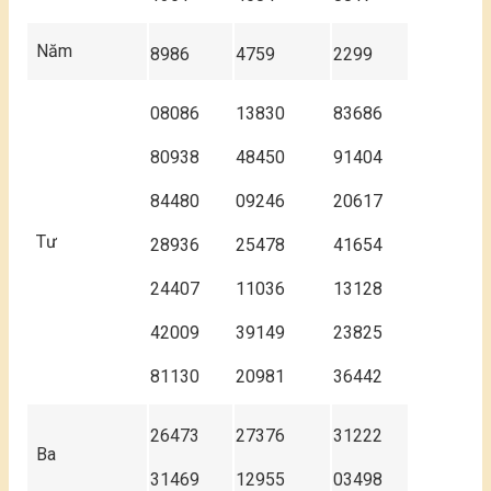
Năm
8986
4759
2299
08086
13830
83686
80938
48450
91404
84480
09246
20617
Tư
28936
25478
41654
24407
11036
13128
42009
39149
23825
81130
20981
36442
26473
27376
31222
Ba
31469
12955
03498