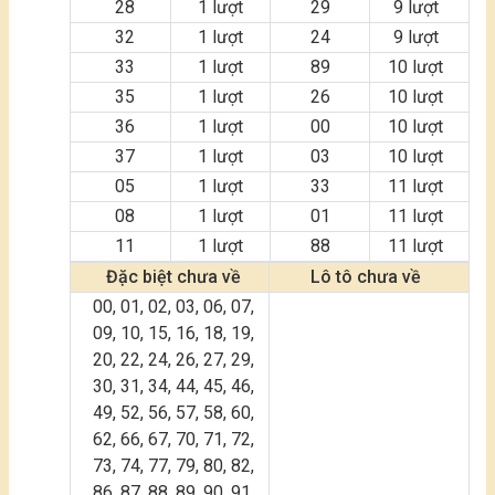
28
1 lượt
29
9 lượt
32
1 lượt
24
9 lượt
33
1 lượt
89
10 lượt
35
1 lượt
26
10 lượt
36
1 lượt
00
10 lượt
37
1 lượt
03
10 lượt
05
1 lượt
33
11 lượt
08
1 lượt
01
11 lượt
11
1 lượt
88
11 lượt
Đặc biệt chưa về
Lô tô chưa về
00, 01, 02, 03, 06, 07,
09, 10, 15, 16, 18, 19,
20, 22, 24, 26, 27, 29,
30, 31, 34, 44, 45, 46,
49, 52, 56, 57, 58, 60,
62, 66, 67, 70, 71, 72,
73, 74, 77, 79, 80, 82,
86, 87, 88, 89, 90, 91,