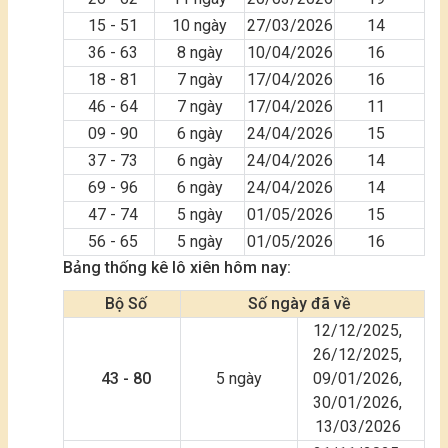
15 - 51
10
ngày
27/03/2026
14
36 - 63
8
ngày
10/04/2026
16
18 - 81
7
ngày
17/04/2026
16
46 - 64
7
ngày
17/04/2026
11
09 - 90
6
ngày
24/04/2026
15
37 - 73
6
ngày
24/04/2026
14
69 - 96
6
ngày
24/04/2026
14
47 - 74
5
ngày
01/05/2026
15
56 - 65
5
ngày
01/05/2026
16
Bảng thống kê lô xiên hôm nay:
Bộ Số
Số ngày đã về
12/12/2025,
26/12/2025,
43 - 80
5 ngày
09/01/2026,
30/01/2026,
13/03/2026