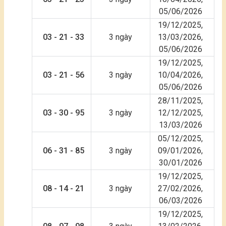
05/06/2026
19/12/2025,
03 - 21 - 33
3 ngày
13/03/2026,
05/06/2026
19/12/2025,
03 - 21 - 56
3 ngày
10/04/2026,
05/06/2026
28/11/2025,
03 - 30 - 95
3 ngày
12/12/2025,
13/03/2026
05/12/2025,
06 - 31 - 85
3 ngày
09/01/2026,
30/01/2026
19/12/2025,
08 - 14 - 21
3 ngày
27/02/2026,
06/03/2026
19/12/2025,