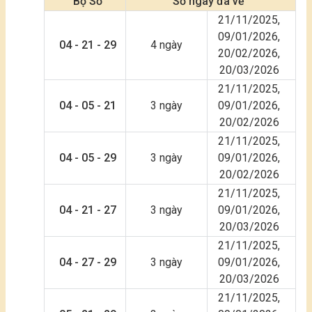
Bộ Số
Số ngày đã về
21/11/2025,
09/01/2026,
04 - 21 - 29
4 ngày
20/02/2026,
20/03/2026
21/11/2025,
04 - 05 - 21
3 ngày
09/01/2026,
20/02/2026
21/11/2025,
04 - 05 - 29
3 ngày
09/01/2026,
20/02/2026
21/11/2025,
04 - 21 - 27
3 ngày
09/01/2026,
20/03/2026
21/11/2025,
04 - 27 - 29
3 ngày
09/01/2026,
20/03/2026
21/11/2025,