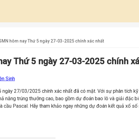
SMN hôm nay Thứ 5 ngày 27-03-2025 chính xác nhất
y Thứ 5 ngày 27-03-2025 chính xá
ên Sinh
5
ngày 27/03/2025
chính xác nhất đã có mặt. Với sự phân tích k
ả năng trúng thưởng cao, bao gồm dự đoán bao lô và giải đặc b
g và cầu Pascal. Hãy tham khảo ngay những dự đoán kết quả xổ s