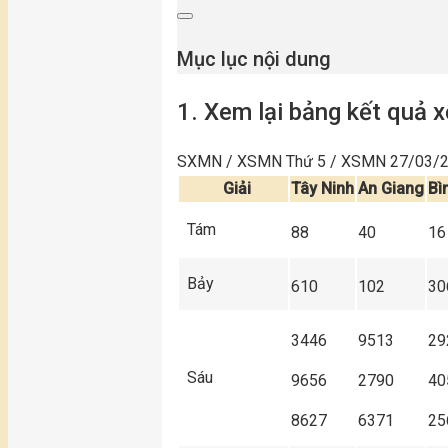
Mục lục nội dung
1. Xem lại bảng kết quả 
SXMN
/
XSMN Thứ 5
/
XSMN 27/03/
Giải
Tây Ninh
An Giang
Bì
Tám
88
40
16
Bảy
610
102
30
3446
9513
29
Sáu
9656
2790
40
8627
6371
25