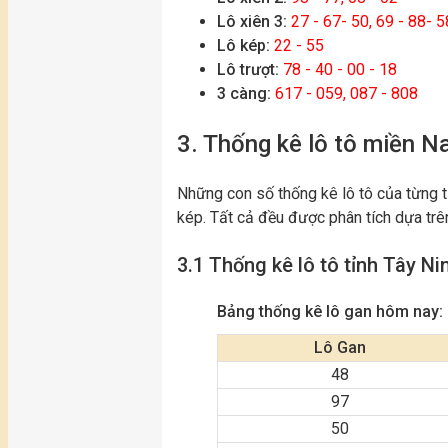
Lô xiên 3:
27 - 67- 50, 69 - 88- 5
Lô kép:
22 - 55
Lô trượt:
78 - 40 - 00 - 18
3 càng:
617 - 059, 087 - 808
3. Thống kê lô tô miền 
Những con số thống kê lô tô của từng tỉ
kép. Tất cả đều được phân tích dựa trê
3.1 Thống kê lô tô tỉnh Tây N
Bảng thống kê lô gan hôm nay:
Lô Gan
48
97
50