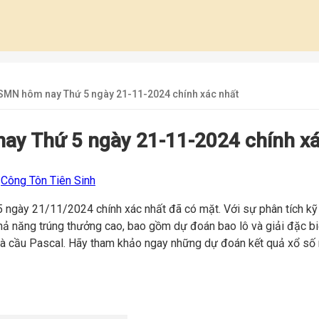
SMN hôm nay Thứ 5 ngày 21-11-2024 chính xác nhất
y Thứ 5 ngày 21-11-2024 chính xá
i
Công Tôn Tiên Sinh
5
ngày 21/11/2024
chính xác nhất đã có mặt. Với sự phân tích k
ả năng trúng thưởng cao, bao gồm dự đoán bao lô và giải đặc b
g và cầu Pascal. Hãy tham khảo ngay những dự đoán kết quả xổ s