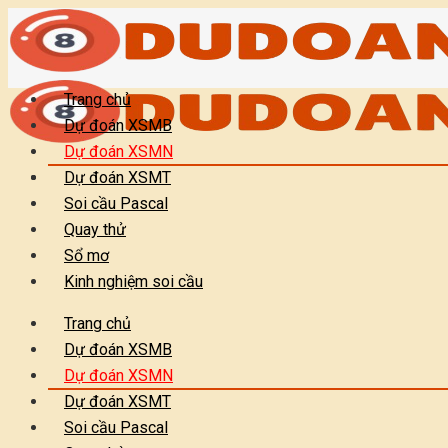
Bỏ
qua
nội
dung
Trang chủ
Dự đoán XSMB
Dự đoán XSMN
Dự đoán XSMT
Soi cầu Pascal
Quay thử
Sổ mơ
Kinh nghiệm soi cầu
Trang chủ
Dự đoán XSMB
Dự đoán XSMN
Dự đoán XSMT
Soi cầu Pascal