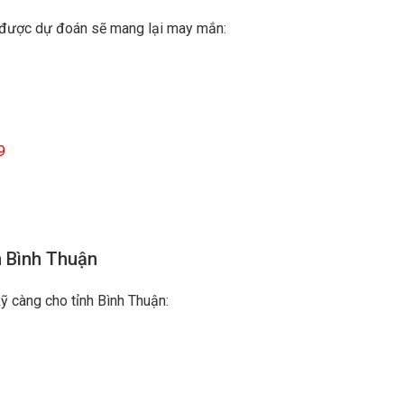
y được dự đoán sẽ mang lại may mắn:
9
h Bình Thuận
 càng cho tỉnh Bình Thuận: