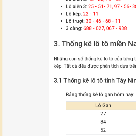
Lô xiên 3:
25 - 51- 71, 97 - 56- 3
Lô kép:
22 - 11
Lô trượt:
30 - 46 - 68 - 11
3 càng:
688 - 027, 067 - 938
3. Thống kê lô tô miền 
Những con số thống kê lô tô của từng tỉ
kép. Tất cả đều được phân tích dựa trê
3.1 Thống kê lô tô tỉnh Tây N
Bảng thống kê lô gan hôm nay:
Lô Gan
27
84
52