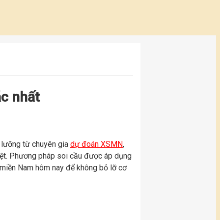
c nhất
ỹ lưỡng từ chuyên gia
dự đoán XSMN
,
iệt. Phương pháp soi cầu được áp dụng
ố miền Nam hôm nay để không bỏ lỡ cơ