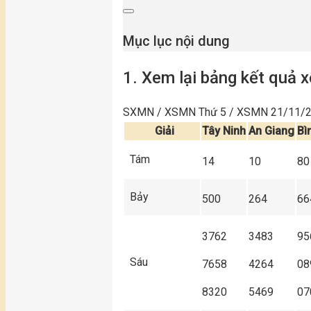
Mục lục nội dung
1. Xem lại bảng kết quả 
SXMN
/
XSMN Thứ 5
/
XSMN 21/11/
Giải
Tây Ninh
An Giang
Bì
Tám
14
10
80
Bảy
500
264
66
3762
3483
95
Sáu
7658
4264
08
8320
5469
07