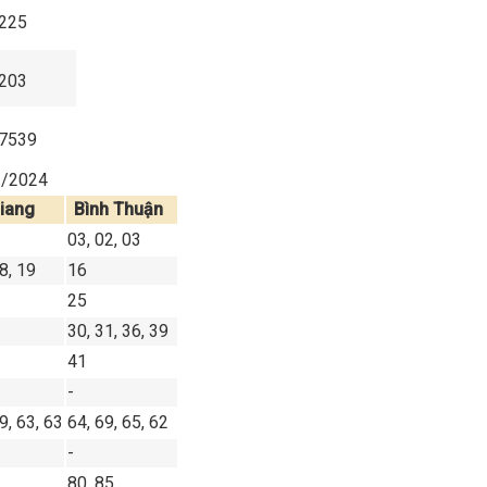
225
203
7539
1/2024
iang
Bình Thuận
03, 02, 03
8, 19
16
25
30, 31, 36,
39
41
-
9, 63, 63
64, 69, 65, 62
-
80, 85