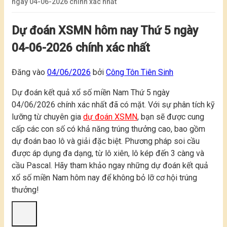
ngày 04-06-2026 chính xác nhất
Dự đoán XSMN hôm nay Thứ 5 ngày
04-06-2026 chính xác nhất
Đăng vào
04/06/2026
bởi
Công Tôn Tiên Sinh
Dự đoán kết quả xổ số miền Nam Thứ 5
ngày
04/06/2026
chính xác nhất đã có mặt. Với sự phân tích kỹ
lưỡng từ chuyên gia
dự đoán XSMN
, bạn sẽ được cung
cấp các con số có khả năng trúng thưởng cao, bao gồm
dự đoán bao lô và giải đặc biệt. Phương pháp soi cầu
được áp dụng đa dạng, từ lô xiên, lô kép đến 3 càng và
cầu Pascal. Hãy tham khảo ngay những dự đoán kết quả
xổ số miền Nam hôm nay để không bỏ lỡ cơ hội trúng
thưởng!