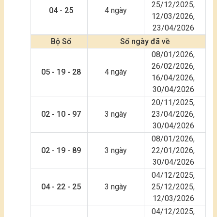
25/12/2025,
04 - 25
4 ngày
12/03/2026,
23/04/2026
Bộ Số
Số ngày đã về
08/01/2026,
26/02/2026,
05 - 19 - 28
4 ngày
16/04/2026,
30/04/2026
20/11/2025,
02 - 10 - 97
3 ngày
23/04/2026,
30/04/2026
08/01/2026,
02 - 19 - 89
3 ngày
22/01/2026,
30/04/2026
04/12/2025,
04 - 22 - 25
3 ngày
25/12/2025,
12/03/2026
04/12/2025,