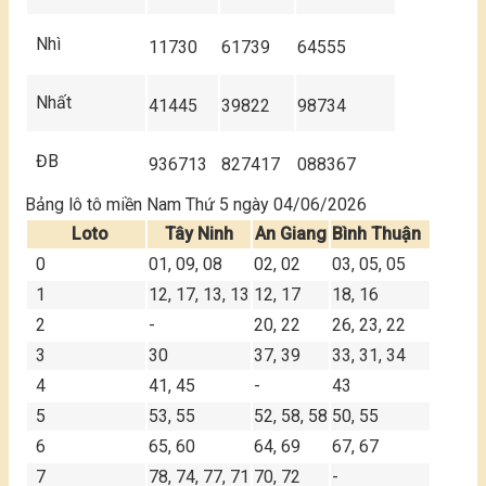
Nhì
11730
61739
64555
Nhất
41445
39822
98734
ĐB
936713
827417
088367
Bảng lô tô miền Nam Thứ 5 ngày 04/06/2026
Loto
Tây Ninh
An Giang
Bình Thuận
0
01, 09, 08
02, 02
03, 05, 05
1
12, 17, 13,
13
12,
17
18, 16
2
-
20, 22
26, 23, 22
3
30
37, 39
33, 31, 34
4
41, 45
-
43
5
53, 55
52, 58, 58
50, 55
6
65, 60
64, 69
67,
67
7
78, 74, 77, 71
70, 72
-