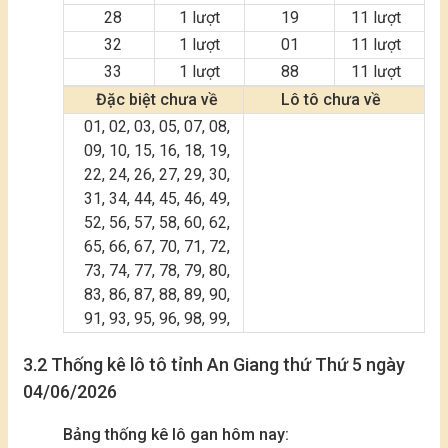
28
1 lượt
19
11 lượt
32
1 lượt
01
11 lượt
33
1 lượt
88
11 lượt
Đặc biệt chưa về
Lô tô chưa về
01, 02, 03, 05, 07, 08,
09, 10, 15, 16, 18, 19,
22, 24, 26, 27, 29, 30,
31, 34, 44, 45, 46, 49,
52, 56, 57, 58, 60, 62,
65, 66, 67, 70, 71, 72,
73, 74, 77, 78, 79, 80,
83, 86, 87, 88, 89, 90,
91, 93, 95, 96, 98, 99,
3.2 Thống kê lô tô tỉnh An Giang thứ Thứ 5 ngày
04/06/2026
Bảng thống kê lô gan hôm nay: