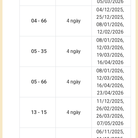
05/03/2026
04/12/2025,
25/12/2025,
04 - 66
4 ngày
08/01/2026,
12/02/2026
08/01/2026,
12/03/2026,
05 - 35
4 ngày
19/03/2026,
16/04/2026
08/01/2026,
12/03/2026,
05 - 66
4 ngày
16/04/2026,
23/04/2026
11/12/2025,
26/02/2026,
13 - 15
4 ngày
26/03/2026,
07/05/2026
06/11/2025,