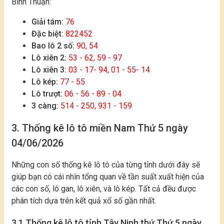
Bình Thuận:
Giải tám:
76
Đặc biệt:
822452
Bao lô 2 số:
90, 54
Lô xiên 2:
53 - 62, 59 - 97
Lô xiên 3:
03 - 17- 94, 01 - 55- 14
Lô kép:
77 - 55
Lô trượt:
06 - 56 - 89 - 04
3 càng:
514 - 250, 931 - 159
3. Thống kê lô tô miền Nam Thứ 5 ngày
04/06/2026
Những con số thống kê lô tô của từng tỉnh dưới đây sẽ
giúp bạn có cái nhìn tổng quan về tần suất xuất hiện của
các con số, lô gan, lô xiên, và lô kép. Tất cả đều được
phân tích dựa trên kết quả xổ số gần nhất.
3.1 Thống kê lô tô tỉnh Tây Ninh thứ Thứ 5 ngày