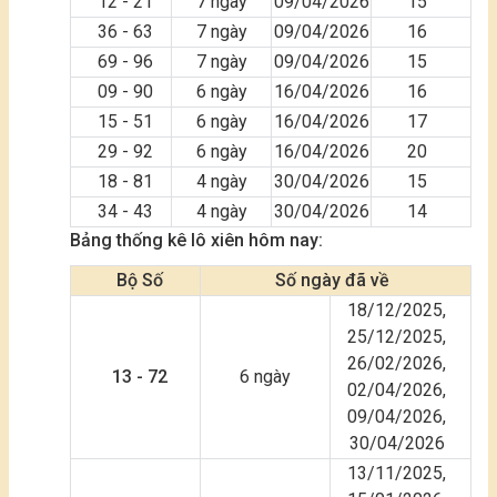
12 - 21
7
ngày
09/04/2026
15
36 - 63
7
ngày
09/04/2026
16
69 - 96
7
ngày
09/04/2026
15
09 - 90
6
ngày
16/04/2026
16
15 - 51
6
ngày
16/04/2026
17
29 - 92
6
ngày
16/04/2026
20
18 - 81
4
ngày
30/04/2026
15
34 - 43
4
ngày
30/04/2026
14
Bảng thống kê lô xiên hôm nay:
Bộ Số
Số ngày đã về
18/12/2025,
25/12/2025,
26/02/2026,
13 - 72
6 ngày
02/04/2026,
09/04/2026,
30/04/2026
13/11/2025,