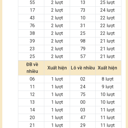
55
2 lượt
13
25 lượt
17
2 lượt
73
24 lượt
43
2 lượt
10
22 lượt
76
2 lượt
31
22 lượt
38
2 lượt
25
22 lượt
39
2 lượt
98
21 lượt
23
2 lượt
79
21 lượt
25
2 lượt
57
21 lượt
ĐB về
Xuất hiện
Lô về nhiều
Xuất hiện
nhiều
06
1 lượt
02
8 lượt
11
1 lượt
24
9 lượt
12
1 lượt
75
10 lượt
13
1 lượt
00
10 lượt
14
1 lượt
03
11 lượt
20
1 lượt
47
11 lượt
21
1 lượt
29
11 lượt