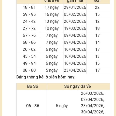
chưa về
gần nhất
Đại
18 - 81
17
ngày
29/01/2026
22
59 - 95
16
ngày
05/02/2026
15
24 - 42
13
ngày
26/02/2026
12
27 - 72
10
ngày
19/03/2026
18
67 - 76
7
ngày
09/04/2026
17
68 - 86
7
ngày
09/04/2026
14
26 - 62
6
ngày
16/04/2026
17
45 - 54
6
ngày
16/04/2026
13
49 - 94
6
ngày
16/04/2026
15
08 - 80
5
ngày
23/04/2026
17
Bảng thống kê lô xiên hôm nay:
Bộ Số
Số ngày đã về
26/03/2026,
02/04/2026,
06 - 36
5 ngày
23/04/2026,
30/04/2026,