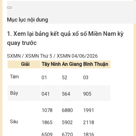
Mục lục nội dung
1. Xem lại bảng kết quả xổ số Miền Nam kỳ
quay trước
SXMN
/
XSMN Thứ 5
/
XSMN 04/06/2026
Giải
Tây Ninh
An Giang
Bình Thuận
Tám
01
52
03
Bảy
041
564
905
1078
6880
1991
Sáu
1865
5902
2118
6509
6720
1816