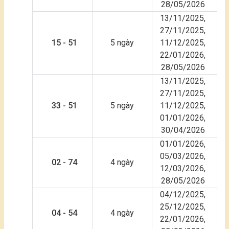
28/05/2026
13/11/2025,
27/11/2025,
15 - 51
5 ngày
11/12/2025,
22/01/2026,
28/05/2026
13/11/2025,
27/11/2025,
33 - 51
5 ngày
11/12/2025,
01/01/2026,
30/04/2026
01/01/2026,
05/03/2026,
02 - 74
4 ngày
12/03/2026,
28/05/2026
04/12/2025,
25/12/2025,
04 - 54
4 ngày
22/01/2026,