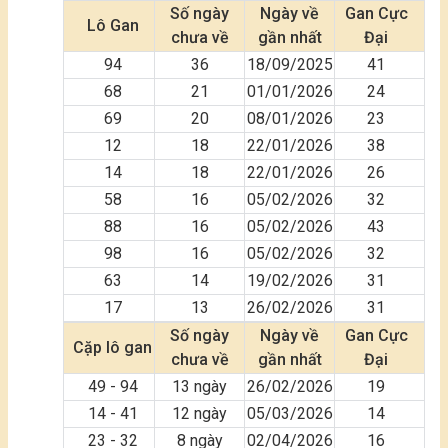
Số ngày
Ngày về
Gan Cực
Lô Gan
chưa về
gần nhất
Đại
94
36
18/09/2025
41
68
21
01/01/2026
24
69
20
08/01/2026
23
12
18
22/01/2026
38
14
18
22/01/2026
26
58
16
05/02/2026
32
88
16
05/02/2026
43
98
16
05/02/2026
32
63
14
19/02/2026
31
17
13
26/02/2026
31
Số ngày
Ngày về
Gan Cực
Cặp lô gan
chưa về
gần nhất
Đại
49 - 94
13
ngày
26/02/2026
19
14 - 41
12
ngày
05/03/2026
14
23 - 32
8
ngày
02/04/2026
16