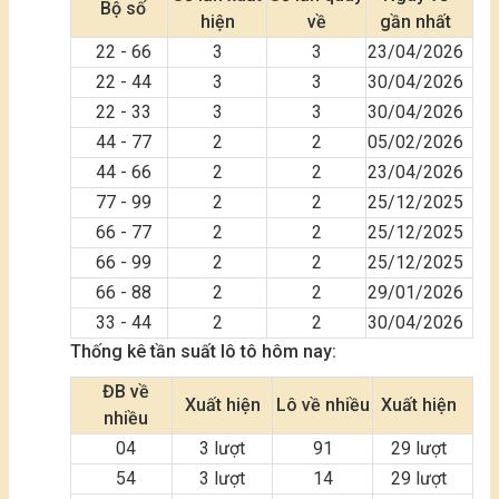
Bộ số
hiện
về
gần nhất
22 - 66
3
3
23/04/2026
22 - 44
3
3
30/04/2026
22 - 33
3
3
30/04/2026
44 - 77
2
2
05/02/2026
44 - 66
2
2
23/04/2026
77 - 99
2
2
25/12/2025
66 - 77
2
2
25/12/2025
66 - 99
2
2
25/12/2025
66 - 88
2
2
29/01/2026
33 - 44
2
2
30/04/2026
Thống kê tần suất lô tô hôm nay:
ĐB về
Xuất hiện
Lô về nhiều
Xuất hiện
nhiều
04
3 lượt
91
29 lượt
54
3 lượt
14
29 lượt