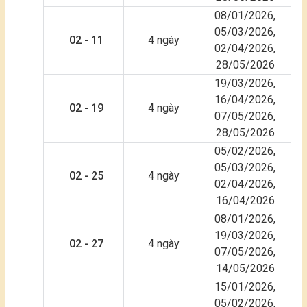
08/01/2026,
05/03/2026,
02 - 11
4 ngày
02/04/2026,
28/05/2026
19/03/2026,
16/04/2026,
02 - 19
4 ngày
07/05/2026,
28/05/2026
05/02/2026,
05/03/2026,
02 - 25
4 ngày
02/04/2026,
16/04/2026
08/01/2026,
19/03/2026,
02 - 27
4 ngày
07/05/2026,
14/05/2026
15/01/2026,
05/02/2026,