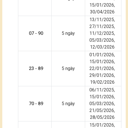
15/01/2026,
30/04/2026
13/11/2025,
27/11/2025,
07 - 90
5 ngày
11/12/2025,
05/03/2026,
12/03/2026
01/01/2026,
15/01/2026,
23 - 89
5 ngày
22/01/2026,
29/01/2026,
19/02/2026
06/11/2025,
15/01/2026,
70 - 89
5 ngày
05/03/2026,
21/05/2026,
28/05/2026
15/01/2026,