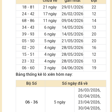
chưa về
gần nhất
Đại
18 - 81
21
ngày
29/01/2026
22
24 - 42
17
ngày
26/02/2026
12
68 - 86
11
ngày
09/04/2026
14
34 - 43
6
ngày
14/05/2026
13
39 - 93
6
ngày
14/05/2026
20
05 - 50
5
ngày
21/05/2026
20
02 - 20
4
ngày
28/05/2026
16
15 - 51
4
ngày
28/05/2026
12
23 - 32
4
ngày
28/05/2026
13
06 - 60
3
ngày
04/06/2026
19
Bảng thống kê lô xiên hôm nay:
Bộ Số
Số ngày đã về
26/03/2026,
02/04/2026,
06 - 36
5 ngày
23/04/2026,
30/04/2026,