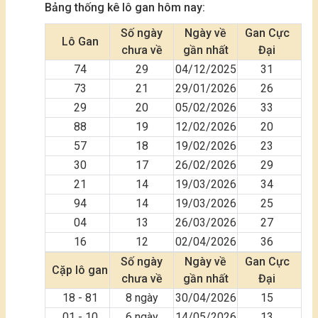
Bảng thống kê lô gan hôm nay:
Số ngày
Ngày về
Gan Cực
Lô Gan
chưa về
gần nhất
Đại
74
29
04/12/2025
31
73
21
29/01/2026
26
29
20
05/02/2026
33
88
19
12/02/2026
20
57
18
19/02/2026
23
30
17
26/02/2026
29
21
14
19/03/2026
34
94
14
19/03/2026
25
04
13
26/03/2026
27
16
12
02/04/2026
36
Số ngày
Ngày về
Gan Cực
Cặp lô gan
chưa về
gần nhất
Đại
18 - 81
8
ngày
30/04/2026
15
01 - 10
6
ngày
14/05/2026
13