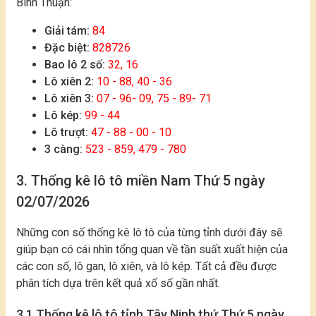
Bình Thuận:
Giải tám:
84
Đặc biệt:
828726
Bao lô 2 số:
32, 16
Lô xiên 2:
10 - 88, 40 - 36
Lô xiên 3:
07 - 96- 09, 75 - 89- 71
Lô kép:
99 - 44
Lô trượt:
47 - 88 - 00 - 10
3 càng:
523 - 859, 479 - 780
3. Thống kê lô tô miền Nam Thứ 5 ngày
02/07/2026
Những con số thống kê lô tô của từng tỉnh dưới đây sẽ
giúp bạn có cái nhìn tổng quan về tần suất xuất hiện của
các con số, lô gan, lô xiên, và lô kép. Tất cả đều được
phân tích dựa trên kết quả xổ số gần nhất.
3.1 Thống kê lô tô tỉnh Tây Ninh thứ Thứ 5 ngày