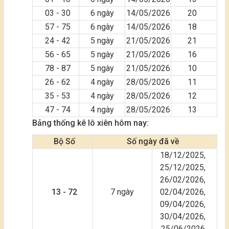
03 - 30
6
ngày
14/05/2026
20
57 - 75
6
ngày
14/05/2026
18
24 - 42
5
ngày
21/05/2026
21
56 - 65
5
ngày
21/05/2026
16
78 - 87
5
ngày
21/05/2026
10
26 - 62
4
ngày
28/05/2026
11
35 - 53
4
ngày
28/05/2026
12
47 - 74
4
ngày
28/05/2026
13
Bảng thống kê lô xiên hôm nay:
Bộ Số
Số ngày đã về
18/12/2025,
25/12/2025,
26/02/2026,
13 - 72
7 ngày
02/04/2026,
09/04/2026,
30/04/2026,
25/06/2026