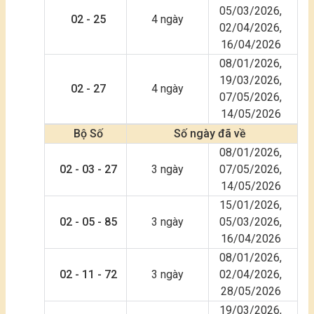
05/03/2026,
02 - 25
4 ngày
02/04/2026,
16/04/2026
08/01/2026,
19/03/2026,
02 - 27
4 ngày
07/05/2026,
14/05/2026
Bộ Số
Số ngày đã về
08/01/2026,
02 - 03 - 27
3 ngày
07/05/2026,
14/05/2026
15/01/2026,
02 - 05 - 85
3 ngày
05/03/2026,
16/04/2026
08/01/2026,
02 - 11 - 72
3 ngày
02/04/2026,
28/05/2026
19/03/2026,