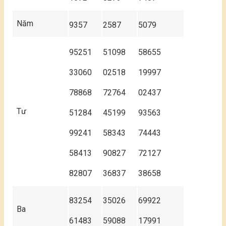
Năm
9357
2587
5079
95251
51098
58655
33060
02518
19997
78868
72764
02437
Tư
51284
45199
93563
99241
58343
74443
58413
90827
72127
82807
36837
38658
83254
35026
69922
Ba
61483
59088
17991