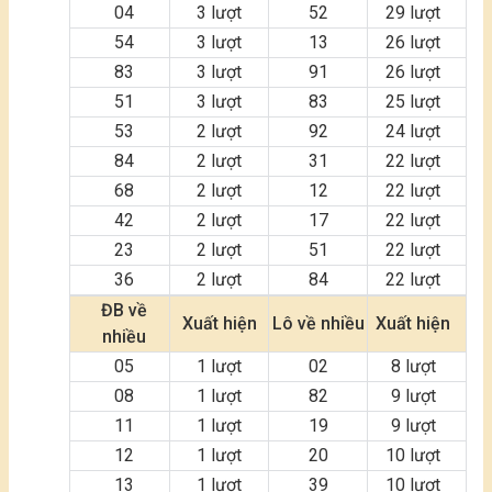
04
3 lượt
52
29 lượt
54
3 lượt
13
26 lượt
83
3 lượt
91
26 lượt
51
3 lượt
83
25 lượt
53
2 lượt
92
24 lượt
84
2 lượt
31
22 lượt
68
2 lượt
12
22 lượt
42
2 lượt
17
22 lượt
23
2 lượt
51
22 lượt
36
2 lượt
84
22 lượt
ĐB về
Xuất hiện
Lô về nhiều
Xuất hiện
nhiều
05
1 lượt
02
8 lượt
08
1 lượt
82
9 lượt
11
1 lượt
19
9 lượt
12
1 lượt
20
10 lượt
13
1 lượt
39
10 lượt