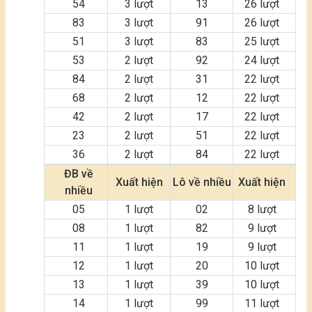
54
3 lượt
13
26 lượt
83
3 lượt
91
26 lượt
51
3 lượt
83
25 lượt
53
2 lượt
92
24 lượt
84
2 lượt
31
22 lượt
68
2 lượt
12
22 lượt
42
2 lượt
17
22 lượt
23
2 lượt
51
22 lượt
36
2 lượt
84
22 lượt
ĐB về
Xuất hiện
Lô về nhiều
Xuất hiện
nhiều
05
1 lượt
02
8 lượt
08
1 lượt
82
9 lượt
11
1 lượt
19
9 lượt
12
1 lượt
20
10 lượt
13
1 lượt
39
10 lượt
14
1 lượt
99
11 lượt