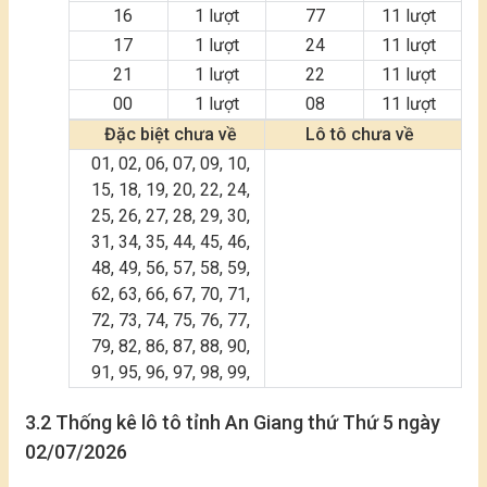
16
1 lượt
77
11 lượt
17
1 lượt
24
11 lượt
21
1 lượt
22
11 lượt
00
1 lượt
08
11 lượt
Đặc biệt chưa về
Lô tô chưa về
01, 02, 06, 07, 09, 10,
15, 18, 19, 20, 22, 24,
25, 26, 27, 28, 29, 30,
31, 34, 35, 44, 45, 46,
48, 49, 56, 57, 58, 59,
62, 63, 66, 67, 70, 71,
72, 73, 74, 75, 76, 77,
79, 82, 86, 87, 88, 90,
91, 95, 96, 97, 98, 99,
3.2 Thống kê lô tô tỉnh An Giang thứ Thứ 5 ngày
02/07/2026