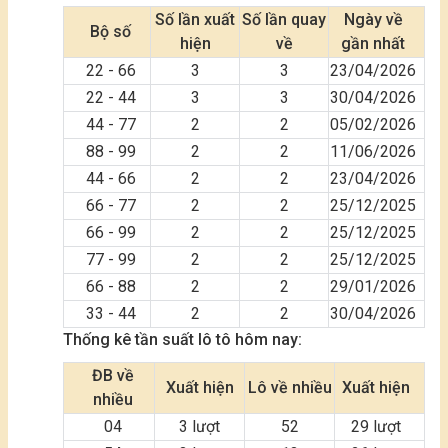
Số lần xuất
Số lần quay
Ngày về
Bộ số
hiện
về
gần nhất
22 - 66
3
3
23/04/2026
22 - 44
3
3
30/04/2026
44 - 77
2
2
05/02/2026
88 - 99
2
2
11/06/2026
44 - 66
2
2
23/04/2026
66 - 77
2
2
25/12/2025
66 - 99
2
2
25/12/2025
77 - 99
2
2
25/12/2025
66 - 88
2
2
29/01/2026
33 - 44
2
2
30/04/2026
Thống kê tần suất lô tô hôm nay:
ĐB về
Xuất hiện
Lô về nhiều
Xuất hiện
nhiều
04
3 lượt
52
29 lượt