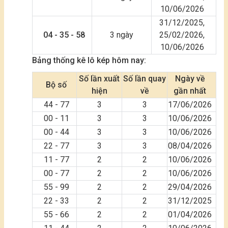
10/06/2026
31/12/2025,
04 - 35 - 58
3 ngày
25/02/2026,
10/06/2026
Bảng thống kê lô kép hôm nay:
Số lần xuất
Số lần quay
Ngày về
Bộ số
hiện
về
gần nhất
44 - 77
3
3
17/06/2026
00 - 11
3
3
10/06/2026
00 - 44
3
3
10/06/2026
22 - 77
3
3
08/04/2026
11 - 77
2
2
10/06/2026
00 - 77
2
2
10/06/2026
55 - 99
2
2
29/04/2026
22 - 33
2
2
31/12/2025
55 - 66
2
2
01/04/2026