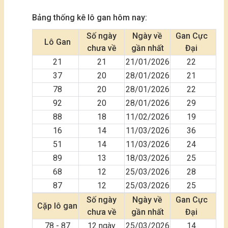
Bảng thống kê lô gan hôm nay:
Số ngày
Ngày về
Gan Cực
Lô Gan
chưa về
gần nhất
Đại
21
21
21/01/2026
22
37
20
28/01/2026
21
78
20
28/01/2026
22
92
20
28/01/2026
29
88
18
11/02/2026
19
16
14
11/03/2026
36
51
14
11/03/2026
24
89
13
18/03/2026
25
68
12
25/03/2026
28
87
12
25/03/2026
25
Số ngày
Ngày về
Gan Cực
Cặp lô gan
chưa về
gần nhất
Đại
78 - 87
12
ngày
25/03/2026
14