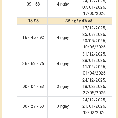
24/12/2025,
09 - 53
4 ngày
07/01/2026,
17/06/2026
Bộ Số
Số ngày đã về
17/12/2025,
25/03/2026,
16 - 45 - 92
4 ngày
20/05/2026,
10/06/2026
31/12/2025,
28/01/2026,
36 - 62 - 76
4 ngày
11/02/2026,
01/04/2026
24/12/2025,
00 - 04 - 83
3 ngày
18/02/2026,
27/05/2026
24/12/2025,
00 - 27 - 83
3 ngày
21/01/2026,
18/02/2026