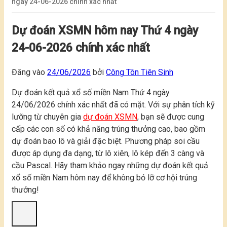
ngày 24-06-2026 chính xác nhất
Dự đoán XSMN hôm nay Thứ 4 ngày
24-06-2026 chính xác nhất
Đăng vào
24/06/2026
bởi
Công Tôn Tiên Sinh
Dự đoán kết quả xổ số miền Nam Thứ 4
ngày
24/06/2026
chính xác nhất đã có mặt. Với sự phân tích kỹ
lưỡng từ chuyên gia
dự đoán XSMN
, bạn sẽ được cung
cấp các con số có khả năng trúng thưởng cao, bao gồm
dự đoán bao lô và giải đặc biệt. Phương pháp soi cầu
được áp dụng đa dạng, từ lô xiên, lô kép đến 3 càng và
cầu Pascal. Hãy tham khảo ngay những dự đoán kết quả
xổ số miền Nam hôm nay để không bỏ lỡ cơ hội trúng
thưởng!