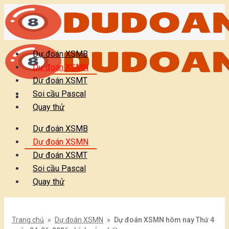
Bỏ
qua
nội
dung
Dự đoán XSMB
Dự đoán XSMN
Dự đoán XSMT
Soi cầu Pascal
Quay thử
Dự đoán XSMB
Dự đoán XSMN
Dự đoán XSMT
Soi cầu Pascal
Quay thử
Trang chủ
»
Dự đoán XSMN
»
Dự đoán XSMN hôm nay Thứ 4