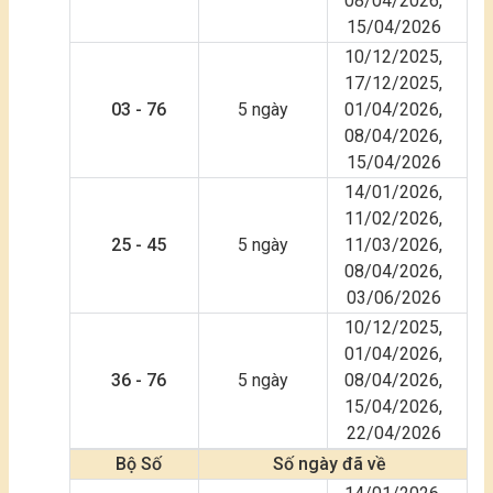
08/04/2026,
15/04/2026
10/12/2025,
17/12/2025,
03 - 76
5 ngày
01/04/2026,
08/04/2026,
15/04/2026
14/01/2026,
11/02/2026,
25 - 45
5 ngày
11/03/2026,
08/04/2026,
03/06/2026
10/12/2025,
01/04/2026,
36 - 76
5 ngày
08/04/2026,
15/04/2026,
22/04/2026
Bộ Số
Số ngày đã về