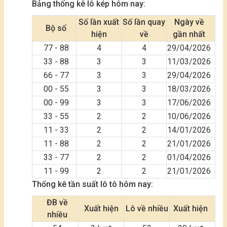
Bảng thống kê lô kép hôm nay:
Số lần xuất
Số lần quay
Ngày về
Bộ số
hiện
về
gần nhất
77 - 88
4
4
29/04/2026
33 - 88
3
3
11/03/2026
66 - 77
3
3
29/04/2026
00 - 55
3
3
18/03/2026
00 - 99
3
3
17/06/2026
33 - 55
2
2
10/06/2026
11 - 33
2
2
14/01/2026
11 - 88
2
2
21/01/2026
33 - 77
2
2
01/04/2026
11 - 99
2
2
21/01/2026
Thống kê tần suất lô tô hôm nay:
ĐB về
Xuất hiện
Lô về nhiều
Xuất hiện
nhiều