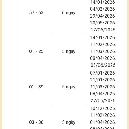
14/01/2026,
04/02/2026,
57 - 63
6 ngày
29/04/2026,
20/05/2026,
17/06/2026
14/01/2026,
11/02/2026,
01 - 25
5 ngày
11/03/2026,
08/04/2026,
03/06/2026
07/01/2026,
21/01/2026,
01 - 39
5 ngày
11/03/2026,
08/04/2026,
27/05/2026
10/12/2025,
11/02/2026,
03 - 36
5 ngày
01/04/2026,