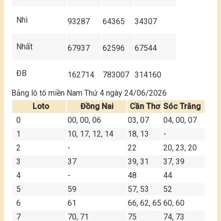
Nhì
93287
64365
34307
Nhất
67937
62596
67544
ĐB
162714
783007
314160
Bảng lô tô miền Nam Thứ 4 ngày 24/06/2026
Loto
Đồng Nai
Cần Thơ
Sóc Trăng
0
00, 00, 06
03,
07
04, 00, 07
1
10, 17, 12,
14
18, 13
-
2
-
22
20, 23, 20
3
37
39, 31
37, 39
4
-
48
44
5
59
57, 53
52
6
61
66, 62, 65
60,
60
7
70, 71
75
74, 73