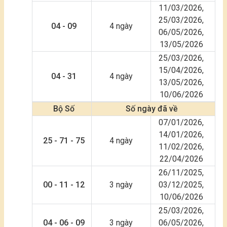
11/03/2026,
25/03/2026,
04 - 09
4 ngày
06/05/2026,
13/05/2026
25/03/2026,
15/04/2026,
04 - 31
4 ngày
13/05/2026,
10/06/2026
Bộ Số
Số ngày đã về
07/01/2026,
14/01/2026,
25 - 71 - 75
4 ngày
11/02/2026,
22/04/2026
26/11/2025,
00 - 11 - 12
3 ngày
03/12/2025,
10/06/2026
25/03/2026,
04 - 06 - 09
3 ngày
06/05/2026,