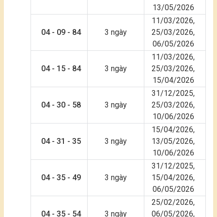
13/05/2026
11/03/2026,
04 - 09 - 84
3 ngày
25/03/2026,
06/05/2026
11/03/2026,
04 - 15 - 84
3 ngày
25/03/2026,
15/04/2026
31/12/2025,
04 - 30 - 58
3 ngày
25/03/2026,
10/06/2026
15/04/2026,
04 - 31 - 35
3 ngày
13/05/2026,
10/06/2026
31/12/2025,
04 - 35 - 49
3 ngày
15/04/2026,
06/05/2026
25/02/2026,
04 - 35 - 54
3 ngày
06/05/2026,