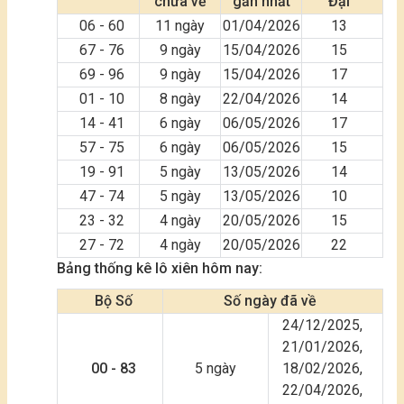
chưa về
gần nhất
Đại
06 - 60
11
ngày
01/04/2026
13
67 - 76
9
ngày
15/04/2026
15
69 - 96
9
ngày
15/04/2026
17
01 - 10
8
ngày
22/04/2026
14
14 - 41
6
ngày
06/05/2026
17
57 - 75
6
ngày
06/05/2026
15
19 - 91
5
ngày
13/05/2026
14
47 - 74
5
ngày
13/05/2026
10
23 - 32
4
ngày
20/05/2026
15
27 - 72
4
ngày
20/05/2026
22
Bảng thống kê lô xiên hôm nay:
Bộ Số
Số ngày đã về
24/12/2025,
21/01/2026,
00 - 83
5 ngày
18/02/2026,
22/04/2026,