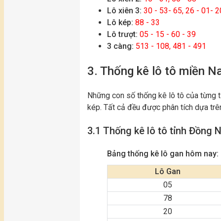
Lô xiên 3:
30 - 53- 65, 26 - 01- 2
Lô kép:
88 - 33
Lô trượt:
05 - 15 - 60 - 39
3 càng:
513 - 108, 481 - 491
3. Thống kê lô tô miền 
Những con số thống kê lô tô của từng tỉ
kép. Tất cả đều được phân tích dựa trê
3.1 Thống kê lô tô tỉnh Đồng 
Bảng thống kê lô gan hôm nay:
Lô Gan
05
78
20