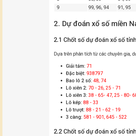
9
99, 96, 94
91, 95
2. Dự đoán xổ số miền N
2.1 Chốt số dự đoán xổ số tỉn
Dựa trên phân tích từ các chuyên gia, 
Giải tám:
71
Đặc biệt:
938797
Bao lô 2 số:
48, 74
Lô xiên 2:
70 - 26, 25 - 71
Lô xiên 3:
38 - 65- 47, 25 - 80- 6
Lô kép:
88 - 33
Lô trượt:
88 - 21 - 62 - 19
3 càng:
581 - 901, 645 - 522
2.2 Chốt số dự đoán xổ số tỉn