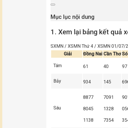
Mục lục nội dung
1. Xem lại bảng kết quả 
SXMN
/
XSMN Thứ 4
/
XSMN 01/07/
Giải
Đồng Nai
Cần Thơ
Só
Tám
61
40
97
Bảy
934
145
69
8877
7091
90
Sáu
8045
1328
05
1138
7354
35