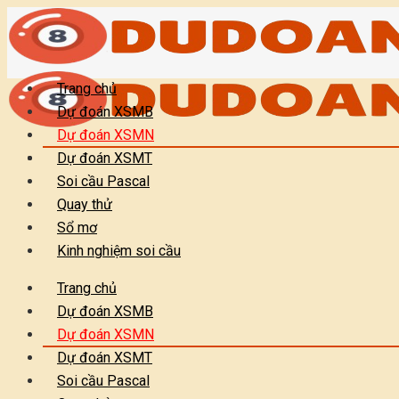
Bỏ
qua
nội
dung
Trang chủ
Dự đoán XSMB
Dự đoán XSMN
Dự đoán XSMT
Soi cầu Pascal
Quay thử
Sổ mơ
Kinh nghiệm soi cầu
Trang chủ
Dự đoán XSMB
Dự đoán XSMN
Dự đoán XSMT
Soi cầu Pascal