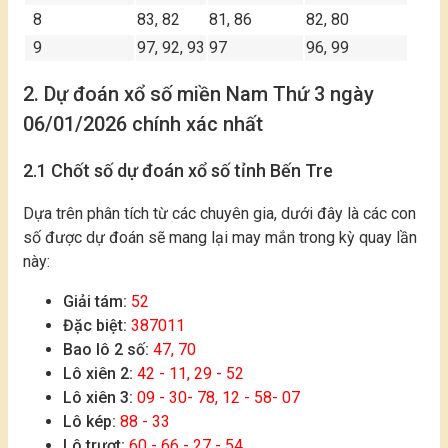
8
83, 82
81, 86
82, 80
9
97, 92, 93
97
96, 99
2. Dự đoán xổ số miền Nam Thứ 3 ngày
06/01/2026 chính xác nhất
2.1 Chốt số dự đoán xổ số tỉnh Bến Tre
Dựa trên phân tích từ các chuyên gia, dưới đây là các con
số được dự đoán sẽ mang lại may mắn trong kỳ quay lần
này:
Giải tám:
52
Đặc biệt:
387011
Bao lô 2 số:
47, 70
Lô xiên 2:
42 - 11, 29 - 52
Lô xiên 3:
09 - 30- 78, 12 - 58- 07
Lô kép:
88 - 33
Lô trượt:
60 - 66 - 27 - 54