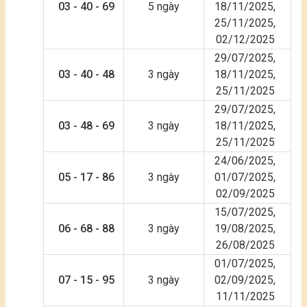
03 - 40 - 69
5 ngày
18/11/2025,
25/11/2025,
02/12/2025
29/07/2025,
03 - 40 - 48
3 ngày
18/11/2025,
25/11/2025
29/07/2025,
03 - 48 - 69
3 ngày
18/11/2025,
25/11/2025
24/06/2025,
05 - 17 - 86
3 ngày
01/07/2025,
02/09/2025
15/07/2025,
06 - 68 - 88
3 ngày
19/08/2025,
26/08/2025
01/07/2025,
07 - 15 - 95
3 ngày
02/09/2025,
11/11/2025