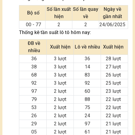
Số lần xuất
Số lần quay
Ngày về
Bộ số
hiện
về
gần nhất
00 - 77
2
2
24/06/2025
Thống kê tần suất lô tô hôm nay:
ĐB về
Xuất hiện
Lô về nhiều
Xuất hiện
nhiều
36
3 lượt
36
28 lượt
38
3 lượt
14
27 lượt
68
3 lượt
83
26 lượt
92
3 lượt
92
25 lượt
97
2 lượt
60
23 lượt
79
2 lượt
88
22 lượt
53
2 lượt
75
22 lượt
26
2 lượt
24
22 lượt
29
2 lượt
97
21 lượt
05
2 lượt
61
21 lượt