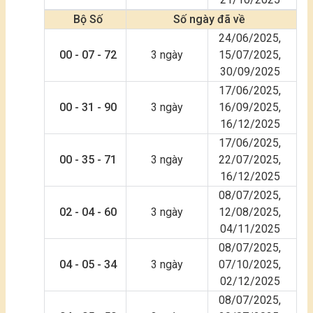
Bộ Số
Số ngày đã về
24/06/2025,
00 - 07 - 72
3 ngày
15/07/2025,
30/09/2025
17/06/2025,
00 - 31 - 90
3 ngày
16/09/2025,
16/12/2025
17/06/2025,
00 - 35 - 71
3 ngày
22/07/2025,
16/12/2025
08/07/2025,
02 - 04 - 60
3 ngày
12/08/2025,
04/11/2025
08/07/2025,
04 - 05 - 34
3 ngày
07/10/2025,
02/12/2025
08/07/2025,