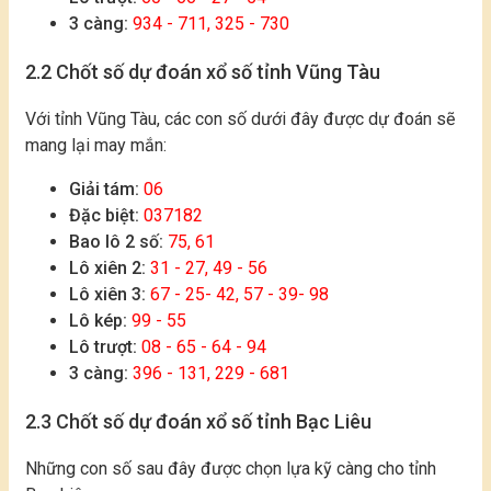
3 càng:
934 - 711, 325 - 730
2.2 Chốt số dự đoán xổ số tỉnh Vũng Tàu
Với tỉnh Vũng Tàu, các con số dưới đây được dự đoán sẽ
mang lại may mắn:
Giải tám:
06
Đặc biệt:
037182
Bao lô 2 số:
75, 61
Lô xiên 2:
31 - 27, 49 - 56
Lô xiên 3:
67 - 25- 42, 57 - 39- 98
Lô kép:
99 - 55
Lô trượt:
08 - 65 - 64 - 94
3 càng:
396 - 131, 229 - 681
2.3 Chốt số dự đoán xổ số tỉnh Bạc Liêu
Những con số sau đây được chọn lựa kỹ càng cho tỉnh