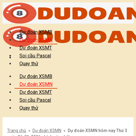
Bỏ
qua
nội
dung
Dự đoán XSMB
Dự đoán XSMN
Dự đoán XSMT
Soi cầu Pascal
Quay thử
Dự đoán XSMB
Dự đoán XSMN
Dự đoán XSMT
Soi cầu Pascal
Quay thử
Trang chủ
»
Dự đoán XSMN
»
Dự đoán XSMN hôm nay Thứ 3