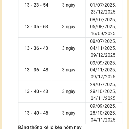
13 - 23 - 54
3 ngày
01/07/2025,
23/12/2025
08/07/2025,
13 - 35 - 63
3 ngày
05/08/2025,
16/09/2025
08/07/2025,
13 - 36 - 43
3 ngày
04/11/2025,
09/12/2025
09/09/2025,
13 - 36 - 48
3 ngày
04/11/2025,
09/12/2025
29/07/2025,
13 - 40 - 43
3 ngày
28/10/2025,
04/11/2025
09/09/2025,
13 - 40 - 48
3 ngày
28/10/2025,
04/11/2025
Bảng thống kê lô kép hôm nay: