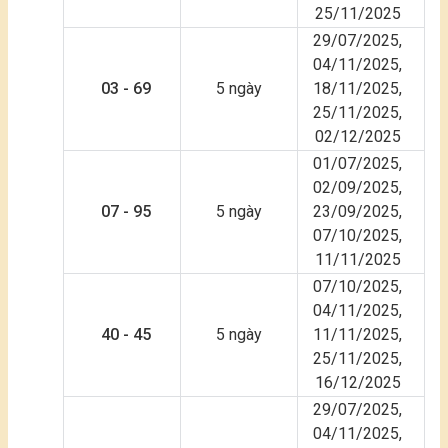
25/11/2025
29/07/2025,
04/11/2025,
03 - 69
5 ngày
18/11/2025,
25/11/2025,
02/12/2025
01/07/2025,
02/09/2025,
07 - 95
5 ngày
23/09/2025,
07/10/2025,
11/11/2025
07/10/2025,
04/11/2025,
40 - 45
5 ngày
11/11/2025,
25/11/2025,
16/12/2025
29/07/2025,
04/11/2025,