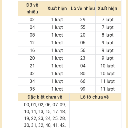
ĐB về
Xuất hiện
Lô về nhiều
Xuất hiện
nhiều
03
1 lượt
39
7 lượt
04
1 lượt
55
7 lượt
08
1 lượt
20
8 lượt
12
1 lượt
06
9 lượt
16
1 lượt
56
9 lượt
20
1 lượt
23
9 lượt
21
1 lượt
04
10 lượt
33
1 lượt
80
10 lượt
34
1 lượt
66
11 lượt
35
1 lượt
99
11 lượt
Đặc biệt chưa về
Lô tô chưa về
00, 01, 02, 06, 07, 09,
10, 11, 13, 15, 17, 18,
19, 22, 23, 24, 25, 28,
30, 31, 32, 40, 41, 42,