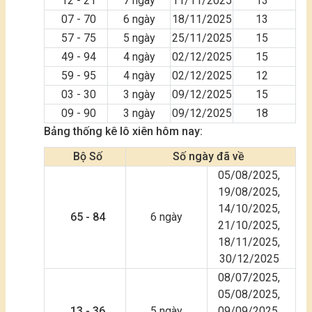
12 - 21
7
ngày
11/11/2025
13
07 - 70
6
ngày
18/11/2025
13
57 - 75
5
ngày
25/11/2025
15
49 - 94
4
ngày
02/12/2025
15
59 - 95
4
ngày
02/12/2025
12
03 - 30
3
ngày
09/12/2025
15
09 - 90
3
ngày
09/12/2025
18
Bảng thống kê lô xiên hôm nay:
Bộ Số
Số ngày đã về
05/08/2025,
19/08/2025,
14/10/2025,
65 - 84
6 ngày
21/10/2025,
18/11/2025,
30/12/2025
08/07/2025,
05/08/2025,
13 - 36
5 ngày
09/09/2025,