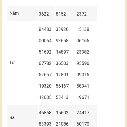
Năm
3622
8152
2372
84483
33920
15138
00064
93658
06165
51692
14897
23382
Tư
67782
36503
95596
52657
12801
09015
19320
56167
58341
12605
53413
19671
46868
15602
24417
Ba
83393
21086
60170