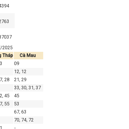
4394
2763
37037
7/2025
g Tháp
Cà Mau
03
09
12, 12
7, 28
21, 29
33, 30, 31,
37
2, 45
45
7, 55
53
67, 63
70, 74, 72
81
-