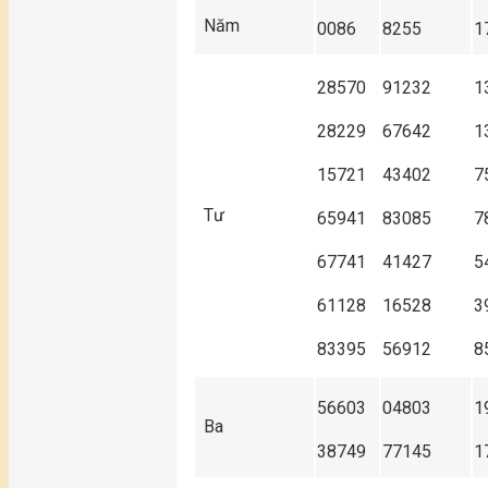
Năm
0086
8255
1
28570
91232
1
28229
67642
1
15721
43402
7
Tư
65941
83085
7
67741
41427
5
61128
16528
3
83395
56912
8
56603
04803
1
Ba
38749
77145
1