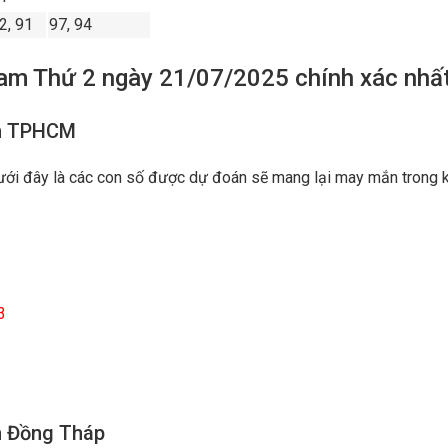
92,
91
97, 94
am Thứ 2 ngày 21/07/2025 chính xác nhấ
nh TPHCM
dưới đây là các con số được dự đoán sẽ mang lại may mắn trong k
3
nh Đồng Tháp