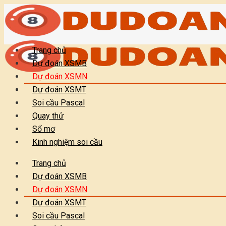
Bỏ
qua
nội
dung
Trang chủ
Dự đoán XSMB
Dự đoán XSMN
Dự đoán XSMT
Soi cầu Pascal
Quay thử
Sổ mơ
Kinh nghiệm soi cầu
Trang chủ
Dự đoán XSMB
Dự đoán XSMN
Dự đoán XSMT
Soi cầu Pascal