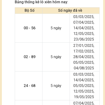
Bảng thống kê lô xiên hôm nay:
Bộ Số
Số ngày đã về
03/03/2025,
07/04/2025,
00 - 56
5 ngày
14/04/2025,
12/05/2025,
23/06/2025
27/01/2025,
17/02/2025,
02 - 89
5 ngày
28/04/2025,
05/05/2025,
04/08/2025
03/03/2025,
14/04/2025,
24 - 68
5 ngày
05/05/2025,
12/05/2025,
19/05/2025
07/04/2025,