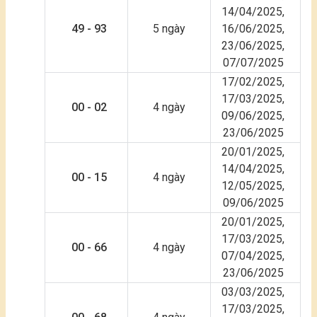
14/04/2025,
49 - 93
5 ngày
16/06/2025,
23/06/2025,
07/07/2025
17/02/2025,
17/03/2025,
00 - 02
4 ngày
09/06/2025,
23/06/2025
20/01/2025,
14/04/2025,
00 - 15
4 ngày
12/05/2025,
09/06/2025
20/01/2025,
17/03/2025,
00 - 66
4 ngày
07/04/2025,
23/06/2025
03/03/2025,
17/03/2025,