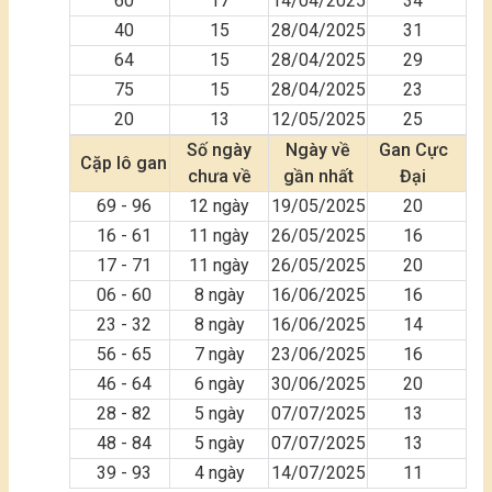
60
17
14/04/2025
34
40
15
28/04/2025
31
64
15
28/04/2025
29
75
15
28/04/2025
23
20
13
12/05/2025
25
Số ngày
Ngày về
Gan Cực
Cặp lô gan
chưa về
gần nhất
Đại
69 - 96
12
ngày
19/05/2025
20
16 - 61
11
ngày
26/05/2025
16
17 - 71
11
ngày
26/05/2025
20
06 - 60
8
ngày
16/06/2025
16
23 - 32
8
ngày
16/06/2025
14
56 - 65
7
ngày
23/06/2025
16
46 - 64
6
ngày
30/06/2025
20
28 - 82
5
ngày
07/07/2025
13
48 - 84
5
ngày
07/07/2025
13
39 - 93
4
ngày
14/07/2025
11