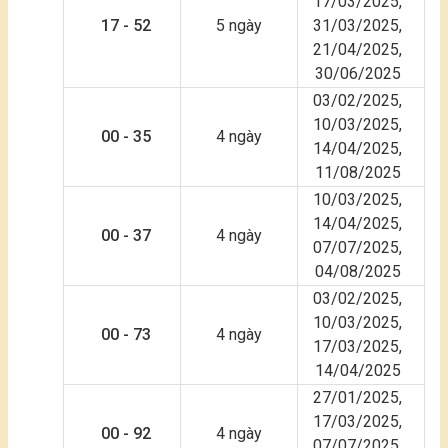
17/03/2025,
17 - 52
5 ngày
31/03/2025,
21/04/2025,
30/06/2025
03/02/2025,
10/03/2025,
00 - 35
4 ngày
14/04/2025,
11/08/2025
10/03/2025,
14/04/2025,
00 - 37
4 ngày
07/07/2025,
04/08/2025
03/02/2025,
10/03/2025,
00 - 73
4 ngày
17/03/2025,
14/04/2025
27/01/2025,
17/03/2025,
00 - 92
4 ngày
07/07/2025,