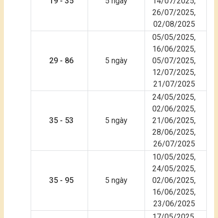
19 - 35
5 ngày
14/07/2025,
26/07/2025,
02/08/2025
05/05/2025,
16/06/2025,
29 - 86
5 ngày
05/07/2025,
12/07/2025,
21/07/2025
24/05/2025,
02/06/2025,
35 - 53
5 ngày
21/06/2025,
28/06/2025,
26/07/2025
10/05/2025,
24/05/2025,
35 - 95
5 ngày
02/06/2025,
16/06/2025,
23/06/2025
17/05/2025,