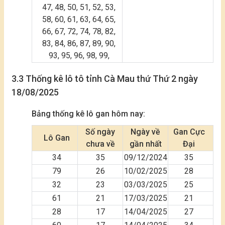
47, 48, 50, 51, 52, 53,
58, 60, 61, 63, 64, 65,
66, 67, 72, 74, 78, 82,
83, 84, 86, 87, 89, 90,
93, 95, 96, 98, 99,
3.3 Thống kê lô tô tỉnh Cà Mau thứ Thứ 2 ngày
18/08/2025
Bảng thống kê lô gan hôm nay:
Số ngày
Ngày về
Gan Cực
Lô Gan
chưa về
gần nhất
Đại
34
35
09/12/2024
35
79
26
10/02/2025
28
32
23
03/03/2025
25
61
21
17/03/2025
21
28
17
14/04/2025
27