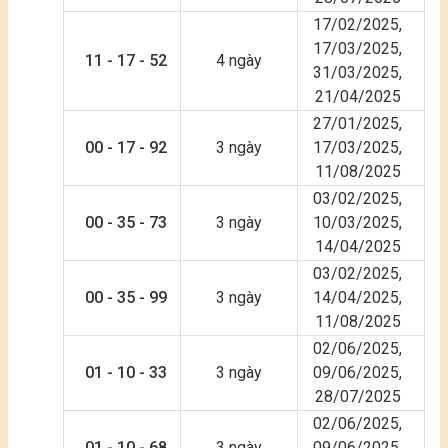
17/02/2025,
17/03/2025,
11 - 17 - 52
4 ngày
31/03/2025,
21/04/2025
27/01/2025,
00 - 17 - 92
3 ngày
17/03/2025,
11/08/2025
03/02/2025,
00 - 35 - 73
3 ngày
10/03/2025,
14/04/2025
03/02/2025,
00 - 35 - 99
3 ngày
14/04/2025,
11/08/2025
02/06/2025,
01 - 10 - 33
3 ngày
09/06/2025,
28/07/2025
02/06/2025,
01 - 10 - 68
3 ngày
09/06/2025,