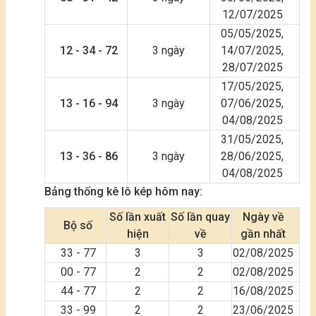
12/07/2025
05/05/2025,
12 - 34 - 72
3 ngày
14/07/2025,
28/07/2025
17/05/2025,
13 - 16 - 94
3 ngày
07/06/2025,
04/08/2025
31/05/2025,
13 - 36 - 86
3 ngày
28/06/2025,
04/08/2025
Bảng thống kê lô kép hôm nay:
Số lần xuất
Số lần quay
Ngày về
Bộ số
hiện
về
gần nhất
33 - 77
3
3
02/08/2025
00 - 77
2
2
02/08/2025
44 - 77
2
2
16/08/2025
33 - 99
2
2
23/06/2025