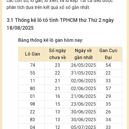
các con số, lô gan, lô xiên, và lô kép. Tất cả đều được
phân tích dựa trên kết quả xổ số gần nhất.
3.1 Thống kê lô tô tỉnh TPHCM thứ Thứ 2 ngày
18/08/2025
Bảng thống kê lô gan hôm nay:
Số ngày
Ngày về
Gan Cực
Lô Gan
chưa về
gần nhất
Đại
74
23
26/05/2025
54
55
22
31/05/2025
22
11
21
02/06/2025
33
80
21
02/06/2025
57
01
16
21/06/2025
29
98
15
23/06/2025
35
22
13
30/06/2025
26
83
13
30/06/2025
34
04
12
05/07/2025
33