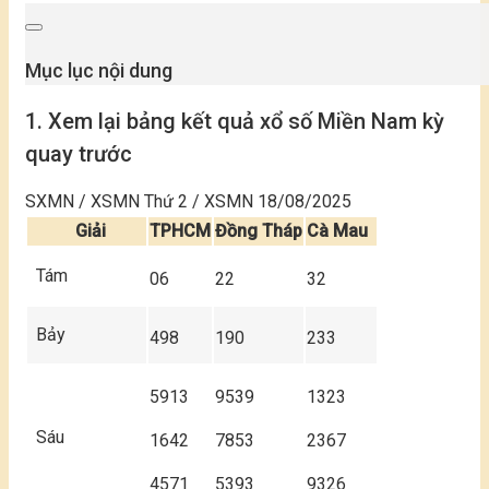
Mục lục nội dung
1. Xem lại bảng kết quả xổ số Miền Nam kỳ
quay trước
SXMN
/
XSMN Thứ 2
/
XSMN 18/08/2025
Giải
TPHCM
Đồng Tháp
Cà Mau
Tám
06
22
32
Bảy
498
190
233
5913
9539
1323
Sáu
1642
7853
2367
4571
5393
9326