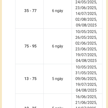
24/05/2025,
23/06/2025,
35 - 77
6 ngày
14/07/2025,
02/08/2025,
09/08/2025
10/05/2025,
26/05/2025,
02/06/2025,
75 - 95
6 ngày
23/06/2025,
19/07/2025,
04/08/2025
10/05/2025,
31/05/2025,
13 - 75
5 ngày
09/06/2025,
19/07/2025,
04/08/2025
16/06/2025,
21/06/2025,