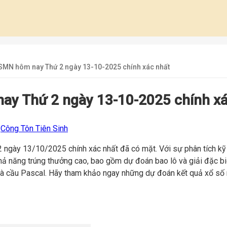
SMN hôm nay Thứ 2 ngày 13-10-2025 chính xác nhất
y Thứ 2 ngày 13-10-2025 chính xá
i
Công Tôn Tiên Sinh
2
ngày 13/10/2025
chính xác nhất đã có mặt. Với sự phân tích k
ả năng trúng thưởng cao, bao gồm dự đoán bao lô và giải đặc b
g và cầu Pascal. Hãy tham khảo ngay những dự đoán kết quả xổ s