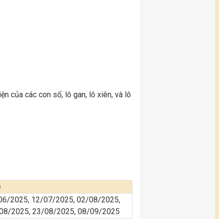
n của các con số, lô gan, lô xiên, và lô
ề
06/2025, 12/07/2025, 02/08/2025,
08/2025, 23/08/2025, 08/09/2025