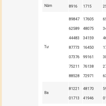
Năm
8916
1715
2
89847
17605
6
62589
48075
3
44483
34159
4
Tư
87773
16450
1
07376
99161
3
75211
76138
2
88528
72971
6
81221
48170
5
Ba
01713
41946
0