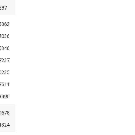
587
5362
4036
6346
7237
0235
7511
3990
9678
1324