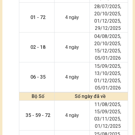
28/07/2025,
20/10/2025,
01 - 72
4 ngày
01/12/2025,
29/12/2025
04/08/2025,
20/10/2025,
02 - 18
4 ngày
15/12/2025,
05/01/2026
15/09/2025,
13/10/2025,
06 - 35
4 ngày
01/12/2025,
05/01/2026
Bộ Số
Số ngày đã về
11/08/2025,
15/09/2025,
35 - 59 - 72
4 ngày
03/11/2025,
01/12/2025
25/08/2025,