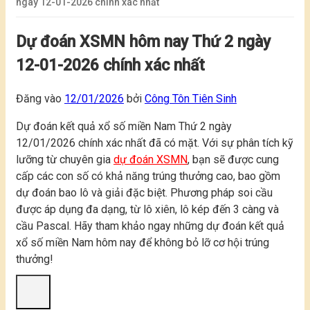
ngày 12-01-2026 chính xác nhất
Dự đoán XSMN hôm nay Thứ 2 ngày
12-01-2026 chính xác nhất
Đăng vào
12/01/2026
bởi
Công Tôn Tiên Sinh
Dự đoán kết quả xổ số miền Nam Thứ 2
ngày
12/01/2026
chính xác nhất đã có mặt. Với sự phân tích kỹ
lưỡng từ chuyên gia
dự đoán XSMN
, bạn sẽ được cung
cấp các con số có khả năng trúng thưởng cao, bao gồm
dự đoán bao lô và giải đặc biệt. Phương pháp soi cầu
được áp dụng đa dạng, từ lô xiên, lô kép đến 3 càng và
cầu Pascal. Hãy tham khảo ngay những dự đoán kết quả
xổ số miền Nam hôm nay để không bỏ lỡ cơ hội trúng
thưởng!