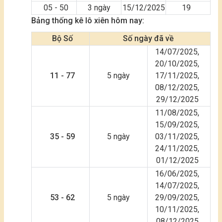
05 - 50
3
ngày
15/12/2025
19
Bảng thống kê lô xiên hôm nay:
Bộ Số
Số ngày đã về
14/07/2025,
20/10/2025,
11 - 77
5 ngày
17/11/2025,
08/12/2025,
29/12/2025
11/08/2025,
15/09/2025,
35 - 59
5 ngày
03/11/2025,
24/11/2025,
01/12/2025
16/06/2025,
14/07/2025,
53 - 62
5 ngày
29/09/2025,
10/11/2025,
08/12/2025