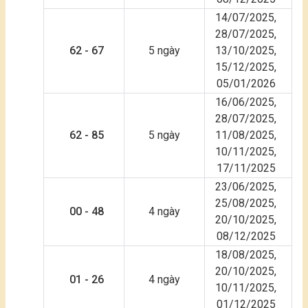
14/07/2025,
28/07/2025,
62 - 67
5 ngày
13/10/2025,
15/12/2025,
05/01/2026
16/06/2025,
28/07/2025,
62 - 85
5 ngày
11/08/2025,
10/11/2025,
17/11/2025
23/06/2025,
25/08/2025,
00 - 48
4 ngày
20/10/2025,
08/12/2025
18/08/2025,
20/10/2025,
01 - 26
4 ngày
10/11/2025,
01/12/2025