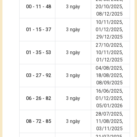
00 - 11 - 48
3 ngày
20/10/2025,
08/12/2025
10/11/2025,
01 - 15 - 37
3 ngày
01/12/2025,
29/12/2025
27/10/2025,
01 - 35 - 53
3 ngày
10/11/2025,
01/12/2025
04/08/2025,
03 - 27 - 92
3 ngày
18/08/2025,
08/09/2025
16/06/2025,
06 - 26 - 82
3 ngày
01/12/2025,
05/01/2026
28/07/2025,
08 - 72 - 85
3 ngày
11/08/2025,
03/11/2025
21/07/2025,