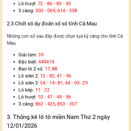
Lô trượt:
72 - 86 - 83 - 43
3 càng:
300 - 069, 614 - 358
2.3 Chốt số dự đoán xổ số tỉnh Cà Mau
Những con số sau đây được chọn lựa kỹ càng cho tỉnh Cà
Mau:
Giải tám:
39
Đặc biệt:
449414
Bao lô 2 số:
17, 88
Lô xiên 2:
12 - 82, 41 - 96
Lô xiên 3:
54 - 14- 81, 44 - 09- 29
Lô kép:
11 - 22
Lô trượt:
10 - 47 - 49 - 96
3 càng:
862 - 425, 853 - 307
3. Thống kê lô tô miền Nam Thứ 2 ngày
12/01/2026