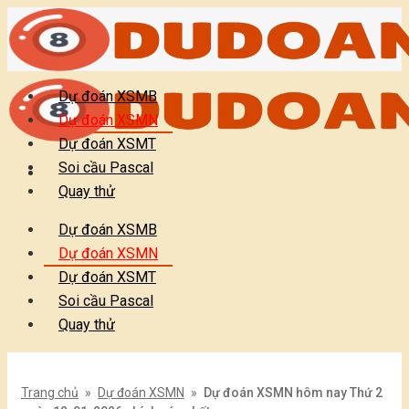
Bỏ
qua
nội
dung
Dự đoán XSMB
Dự đoán XSMN
Dự đoán XSMT
Soi cầu Pascal
Quay thử
Dự đoán XSMB
Dự đoán XSMN
Dự đoán XSMT
Soi cầu Pascal
Quay thử
Trang chủ
»
Dự đoán XSMN
»
Dự đoán XSMN hôm nay Thứ 2