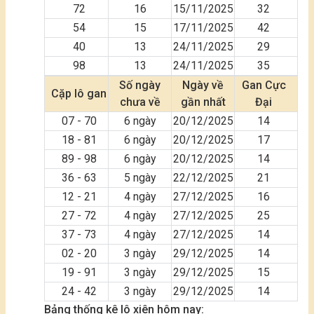
72
16
15/11/2025
32
54
15
17/11/2025
42
40
13
24/11/2025
29
98
13
24/11/2025
35
Số ngày
Ngày về
Gan Cực
Cặp lô gan
chưa về
gần nhất
Đại
07 - 70
6
ngày
20/12/2025
14
18 - 81
6
ngày
20/12/2025
17
89 - 98
6
ngày
20/12/2025
14
36 - 63
5
ngày
22/12/2025
21
12 - 21
4
ngày
27/12/2025
16
27 - 72
4
ngày
27/12/2025
25
37 - 73
4
ngày
27/12/2025
14
02 - 20
3
ngày
29/12/2025
14
19 - 91
3
ngày
29/12/2025
15
24 - 42
3
ngày
29/12/2025
14
Bảng thống kê lô xiên hôm nay: