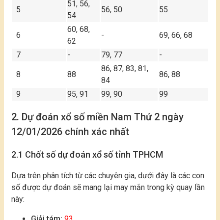
51, 56,
5
56, 50
55
54
60, 68,
6
-
69, 66, 68
62
7
-
79, 77
-
86, 87, 83, 81,
8
88
86,
88
84
9
95, 91
99, 90
99
2. Dự đoán xổ số miền Nam Thứ 2 ngày
12/01/2026 chính xác nhất
2.1 Chốt số dự đoán xổ số tỉnh TPHCM
Dựa trên phân tích từ các chuyên gia, dưới đây là các con
số được dự đoán sẽ mang lại may mắn trong kỳ quay lần
này:
Giải tám:
93