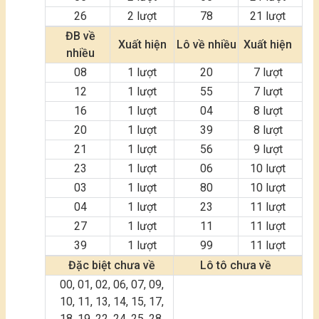
26
2 lượt
78
21 lượt
ĐB về
Xuất hiện
Lô về nhiều
Xuất hiện
nhiều
08
1 lượt
20
7 lượt
12
1 lượt
55
7 lượt
16
1 lượt
04
8 lượt
20
1 lượt
39
8 lượt
21
1 lượt
56
9 lượt
23
1 lượt
06
10 lượt
03
1 lượt
80
10 lượt
04
1 lượt
23
11 lượt
27
1 lượt
11
11 lượt
39
1 lượt
99
11 lượt
Đặc biệt chưa về
Lô tô chưa về
00, 01, 02, 06, 07, 09,
10, 11, 13, 14, 15, 17,
18, 19, 22, 24, 25, 28,