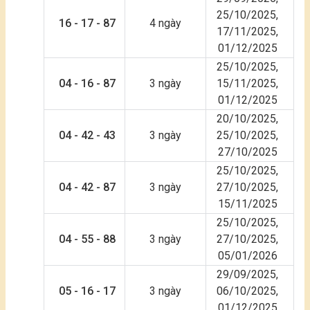
25/10/2025,
16 - 17 - 87
4 ngày
17/11/2025,
01/12/2025
25/10/2025,
04 - 16 - 87
3 ngày
15/11/2025,
01/12/2025
20/10/2025,
04 - 42 - 43
3 ngày
25/10/2025,
27/10/2025
25/10/2025,
04 - 42 - 87
3 ngày
27/10/2025,
15/11/2025
25/10/2025,
04 - 55 - 88
3 ngày
27/10/2025,
05/01/2026
29/09/2025,
05 - 16 - 17
3 ngày
06/10/2025,
01/12/2025