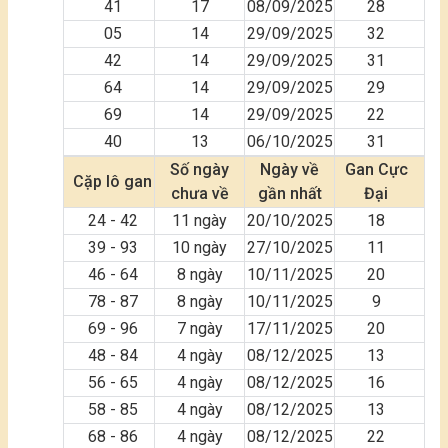
41
17
08/09/2025
28
05
14
29/09/2025
32
42
14
29/09/2025
31
64
14
29/09/2025
29
69
14
29/09/2025
22
40
13
06/10/2025
31
Số ngày
Ngày về
Gan Cực
Cặp lô gan
chưa về
gần nhất
Đại
24 - 42
11
ngày
20/10/2025
18
39 - 93
10
ngày
27/10/2025
11
46 - 64
8
ngày
10/11/2025
20
78 - 87
8
ngày
10/11/2025
9
69 - 96
7
ngày
17/11/2025
20
48 - 84
4
ngày
08/12/2025
13
56 - 65
4
ngày
08/12/2025
16
58 - 85
4
ngày
08/12/2025
13
68 - 86
4
ngày
08/12/2025
22