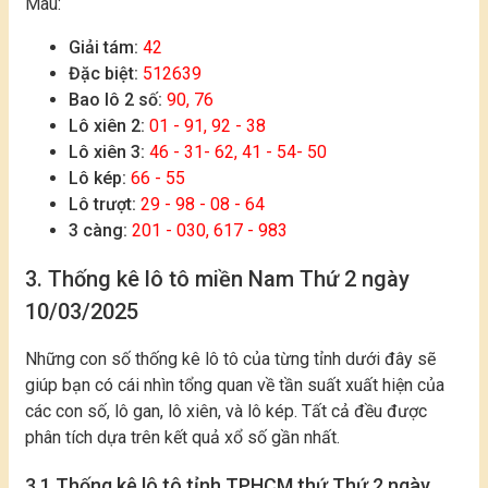
Mau:
Giải tám:
42
Đặc biệt:
512639
Bao lô 2 số:
90, 76
Lô xiên 2:
01 - 91, 92 - 38
Lô xiên 3:
46 - 31- 62, 41 - 54- 50
Lô kép:
66 - 55
Lô trượt:
29 - 98 - 08 - 64
3 càng:
201 - 030, 617 - 983
3. Thống kê lô tô miền Nam Thứ 2 ngày
10/03/2025
Những con số thống kê lô tô của từng tỉnh dưới đây sẽ
giúp bạn có cái nhìn tổng quan về tần suất xuất hiện của
các con số, lô gan, lô xiên, và lô kép. Tất cả đều được
phân tích dựa trên kết quả xổ số gần nhất.
3.1 Thống kê lô tô tỉnh TPHCM thứ Thứ 2 ngày