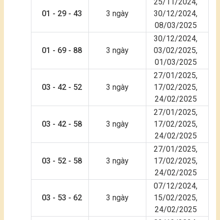
25/11/2024,
01 - 29 - 43
3 ngày
30/12/2024,
08/03/2025
30/12/2024,
01 - 69 - 88
3 ngày
03/02/2025,
01/03/2025
27/01/2025,
03 - 42 - 52
3 ngày
17/02/2025,
24/02/2025
27/01/2025,
03 - 42 - 58
3 ngày
17/02/2025,
24/02/2025
27/01/2025,
03 - 52 - 58
3 ngày
17/02/2025,
24/02/2025
07/12/2024,
03 - 53 - 62
3 ngày
15/02/2025,
24/02/2025