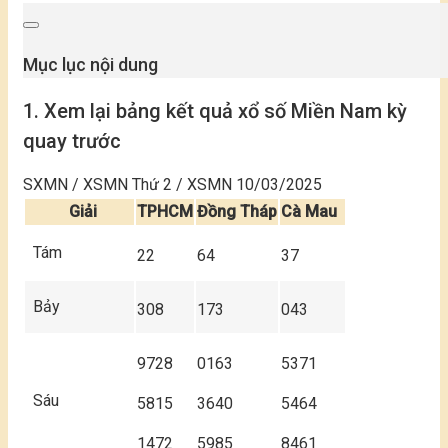
Mục lục nội dung
1. Xem lại bảng kết quả xổ số Miền Nam kỳ
quay trước
SXMN
/
XSMN Thứ 2
/
XSMN 10/03/2025
Giải
TPHCM
Đồng Tháp
Cà Mau
Tám
22
64
37
Bảy
308
173
043
9728
0163
5371
Sáu
5815
3640
5464
1472
5985
8461