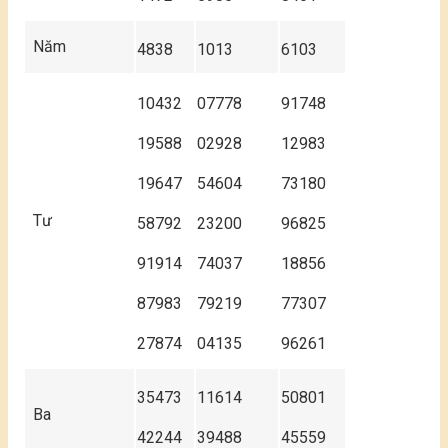
Năm
4838
1013
6103
10432
07778
91748
19588
02928
12983
19647
54604
73180
Tư
58792
23200
96825
91914
74037
18856
87983
79219
77307
27874
04135
96261
35473
11614
50801
Ba
42244
39488
45559