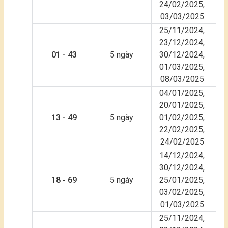
24/02/2025,
03/03/2025
25/11/2024,
23/12/2024,
01 - 43
5 ngày
30/12/2024,
01/03/2025,
08/03/2025
04/01/2025,
20/01/2025,
13 - 49
5 ngày
01/02/2025,
22/02/2025,
24/02/2025
14/12/2024,
30/12/2024,
18 - 69
5 ngày
25/01/2025,
03/02/2025,
01/03/2025
25/11/2024,