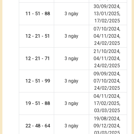
30/09/2024,
11 - 51 - 88
3 ngày
13/01/2025,
17/02/2025
07/10/2024,
12 - 21 - 51
3 ngày
04/11/2024,
24/02/2025
21/10/2024,
12 - 21 - 71
3 ngày
04/11/2024,
24/02/2025
09/09/2024,
12 - 51 - 99
3 ngày
07/10/2024,
24/02/2025
04/11/2024,
19 - 51 - 88
3 ngày
17/02/2025,
03/03/2025
19/08/2024,
22 - 48 - 64
3 ngày
09/12/2024,
03/03/2025