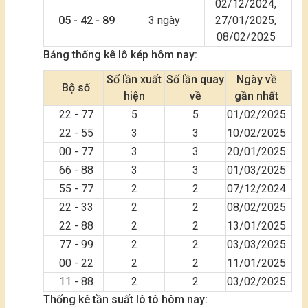
02/12/2024,
05 - 42 - 89
3 ngày
27/01/2025,
08/02/2025
Bảng thống kê lô kép hôm nay:
Số lần xuất
Số lần quay
Ngày về
Bộ số
hiện
về
gần nhất
22 - 77
5
5
01/02/2025
22 - 55
3
3
10/02/2025
00 - 77
3
3
20/01/2025
66 - 88
3
3
01/03/2025
55 - 77
2
2
07/12/2024
22 - 33
2
2
08/02/2025
22 - 88
2
2
13/01/2025
77 - 99
2
2
03/03/2025
00 - 22
2
2
11/01/2025
11 - 88
2
2
03/02/2025
Thống kê tần suất lô tô hôm nay: