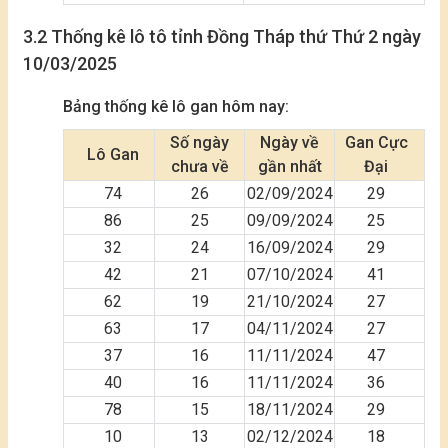
3.2 Thống kê lô tô tỉnh Đồng Tháp thứ Thứ 2 ngày
10/03/2025
Bảng thống kê lô gan hôm nay:
Số ngày
Ngày về
Gan Cực
Lô Gan
chưa về
gần nhất
Đại
74
26
02/09/2024
29
86
25
09/09/2024
25
32
24
16/09/2024
29
42
21
07/10/2024
41
62
19
21/10/2024
27
63
17
04/11/2024
27
37
16
11/11/2024
47
40
16
11/11/2024
36
78
15
18/11/2024
29
10
13
02/12/2024
18