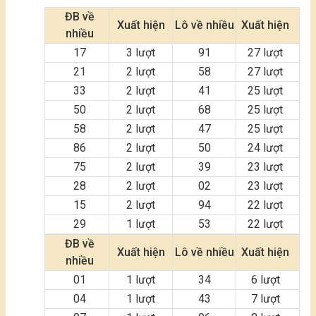
ĐB về
Xuất hiện
Lô về nhiều
Xuất hiện
nhiều
17
3 lượt
91
27 lượt
21
2 lượt
58
27 lượt
33
2 lượt
41
25 lượt
50
2 lượt
68
25 lượt
58
2 lượt
47
25 lượt
86
2 lượt
50
24 lượt
75
2 lượt
39
23 lượt
28
2 lượt
02
23 lượt
15
2 lượt
94
22 lượt
29
1 lượt
53
22 lượt
ĐB về
Xuất hiện
Lô về nhiều
Xuất hiện
nhiều
01
1 lượt
34
6 lượt
04
1 lượt
43
7 lượt