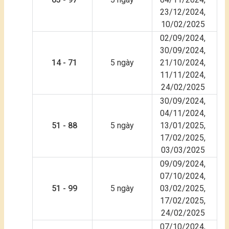
23/12/2024,
10/02/2025
02/09/2024,
30/09/2024,
14 - 71
5 ngày
21/10/2024,
11/11/2024,
24/02/2025
30/09/2024,
04/11/2024,
51 - 88
5 ngày
13/01/2025,
17/02/2025,
03/03/2025
09/09/2024,
07/10/2024,
51 - 99
5 ngày
03/02/2025,
17/02/2025,
24/02/2025
07/10/2024,