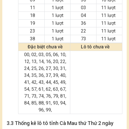
11
1 lượt
03
11 lượt
18
1 lượt
04
11 lượt
19
1 lượt
36
11 lượt
23
1 lượt
22
11 lượt
38
1 lượt
73
11 lượt
Đặc biệt chưa về
Lô tô chưa về
00, 02, 03, 05, 06, 10,
12, 13, 14, 16, 20, 22,
24, 25, 26, 27, 30, 31,
34, 35, 36, 37, 39, 40,
41, 42, 43, 44, 45, 49,
54, 57, 61, 62, 63, 67,
71, 73, 74, 76, 79, 81,
84, 85, 88, 91, 93, 94,
96, 99,
3.3 Thống kê lô tô tỉnh Cà Mau thứ Thứ 2 ngày