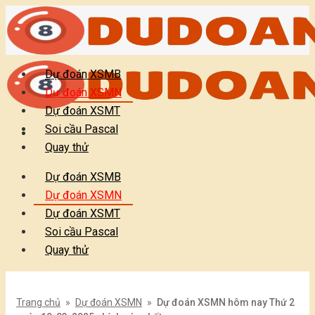
Bỏ
qua
nội
dung
Dự đoán XSMB
Dự đoán XSMN
Dự đoán XSMT
Soi cầu Pascal
Quay thử
Dự đoán XSMB
Dự đoán XSMN
Dự đoán XSMT
Soi cầu Pascal
Quay thử
Trang chủ
»
Dự đoán XSMN
»
Dự đoán XSMN hôm nay Thứ 2