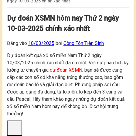
ngày 10-03-2025 chính xác nhất
Dự đoán XSMN hôm nay Thứ 2 ngày
10-03-2025 chính xác nhất
Đăng vào
10/03/2025
bởi
Công Tôn Tiên Sinh
Dự đoán kết quả xổ số miền Nam Thứ 2
ngày
10/03/2025
chính xác nhất đã có mặt. Với sự phân tích kỹ
lưỡng từ chuyên gia
dự đoán XSMN
, bạn sẽ được cung
cấp các con số có khả năng trúng thưởng cao, bao gồm
dự đoán bao lô và giải đặc biệt. Phương pháp soi cầu
được áp dụng đa dạng, từ lô xiên, lô kép đến 3 càng và
cầu Pascal. Hãy tham khảo ngay những dự đoán kết quả
xổ số miền Nam hôm nay để không bỏ lỡ cơ hội trúng
thưởng!