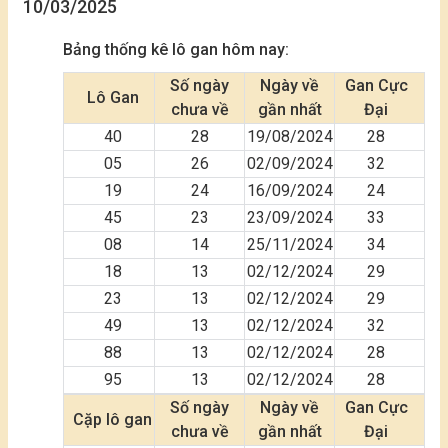
10/03/2025
Bảng thống kê lô gan hôm nay:
Số ngày
Ngày về
Gan Cực
Lô Gan
chưa về
gần nhất
Đại
40
28
19/08/2024
28
05
26
02/09/2024
32
19
24
16/09/2024
24
45
23
23/09/2024
33
08
14
25/11/2024
34
18
13
02/12/2024
29
23
13
02/12/2024
29
49
13
02/12/2024
32
88
13
02/12/2024
28
95
13
02/12/2024
28
Số ngày
Ngày về
Gan Cực
Cặp lô gan
chưa về
gần nhất
Đại