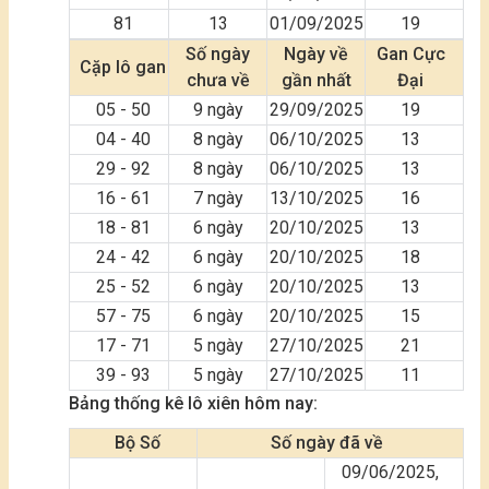
81
13
01/09/2025
19
Số ngày
Ngày về
Gan Cực
Cặp lô gan
chưa về
gần nhất
Đại
05 - 50
9
ngày
29/09/2025
19
04 - 40
8
ngày
06/10/2025
13
29 - 92
8
ngày
06/10/2025
13
16 - 61
7
ngày
13/10/2025
16
18 - 81
6
ngày
20/10/2025
13
24 - 42
6
ngày
20/10/2025
18
25 - 52
6
ngày
20/10/2025
13
57 - 75
6
ngày
20/10/2025
15
17 - 71
5
ngày
27/10/2025
21
39 - 93
5
ngày
27/10/2025
11
Bảng thống kê lô xiên hôm nay:
Bộ Số
Số ngày đã về
09/06/2025,