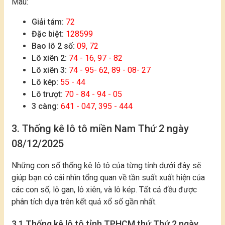
Mau:
Giải tám:
72
Đặc biệt:
128599
Bao lô 2 số:
09, 72
Lô xiên 2:
74 - 16, 97 - 82
Lô xiên 3:
74 - 95- 62, 89 - 08- 27
Lô kép:
55 - 44
Lô trượt:
70 - 84 - 94 - 05
3 càng:
641 - 047, 395 - 444
3. Thống kê lô tô miền Nam Thứ 2 ngày
08/12/2025
Những con số thống kê lô tô của từng tỉnh dưới đây sẽ
giúp bạn có cái nhìn tổng quan về tần suất xuất hiện của
các con số, lô gan, lô xiên, và lô kép. Tất cả đều được
phân tích dựa trên kết quả xổ số gần nhất.
3.1 Thống kê lô tô tỉnh TPHCM thứ Thứ 2 ngày