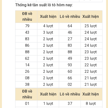
Thống kê tần suất lô tô hôm nay:
ĐB về
Xuất hiện
Lô về nhiều
Xuất hiện
nhiều
79
4 lượt
64
25 lượt
43
3 lượt
46
24 lượt
83
2 lượt
27
24 lượt
86
2 lượt
83
24 lượt
88
2 lượt
88
23 lượt
62
2 lượt
49
23 lượt
14
2 lượt
93
22 lượt
26
2 lượt
60
22 lượt
08
2 lượt
66
21 lượt
38
2 lượt
02
21 lượt
ĐB về
Xuất hiện
Lô về nhiều
Xuất hiện
nhiều
01
1 lượt
37
8 lượt