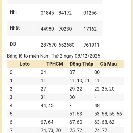
Nhì
01845
84172
01256
Nhất
44980
70230
17162
ĐB
287570
652680
761911
Bảng lô tô miền Nam Thứ 2 ngày 08/12/2025
Loto
TPHCM
Đồng Tháp
Cà Mau
0
04
07
00
1
11
11, 10, 11
11
2
27
29, 22
22, 25, 20
3
31
30
-
4
44, 45
-
48
5
-
51, 53
53, 58, 55, 56
6
67, 64
67, 60
63, 68, 62
7
74, 73,
70
75, 72
74, 77