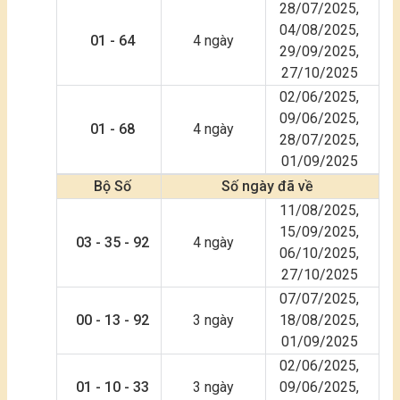
28/07/2025,
04/08/2025,
01 - 64
4 ngày
29/09/2025,
27/10/2025
02/06/2025,
09/06/2025,
01 - 68
4 ngày
28/07/2025,
01/09/2025
Bộ Số
Số ngày đã về
11/08/2025,
15/09/2025,
03 - 35 - 92
4 ngày
06/10/2025,
27/10/2025
07/07/2025,
00 - 13 - 92
3 ngày
18/08/2025,
01/09/2025
02/06/2025,
01 - 10 - 33
3 ngày
09/06/2025,