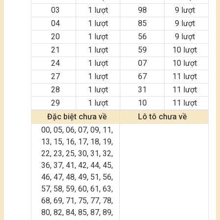
03
1 lượt
98
9 lượt
04
1 lượt
85
9 lượt
20
1 lượt
56
9 lượt
21
1 lượt
59
10 lượt
24
1 lượt
07
10 lượt
27
1 lượt
67
11 lượt
28
1 lượt
31
11 lượt
29
1 lượt
10
11 lượt
Đặc biệt chưa về
Lô tô chưa về
00, 05, 06, 07, 09, 11,
13, 15, 16, 17, 18, 19,
22, 23, 25, 30, 31, 32,
36, 37, 41, 42, 44, 45,
46, 47, 48, 49, 51, 56,
57, 58, 59, 60, 61, 63,
68, 69, 71, 75, 77, 78,
80, 82, 84, 85, 87, 89,