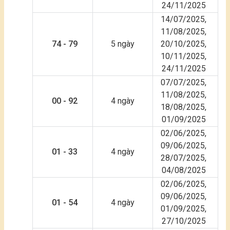
24/11/2025
14/07/2025,
11/08/2025,
74 - 79
5 ngày
20/10/2025,
10/11/2025,
24/11/2025
07/07/2025,
11/08/2025,
00 - 92
4 ngày
18/08/2025,
01/09/2025
02/06/2025,
09/06/2025,
01 - 33
4 ngày
28/07/2025,
04/08/2025
02/06/2025,
09/06/2025,
01 - 54
4 ngày
01/09/2025,
27/10/2025