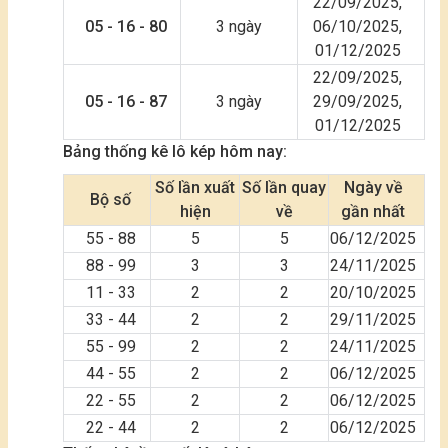
22/09/2025,
05 - 16 - 80
3 ngày
06/10/2025,
01/12/2025
22/09/2025,
05 - 16 - 87
3 ngày
29/09/2025,
01/12/2025
Bảng thống kê lô kép hôm nay:
Số lần xuất
Số lần quay
Ngày về
Bộ số
hiện
về
gần nhất
55 - 88
5
5
06/12/2025
88 - 99
3
3
24/11/2025
11 - 33
2
2
20/10/2025
33 - 44
2
2
29/11/2025
55 - 99
2
2
24/11/2025
44 - 55
2
2
06/12/2025
22 - 55
2
2
06/12/2025
22 - 44
2
2
06/12/2025