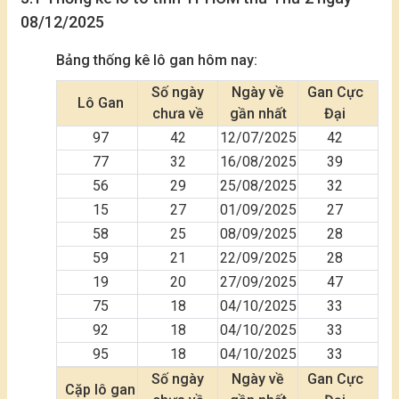
08/12/2025
Bảng thống kê lô gan hôm nay:
Số ngày
Ngày về
Gan Cực
Lô Gan
chưa về
gần nhất
Đại
97
42
12/07/2025
42
77
32
16/08/2025
39
56
29
25/08/2025
32
15
27
01/09/2025
27
58
25
08/09/2025
28
59
21
22/09/2025
28
19
20
27/09/2025
47
75
18
04/10/2025
33
92
18
04/10/2025
33
95
18
04/10/2025
33
Số ngày
Ngày về
Gan Cực
Cặp lô gan