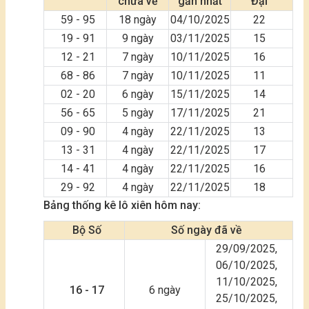
chưa về
gần nhất
Đại
59 - 95
18
ngày
04/10/2025
22
19 - 91
9
ngày
03/11/2025
15
12 - 21
7
ngày
10/11/2025
16
68 - 86
7
ngày
10/11/2025
11
02 - 20
6
ngày
15/11/2025
14
56 - 65
5
ngày
17/11/2025
21
09 - 90
4
ngày
22/11/2025
13
13 - 31
4
ngày
22/11/2025
17
14 - 41
4
ngày
22/11/2025
16
29 - 92
4
ngày
22/11/2025
18
Bảng thống kê lô xiên hôm nay:
Bộ Số
Số ngày đã về
29/09/2025,
06/10/2025,
11/10/2025,
16 - 17
6 ngày
25/10/2025,