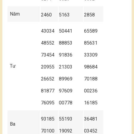
Năm
2460
5163
2858
43034
50441
65589
48552
88853
85631
73454
91836
33309
Tư
20955
21303
98684
26652
89969
70188
81877
97609
00236
76095
00778
16185
93185
55193
36481
Ba
70100
19092
03452