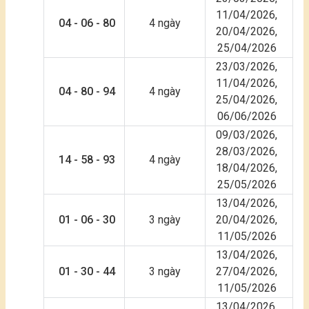
11/04/2026,
04 - 06 - 80
4 ngày
20/04/2026,
25/04/2026
23/03/2026,
11/04/2026,
04 - 80 - 94
4 ngày
25/04/2026,
06/06/2026
09/03/2026,
28/03/2026,
14 - 58 - 93
4 ngày
18/04/2026,
25/05/2026
13/04/2026,
01 - 06 - 30
3 ngày
20/04/2026,
11/05/2026
13/04/2026,
01 - 30 - 44
3 ngày
27/04/2026,
11/05/2026
13/04/2026,