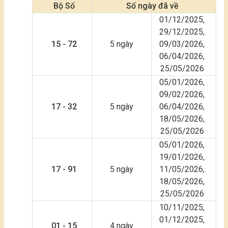
Bộ Số
Số ngày đã về
01/12/2025,
29/12/2025,
15 - 72
5 ngày
09/03/2026,
06/04/2026,
25/05/2026
05/01/2026,
09/02/2026,
17 - 32
5 ngày
06/04/2026,
18/05/2026,
25/05/2026
05/01/2026,
19/01/2026,
17 - 91
5 ngày
11/05/2026,
18/05/2026,
25/05/2026
10/11/2025,
01/12/2025,
01 - 15
4 ngày