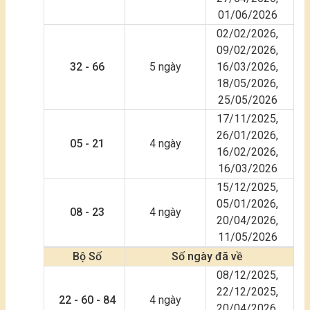
01/06/2026
02/02/2026,
09/02/2026,
32 - 66
5 ngày
16/03/2026,
18/05/2026,
25/05/2026
17/11/2025,
26/01/2026,
05 - 21
4 ngày
16/02/2026,
16/03/2026
15/12/2025,
05/01/2026,
08 - 23
4 ngày
20/04/2026,
11/05/2026
Bộ Số
Số ngày đã về
08/12/2025,
22/12/2025,
22 - 60 - 84
4 ngày
20/04/2026,