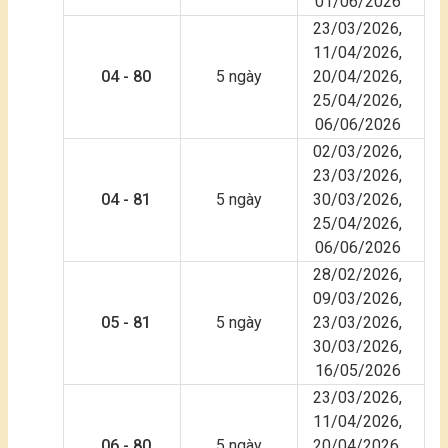
01/06/2026
23/03/2026,
11/04/2026,
04 - 80
5 ngày
20/04/2026,
25/04/2026,
06/06/2026
02/03/2026,
23/03/2026,
04 - 81
5 ngày
30/03/2026,
25/04/2026,
06/06/2026
28/02/2026,
09/03/2026,
05 - 81
5 ngày
23/03/2026,
30/03/2026,
16/05/2026
23/03/2026,
11/04/2026,
06 - 80
5 ngày
20/04/2026,