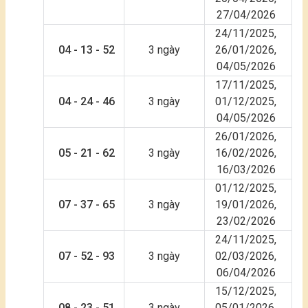
27/04/2026
24/11/2025,
04 - 13 - 52
3 ngày
26/01/2026,
04/05/2026
17/11/2025,
04 - 24 - 46
3 ngày
01/12/2025,
04/05/2026
26/01/2026,
05 - 21 - 62
3 ngày
16/02/2026,
16/03/2026
01/12/2025,
07 - 37 - 65
3 ngày
19/01/2026,
23/02/2026
24/11/2025,
07 - 52 - 93
3 ngày
02/03/2026,
06/04/2026
15/12/2025,
08 - 23 - 51
3 ngày
05/01/2026,