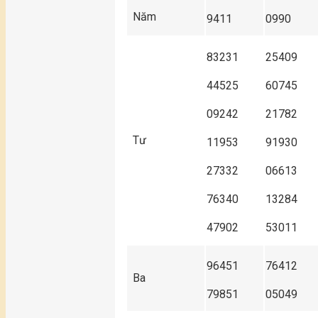
Năm
9411
0990
83231
25409
44525
60745
09242
21782
Tư
11953
91930
27332
06613
76340
13284
47902
53011
96451
76412
Ba
79851
05049