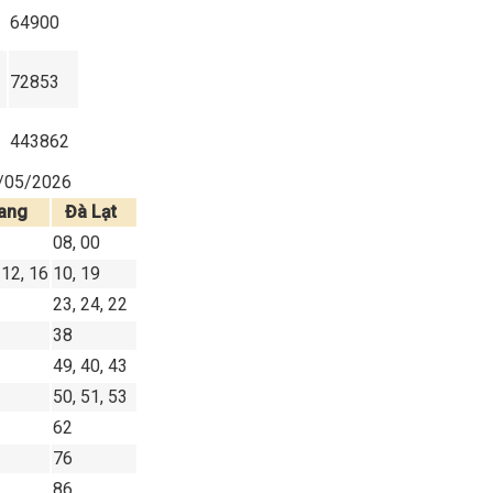
64900
72853
443862
7/05/2026
iang
Đà Lạt
08, 00
 12, 16
10, 19
23, 24, 22
38
49, 40, 43
50, 51, 53
62
76
86