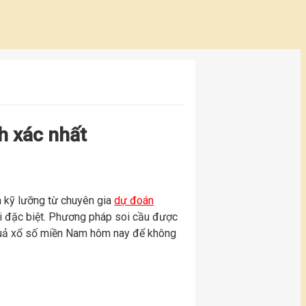
h xác nhất
h kỹ lưỡng từ chuyên gia
dự đoán
i đặc biệt. Phương pháp soi cầu được
 quả xổ số miền Nam hôm nay để không