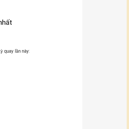
nhất
ỳ quay lần này: