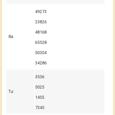
49273
23826
48168
Ba
65528
50304
34286
3536
5025
Tư
1455
7345