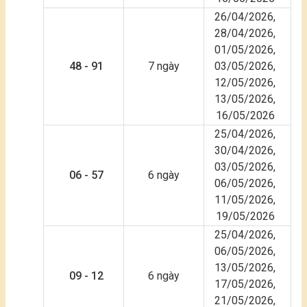
26/04/2026,
28/04/2026,
01/05/2026,
48 - 91
7 ngày
03/05/2026,
12/05/2026,
13/05/2026,
16/05/2026
25/04/2026,
30/04/2026,
03/05/2026,
06 - 57
6 ngày
06/05/2026,
11/05/2026,
19/05/2026
25/04/2026,
06/05/2026,
13/05/2026,
09 - 12
6 ngày
17/05/2026,
21/05/2026,