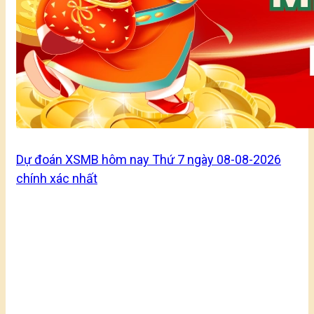
Dự đoán XSMB hôm nay Thứ 7 ngày 08-08-2026
chính xác nhất