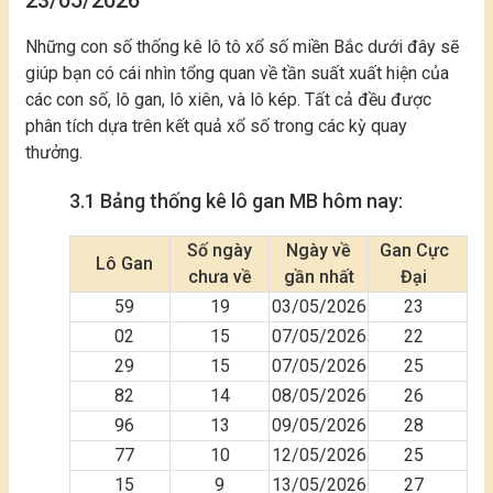
Những con số thống kê lô tô xổ số miền Bắc dưới đây sẽ
giúp bạn có cái nhìn tổng quan về tần suất xuất hiện của
các con số, lô gan, lô xiên, và lô kép. Tất cả đều được
phân tích dựa trên kết quả xổ số trong các kỳ quay
thưởng.
3.1 Bảng thống kê lô gan MB hôm nay:
Số ngày
Ngày về
Gan Cực
Lô Gan
chưa về
gần nhất
Đại
59
19
03/05/2026
23
02
15
07/05/2026
22
29
15
07/05/2026
25
82
14
08/05/2026
26
96
13
09/05/2026
28
77
10
12/05/2026
25
15
9
13/05/2026
27