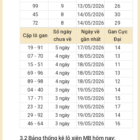
99
9
13/05/2026
26
45
8
14/05/2026
30
72
8
14/05/2026
29
Số ngày
Ngày về
Gan Cực
Cặp lô gan
chưa về
gần nhất
Đại
19 - 91
5
ngày
17/05/2026
14
07 - 70
4
ngày
18/05/2026
13
15 - 51
4
ngày
18/05/2026
11
69 - 96
4
ngày
18/05/2026
13
89 - 98
4
ngày
18/05/2026
12
04 - 40
3
ngày
19/05/2026
14
17 - 71
3
ngày
19/05/2026
15
23 - 32
3
ngày
19/05/2026
17
29 - 92
3
ngày
19/05/2026
14
46 - 64
3
ngày
19/05/2026
16
3.2 Bảng thống kê lô xiên MB hôm nay: