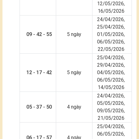
12/05/2026,
16/05/2026
24/04/2026,
25/04/2026,
09 - 42 - 55
5 ngày
01/05/2026,
06/05/2026,
22/05/2026
25/04/2026,
29/04/2026,
12 - 17 - 42
5 ngày
04/05/2026,
06/05/2026,
14/05/2026
24/04/2026,
05/05/2026,
05 - 37 - 50
4 ngày
09/05/2026,
21/05/2026
25/04/2026,
06/05/2026,
06 - 17 - 57
4 ngày