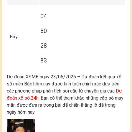
04
80
Bảy
28
83
Dự đoán XSMB ngày 23/05/2026
– Dự đoán kết quả xổ
số miền Bắc hôm nay được tính toán chính xác dựa trên
các phương pháp phân tích soi cầu từ chuyên gia của
Dự
đoán xổ số 24h
. Bạn có thể tham khảo những cặp số may
mắn được đưa ra trong bài để chiến thắng lô đề trong
ngày hôm nay.