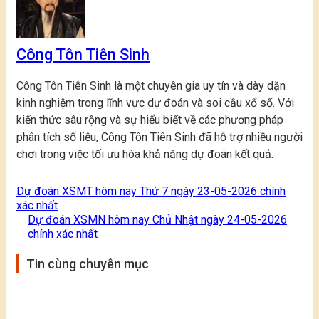
Công Tôn Tiên Sinh
Công Tôn Tiên Sinh là một chuyên gia uy tín và dày dặn
kinh nghiệm trong lĩnh vực dự đoán và soi cầu xổ số. Với
kiến thức sâu rộng và sự hiểu biết về các phương pháp
phân tích số liệu, Công Tôn Tiên Sinh đã hỗ trợ nhiều người
chơi trong việc tối ưu hóa khả năng dự đoán kết quả.
Dự đoán XSMT hôm nay Thứ 7 ngày 23-05-2026 chính
xác nhất
Dự đoán XSMN hôm nay Chủ Nhật ngày 24-05-2026
chính xác nhất
Tin cùng chuyên mục