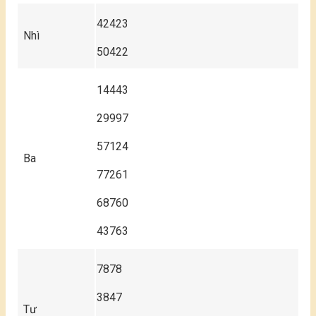
42423
Nhì
50422
14443
29997
57124
Ba
77261
68760
43763
7878
3847
Tư