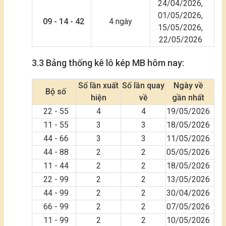
24/04/2026,
01/05/2026,
09 - 14 - 42
4 ngày
15/05/2026,
22/05/2026
3.3 Bảng thống kê lô kép MB hôm nay:
Số lần xuất
Số lần quay
Ngày về
Bộ số
hiện
về
gần nhất
22 - 55
4
4
19/05/2026
11 - 55
3
3
18/05/2026
44 - 66
3
3
11/05/2026
44 - 88
2
2
05/05/2026
11 - 44
2
2
18/05/2026
22 - 99
2
2
13/05/2026
44 - 99
2
2
30/04/2026
66 - 99
2
2
07/05/2026
11 - 99
2
2
10/05/2026