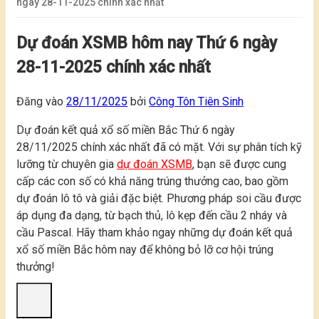
ngày 28-11-2025 chính xác nhất
Dự đoán XSMB hôm nay Thứ 6 ngày
28-11-2025 chính xác nhất
Đăng vào
28/11/2025
bởi
Công Tôn Tiên Sinh
Dự đoán kết quả xổ số miền Bắc Thứ 6
ngày
28/11/2025
chính xác nhất đã có mặt. Với sự phân tích kỹ
lưỡng từ chuyên gia
dự đoán XSMB
, bạn sẽ được cung
cấp các con số có khả năng trúng thưởng cao, bao gồm
dự đoán lô tô và giải đặc biệt. Phương pháp soi cầu được
áp dụng đa dạng, từ bạch thủ, lô kẹp đến cầu 2 nháy và
cầu Pascal. Hãy tham khảo ngay những dự đoán kết quả
xổ số miền Bắc hôm nay để không bỏ lỡ cơ hội trúng
thưởng!