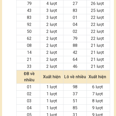
79
4 lượt
27
26 lượt
43
3 lượt
83
25 lượt
83
3 lượt
01
22 lượt
92
2 lượt
04
22 lượt
50
2 lượt
02
22 lượt
62
2 lượt
79
22 lượt
08
2 lượt
88
21 lượt
14
2 lượt
42
21 lượt
21
2 lượt
64
21 lượt
33
2 lượt
46
21 lượt
ĐB về
Xuất hiện
Lô về nhiều
Xuất hiện
nhiều
01
1 lượt
98
6 lượt
02
1 lượt
37
7 lượt
03
1 lượt
51
8 lượt
04
1 lượt
85
9 lượt
05
1 lượt
31
9 lượt