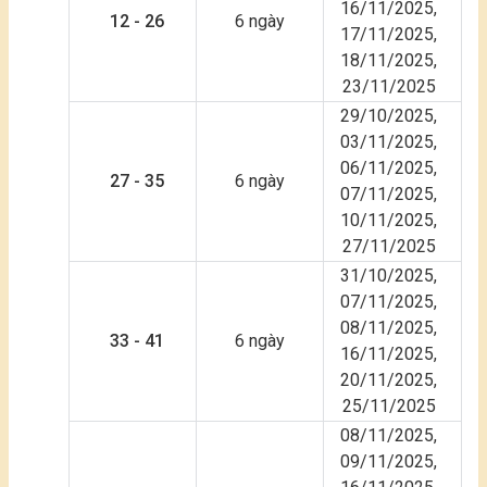
16/11/2025,
12 - 26
6 ngày
17/11/2025,
18/11/2025,
23/11/2025
29/10/2025,
03/11/2025,
06/11/2025,
27 - 35
6 ngày
07/11/2025,
10/11/2025,
27/11/2025
31/10/2025,
07/11/2025,
08/11/2025,
33 - 41
6 ngày
16/11/2025,
20/11/2025,
25/11/2025
08/11/2025,
09/11/2025,