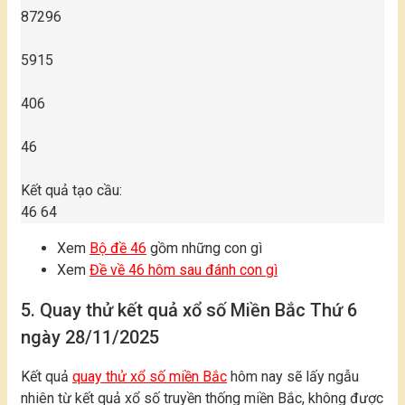
8
7
2
9
6
5
9
1
5
4
0
6
4
6
Kết quả tạo cầu:
46
64
Xem
Bộ đề 46
gồm những con gì
Xem
Đề về 46 hôm sau đánh con gì
5. Quay thử kết quả xổ số Miền Bắc Thứ 6
ngày 28/11/2025
Kết quả
quay thử xổ số miền Bắc
hôm nay sẽ lấy ngẫu
nhiên từ kết quả xổ số truyền thống miền Bắc, không được