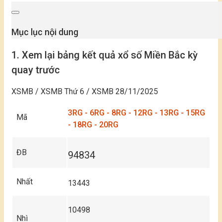
Mục lục nội dung
1. Xem lại bảng kết quả xổ số Miền Bắc kỳ
quay trước
XSMB
/
XSMB Thứ 6
/
XSMB 28/11/2025
3RG
-
6RG
-
8RG
-
12RG
-
13RG
-
15RG
Mã
-
18RG
-
20RG
ĐB
94834
Nhất
13443
10498
Nhì