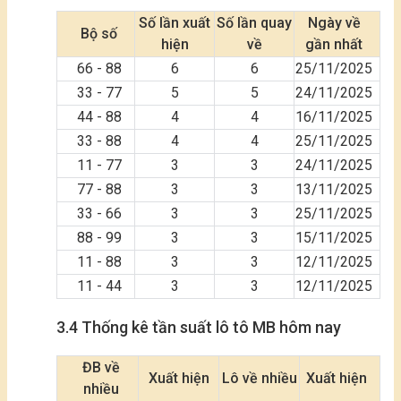
Số lần xuất
Số lần quay
Ngày về
Bộ số
hiện
về
gần nhất
66 - 88
6
6
25/11/2025
33 - 77
5
5
24/11/2025
44 - 88
4
4
16/11/2025
33 - 88
4
4
25/11/2025
11 - 77
3
3
24/11/2025
77 - 88
3
3
13/11/2025
33 - 66
3
3
25/11/2025
88 - 99
3
3
15/11/2025
11 - 88
3
3
12/11/2025
11 - 44
3
3
12/11/2025
3.4 Thống kê tần suất lô tô MB hôm nay
ĐB về
Xuất hiện
Lô về nhiều
Xuất hiện
nhiều