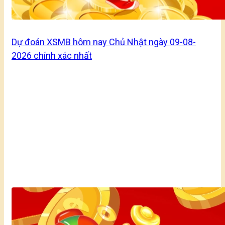
Dự đoán XSMB hôm nay Chủ Nhật ngày 09-08-
2026 chính xác nhất