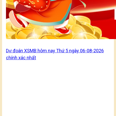
Dự đoán XSMB hôm nay Thứ 5 ngày 06-08-2026
chính xác nhất