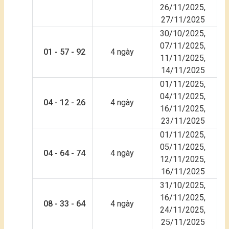
26/11/2025,
27/11/2025
30/10/2025,
07/11/2025,
01 - 57 - 92
4 ngày
11/11/2025,
14/11/2025
01/11/2025,
04/11/2025,
04 - 12 - 26
4 ngày
16/11/2025,
23/11/2025
01/11/2025,
05/11/2025,
04 - 64 - 74
4 ngày
12/11/2025,
16/11/2025
31/10/2025,
16/11/2025,
08 - 33 - 64
4 ngày
24/11/2025,
25/11/2025