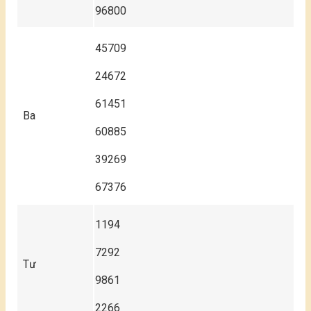
96800
45709
24672
61451
Ba
60885
39269
67376
1194
7292
Tư
9861
2266