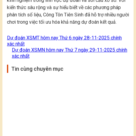
kinh nghiệm trong lĩnh vực dự đoán và soi cầu xổ số. Với
kiến thức sâu rộng và sự hiểu biết về các phương pháp
phân tích số liệu, Công Tôn Tiên Sinh đã hỗ trợ nhiều người
chơi trong việc tối ưu hóa khả năng dự đoán kết quả.
Dự đoán XSMT hôm nay Thứ 6 ngày 28-11-2025 chính
xác nhất
Dự đoán XSMN hôm nay Thứ 7 ngày 29-11-2025 chính
xác nhất
Tin cùng chuyên mục