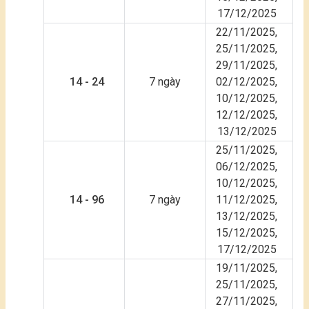
17/12/2025
22/11/2025,
25/11/2025,
29/11/2025,
14 - 24
7 ngày
02/12/2025,
10/12/2025,
12/12/2025,
13/12/2025
25/11/2025,
06/12/2025,
10/12/2025,
14 - 96
7 ngày
11/12/2025,
13/12/2025,
15/12/2025,
17/12/2025
19/11/2025,
25/11/2025,
27/11/2025,