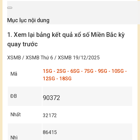
Mục lục nội dung
1. Xem lại bảng kết quả xổ số Miền Bắc kỳ
quay trước
XSMB
/
XSMB Thứ 6
/
XSMB 19/12/2025
1SG
-
2SG
-
6SG
-
7SG
-
9SG
-
10SG
-
Mã
12SG
-
18SG
ĐB
90372
Nhất
32172
86415
Nhì