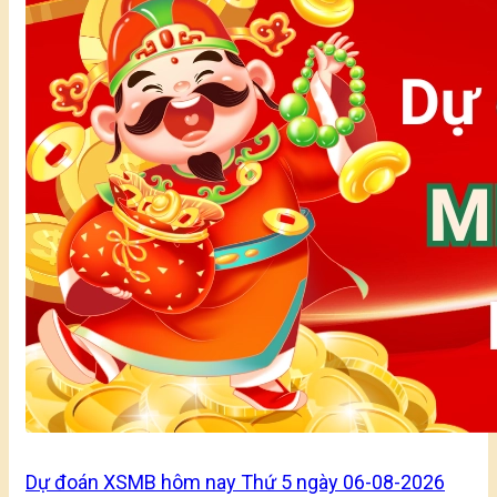
Dự đoán XSMB hôm nay Thứ 5 ngày 06-08-2026