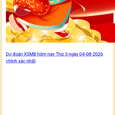
Dự đoán XSMB hôm nay Thứ 3 ngày 04-08-2026
chính xác nhất