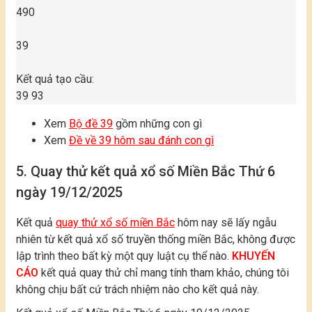
4
9
0
3
9
Kết quả tạo cầu:
39
93
Xem
Bộ đề 39
gồm những con gì
Xem
Đề về 39 hôm sau đánh con gì
5. Quay thử kết quả xổ số Miền Bắc Thứ 6
ngày 19/12/2025
Kết quả
quay thử xổ số miền Bắc
hôm nay sẽ lấy ngẫu
nhiên từ kết quả xổ số truyền thống miền Bắc, không được
lập trình theo bất kỳ một quy luật cụ thể nào.
KHUYẾN
CÁO
kết quả quay thử chỉ mang tính tham khảo, chúng tôi
không chịu bất cứ trách nhiệm nào cho kết quả này.