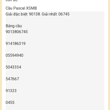
Cầu Pascal XSMB
Giải đặc biệt:
90138
. Giải nhất:
06745
Bảng cầu:
9
0
1
3
8
0
6
7
4
5
9
1
4
1
8
6
3
1
9
0
5
5
9
4
9
4
0
5
0
4
3
3
3
4
5
4
7
6
6
7
9
1
3
2
3
0
4
5
5