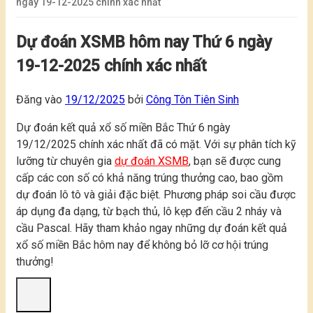
ngày 19-12-2025 chính xác nhất
Dự đoán XSMB hôm nay Thứ 6 ngày
19-12-2025 chính xác nhất
Đăng vào
19/12/2025
bởi
Công Tôn Tiên Sinh
Dự đoán kết quả xổ số miền Bắc Thứ 6
ngày
19/12/2025
chính xác nhất đã có mặt. Với sự phân tích kỹ
lưỡng từ chuyên gia
dự đoán XSMB
, bạn sẽ được cung
cấp các con số có khả năng trúng thưởng cao, bao gồm
dự đoán lô tô và giải đặc biệt. Phương pháp soi cầu được
áp dụng đa dạng, từ bạch thủ, lô kẹp đến cầu 2 nháy và
cầu Pascal. Hãy tham khảo ngay những dự đoán kết quả
xổ số miền Bắc hôm nay để không bỏ lỡ cơ hội trúng
thưởng!