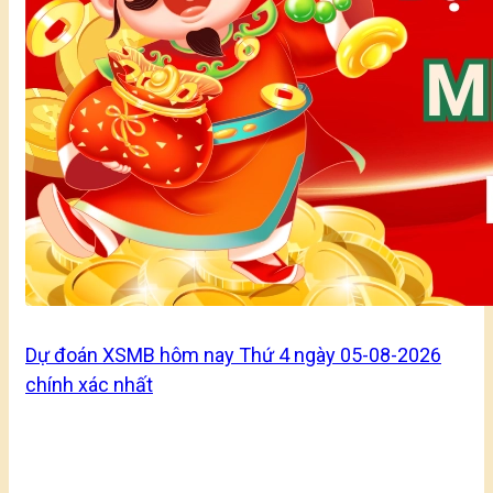
Dự đoán XSMB hôm nay Thứ 4 ngày 05-08-2026
chính xác nhất