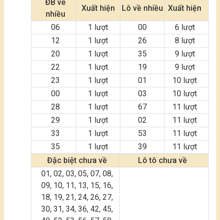
ĐB về
Xuất hiện
Lô về nhiều
Xuất hiện
nhiều
06
1 lượt
00
6 lượt
12
1 lượt
26
8 lượt
20
1 lượt
35
9 lượt
22
1 lượt
19
9 lượt
23
1 lượt
01
10 lượt
00
1 lượt
03
10 lượt
28
1 lượt
67
11 lượt
29
1 lượt
02
11 lượt
33
1 lượt
53
11 lượt
35
1 lượt
39
11 lượt
Đặc biệt chưa về
Lô tô chưa về
01, 02, 03, 05, 07, 08,
09, 10, 11, 13, 15, 16,
18, 19, 21, 24, 26, 27,
30, 31, 34, 36, 42, 45,