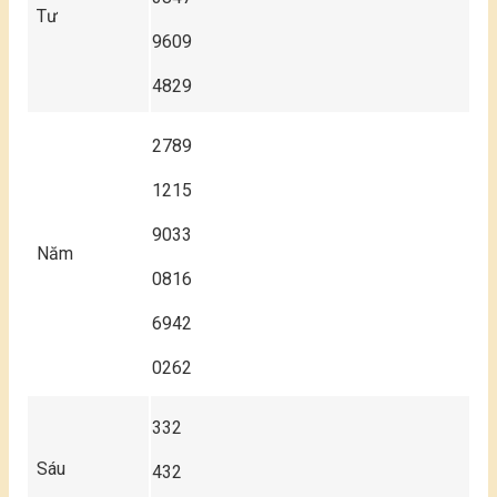
Tư
9609
4829
2789
1215
9033
Năm
0816
6942
0262
332
Sáu
432