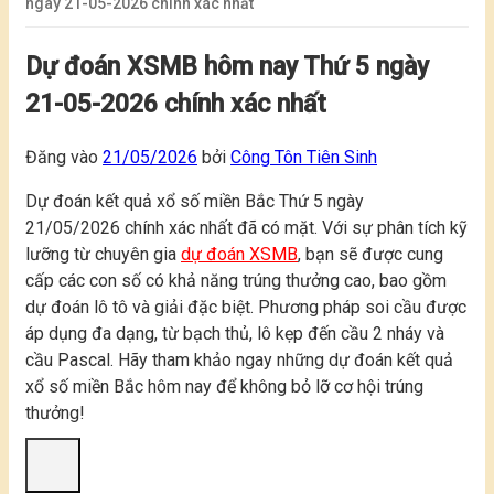
ngày 21-05-2026 chính xác nhất
Dự đoán XSMB hôm nay Thứ 5 ngày
21-05-2026 chính xác nhất
Đăng vào
21/05/2026
bởi
Công Tôn Tiên Sinh
Dự đoán kết quả xổ số miền Bắc Thứ 5
ngày
21/05/2026
chính xác nhất đã có mặt. Với sự phân tích kỹ
lưỡng từ chuyên gia
dự đoán XSMB
, bạn sẽ được cung
cấp các con số có khả năng trúng thưởng cao, bao gồm
dự đoán lô tô và giải đặc biệt. Phương pháp soi cầu được
áp dụng đa dạng, từ bạch thủ, lô kẹp đến cầu 2 nháy và
cầu Pascal. Hãy tham khảo ngay những dự đoán kết quả
xổ số miền Bắc hôm nay để không bỏ lỡ cơ hội trúng
thưởng!