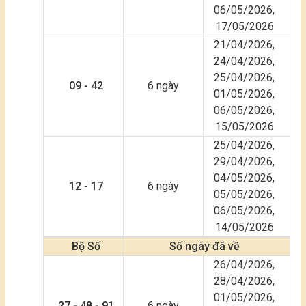
06/05/2026,
17/05/2026
21/04/2026,
24/04/2026,
25/04/2026,
09 - 42
6 ngày
01/05/2026,
06/05/2026,
15/05/2026
25/04/2026,
29/04/2026,
04/05/2026,
12 - 17
6 ngày
05/05/2026,
06/05/2026,
14/05/2026
Bộ Số
Số ngày đã về
26/04/2026,
28/04/2026,
01/05/2026,
27 - 48 - 91
6 ngày