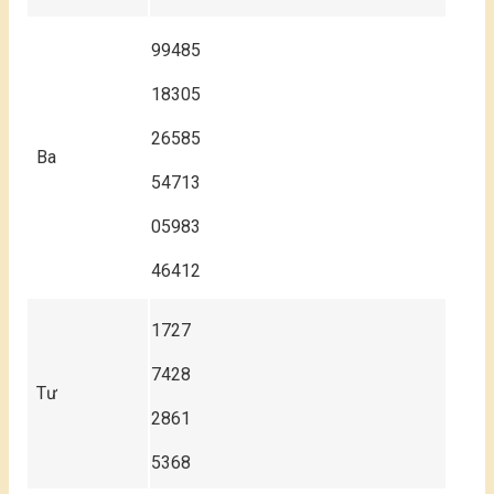
99485
18305
26585
Ba
54713
05983
46412
1727
7428
Tư
2861
5368