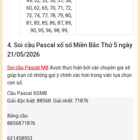
49, 52, 53, 56, 57, 58,
60, 62, 65, 70, 71, 72,
73, 74, 77, 78, 79, 80,
81, 83, 85, 86, 87, 89,
90, 95, 96, 98, 99,
4. Soi cầu Pascal xổ số Miền Bắc Thứ 5 ngày
21/05/2026
Soi cầu Pascal MB
được thực hiện bởi các chuyên gia sẽ
giúp bạn có những gợi ý chính xác hơn trong việc lựa chọn
con số.
Cầu Pascal XSMB
Giải đặc biệt:
88568
. Giải nhất:
71876
Bảng cầu:
8
8
5
6
8
7
1
8
7
6
6
3
1
4
5
8
9
5
3