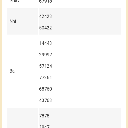
Nhất
67918
42423
Nhì
50422
14443
29997
57124
Ba
77261
68760
43763
7878
3847