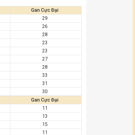
Gan Cực Đại
29
26
28
23
23
27
28
33
31
30
Gan Cực Đại
11
13
15
11