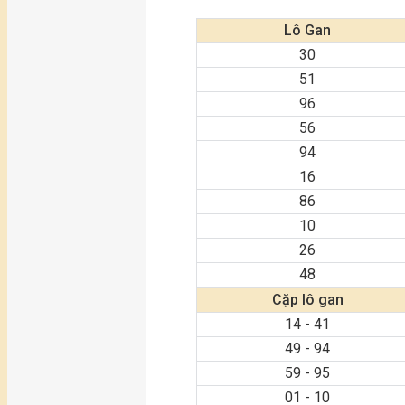
Lô Gan
30
51
96
56
94
16
86
10
26
48
Cặp lô gan
14 - 41
49 - 94
59 - 95
01 - 10