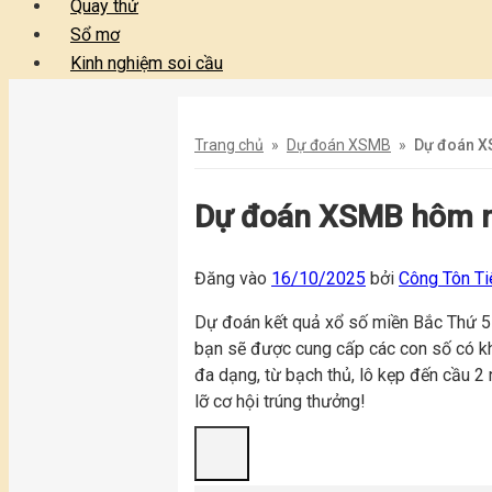
Quay thử
Sổ mơ
Kinh nghiệm soi cầu
Trang chủ
»
Dự đoán XSMB
»
Dự đoán X
Dự đoán XSMB hôm na
Đăng vào
16/10/2025
bởi
Công Tôn Ti
Dự đoán kết quả xổ số miền Bắc Thứ 5
bạn sẽ được cung cấp các con số có kh
đa dạng, từ bạch thủ, lô kẹp đến cầu 
lỡ cơ hội trúng thưởng!