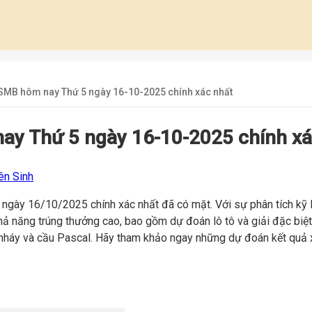
SMB hôm nay Thứ 5 ngày 16-10-2025 chính xác nhất
y Thứ 5 ngày 16-10-2025 chính xá
ên Sinh
ngày 16/10/2025
chính xác nhất đã có mặt. Với sự phân tích kỹ
ả năng trúng thưởng cao, bao gồm dự đoán lô tô và giải đặc bi
2 nháy và cầu Pascal. Hãy tham khảo ngay những dự đoán kết qu