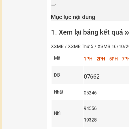
Mục lục nội dung
1. Xem lại bảng kết quả 
XSMB
/
XSMB Thứ 5
/
XSMB 16/10/2
Mã
1PH
-
2PH
-
5PH
-
7P
ĐB
07662
Nhất
05246
94556
Nhì
19328