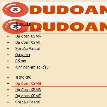
Bỏ
qua
nội
dung
Trang chủ
Dự đoán XSMB
Dự đoán XSMN
Dự đoán XSMT
Soi cầu Pascal
Quay thử
Sổ mơ
Kinh nghiệm soi cầu
Trang chủ
Dự đoán XSMB
Dự đoán XSMN
Dự đoán XSMT
Soi cầu Pascal