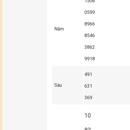
1506
0599
8966
Năm
8546
3862
9918
491
Sáu
631
369
10