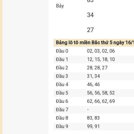
83
Bảy
34
27
Bảng lô tô miền Bắc thứ 5 ngày 16
Đầu 0
02, 03, 02, 06
Đầu 1
12, 15, 18, 10
Đầu 2
28, 28, 27
Đầu 3
31, 34
Đầu 4
46, 46
Đầu 5
56, 56, 58, 52
Đầu 6
62
, 66, 62, 69
Đầu 7
-
Đầu 8
83, 83
Đầu 9
99, 91