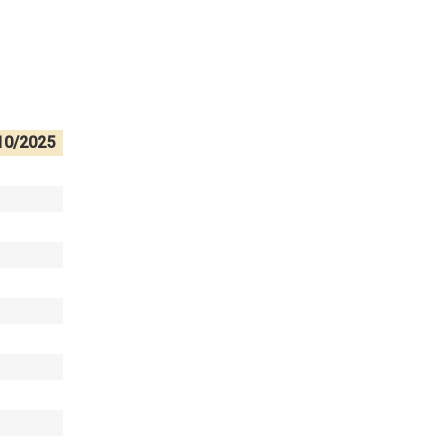
/10/2025