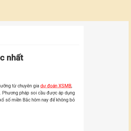
c nhất
 lưỡng từ chuyên gia
dự đoán XSMB
,
ệt. Phương pháp soi cầu được áp dụng
ả xổ số miền Bắc hôm nay để không bỏ