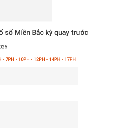
xổ số Miền Bắc kỳ quay trước
025
H
-
7PH
-
10PH
-
12PH
-
14PH
-
17PH