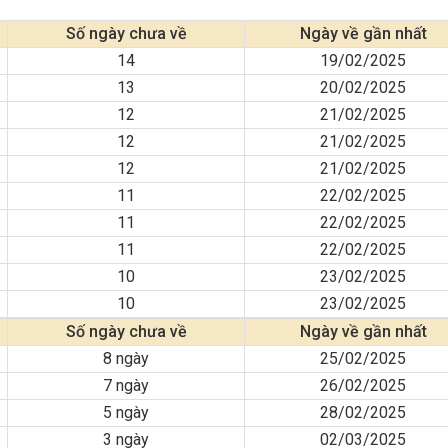
Số ngày chưa về
Ngày về gần nhất
14
19/02/2025
13
20/02/2025
12
21/02/2025
12
21/02/2025
12
21/02/2025
11
22/02/2025
11
22/02/2025
11
22/02/2025
10
23/02/2025
10
23/02/2025
Số ngày chưa về
Ngày về gần nhất
8
ngày
25/02/2025
7
ngày
26/02/2025
5
ngày
28/02/2025
3
ngày
02/03/2025