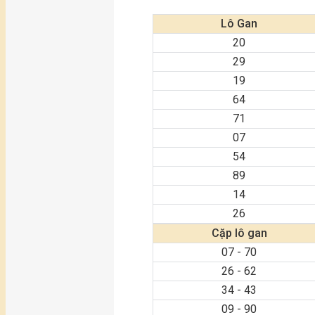
Lô Gan
20
29
19
64
71
07
54
89
14
26
Cặp lô gan
07 - 70
26 - 62
34 - 43
09 - 90