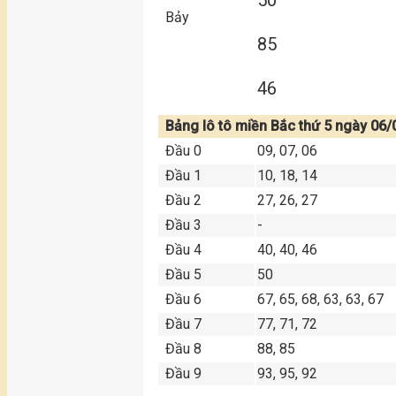
50
Bảy
85
46
Bảng lô tô miền Bắc thứ 5 ngày 06
Đầu 0
09, 07, 06
Đầu 1
10, 18, 14
Đầu 2
27, 26, 27
Đầu 3
-
Đầu 4
40, 40, 46
Đầu 5
50
Đầu 6
67, 65, 68, 63, 63, 67
Đầu 7
77
, 71, 72
Đầu 8
88, 85
Đầu 9
93, 95, 92