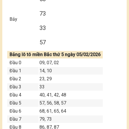
73
Bảy
33
57
Bảng lô tô miền Bắc thứ 5 ngày 05/02/2026
Đầu 0
09, 07, 02
Đầu 1
14, 10
Đầu 2
23, 29
Đầu 3
33
Đầu 4
40, 41, 42, 48
Đầu 5
57, 56, 58, 57
Đầu 6
68
, 61, 65, 64
Đầu 7
79, 73
Đầu 8
86, 87, 87