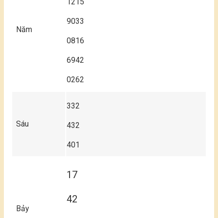
1215
9033
Năm
0816
6942
0262
332
Sáu
432
401
17
42
Bảy