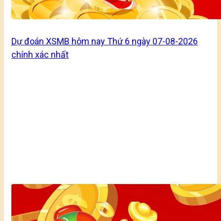
Dự đoán XSMB hôm nay Thứ 6 ngày 07-08-2026
chính xác nhất