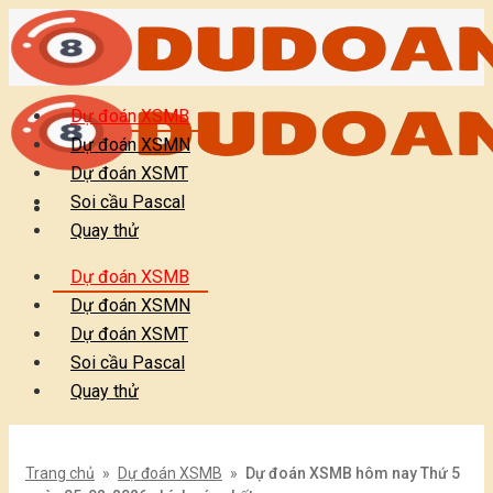
Bỏ
qua
nội
dung
Dự đoán XSMB
Dự đoán XSMN
Dự đoán XSMT
Soi cầu Pascal
Quay thử
Dự đoán XSMB
Dự đoán XSMN
Dự đoán XSMT
Soi cầu Pascal
Quay thử
Trang chủ
»
Dự đoán XSMB
»
Dự đoán XSMB hôm nay Thứ 5