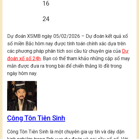
16
24
Dự đoán XSMB ngày 05/02/2026
– Dự đoán kết quả xổ
số miền Bắc hôm nay được tính toán chính xác dựa trên
các phương pháp phân tích soi cầu từ chuyên gia của
Dự
đoán xổ số 24h
. Bạn có thể tham khảo những cặp số may
mắn được đưa ra trong bài để chiến thắng lô đề trong
ngày hôm nay.
Công Tôn Tiên Sinh
Công Tôn Tiên Sinh là một chuyên gia uy tín và dày dặn