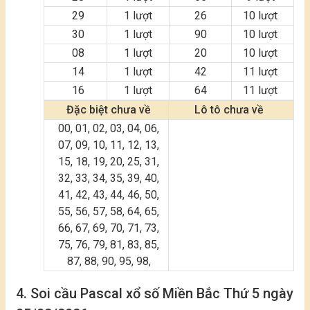
29
1 lượt
26
10 lượt
30
1 lượt
90
10 lượt
08
1 lượt
20
10 lượt
14
1 lượt
42
11 lượt
16
1 lượt
64
11 lượt
Đặc biệt chưa về
Lô tô chưa về
00, 01, 02, 03, 04, 06,
07, 09, 10, 11, 12, 13,
15, 18, 19, 20, 25, 31,
32, 33, 34, 35, 39, 40,
41, 42, 43, 44, 46, 50,
55, 56, 57, 58, 64, 65,
66, 67, 69, 70, 71, 73,
75, 76, 79, 81, 83, 85,
87, 88, 90, 95, 98,
4. Soi cầu Pascal xổ số Miền Bắc Thứ 5 ngày