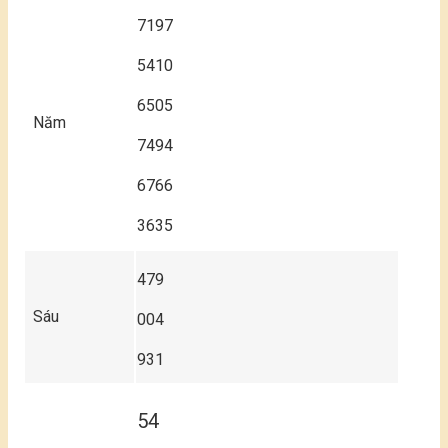
7197
5410
6505
Năm
7494
6766
3635
479
Sáu
004
931
54