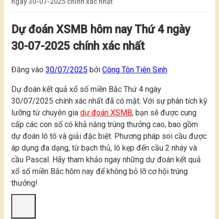
ngày 30-07-2025 chính xác nhất
Dự đoán XSMB hôm nay Thứ 4 ngày
30-07-2025 chính xác nhất
Đăng vào
30/07/2025
bởi
Công Tôn Tiên Sinh
Dự đoán kết quả xổ số miền Bắc Thứ 4
ngày
30/07/2025
chính xác nhất đã có mặt. Với sự phân tích kỹ
lưỡng từ chuyên gia
dự đoán XSMB
, bạn sẽ được cung
cấp các con số có khả năng trúng thưởng cao, bao gồm
dự đoán lô tô và giải đặc biệt. Phương pháp soi cầu được
áp dụng đa dạng, từ bạch thủ, lô kẹp đến cầu 2 nháy và
cầu Pascal. Hãy tham khảo ngay những dự đoán kết quả
xổ số miền Bắc hôm nay để không bỏ lỡ cơ hội trúng
thưởng!