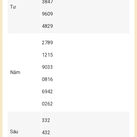
3847
Tư
9609
4829
2789
1215
9033
Năm
0816
6942
0262
332
Sáu
432