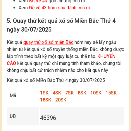
Xem
Bộ đề 43
gồm những con gì
Xem
Đề về 43 hôm sau đánh con gì
5. Quay thử kết quả xổ số Miền Bắc Thứ 4
ngày 30/07/2025
Kết quả
quay thử xổ số miền Bắc
hôm nay sẽ lấy ngẫu
nhiên từ kết quả xổ số truyền thống miền Bắc, không được
lập trình theo bất kỳ một quy luật cụ thể nào.
KHUYẾN
CÁO
kết quả quay thử chỉ mang tính tham khảo, chúng tôi
không chịu bất cứ trách nhiệm nào cho kết quả này.
Kết quả xổ số Miền Bắc Thứ 4 ngày 30/07/2025
1SK
-
4SK
-
7SK
-
8SK
-
10SK
-
15SK
-
Mã
18SK
-
20SK
ĐB
46396