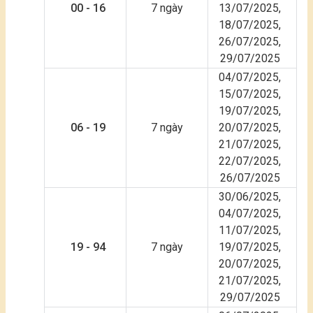
00 - 16
7 ngày
13/07/2025,
18/07/2025,
26/07/2025,
29/07/2025
04/07/2025,
15/07/2025,
19/07/2025,
06 - 19
7 ngày
20/07/2025,
21/07/2025,
22/07/2025,
26/07/2025
30/06/2025,
04/07/2025,
11/07/2025,
19 - 94
7 ngày
19/07/2025,
20/07/2025,
21/07/2025,
29/07/2025