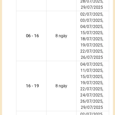
28/07/2025,
29/07/2025
02/07/2025,
03/07/2025,
04/07/2025,
15/07/2025,
06 - 16
8 ngày
18/07/2025,
19/07/2025,
22/07/2025,
26/07/2025
04/07/2025,
11/07/2025,
15/07/2025,
19/07/2025,
16 - 19
8 ngày
22/07/2025,
24/07/2025,
26/07/2025,
29/07/2025
02/07/2025,