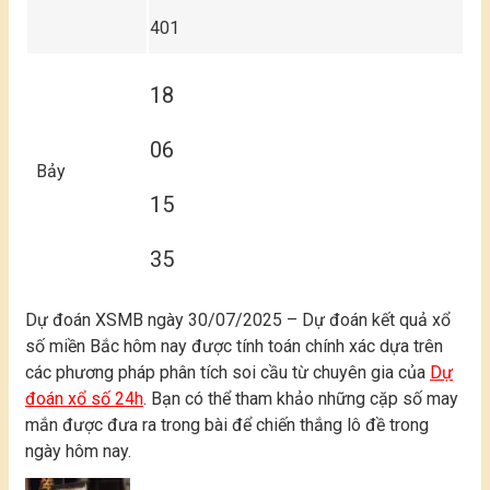
401
18
06
Bảy
15
35
Dự đoán XSMB ngày 30/07/2025
– Dự đoán kết quả xổ
số miền Bắc hôm nay được tính toán chính xác dựa trên
các phương pháp phân tích soi cầu từ chuyên gia của
Dự
đoán xổ số 24h
. Bạn có thể tham khảo những cặp số may
mắn được đưa ra trong bài để chiến thắng lô đề trong
ngày hôm nay.