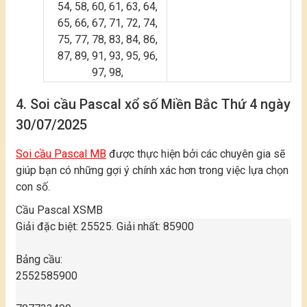
54, 58, 60, 61, 63, 64,
65, 66, 67, 71, 72, 74,
75, 77, 78, 83, 84, 86,
87, 89, 91, 93, 95, 96,
97, 98,
4. Soi cầu Pascal xổ số Miền Bắc Thứ 4 ngày
30/07/2025
Soi cầu Pascal MB
được thực hiện bởi các chuyên gia sẽ
giúp bạn có những gợi ý chính xác hơn trong việc lựa chọn
con số.
Cầu Pascal XSMB
Giải đặc biệt:
25525
. Giải nhất:
85900
Bảng cầu:
2
5
5
2
5
8
5
9
0
0