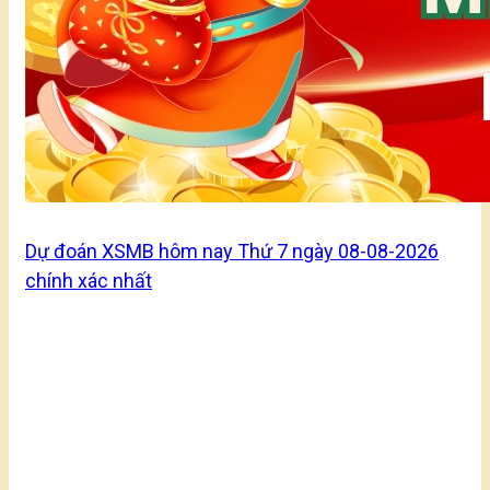
Dự đoán XSMB hôm nay Thứ 7 ngày 08-08-2026
chính xác nhất