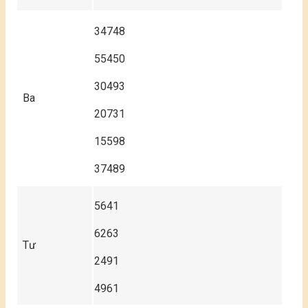
34748
55450
30493
Ba
20731
15598
37489
5641
6263
Tư
2491
4961