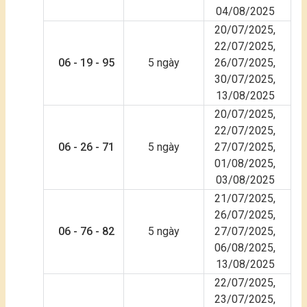
04/08/2025
20/07/2025,
22/07/2025,
06 - 19 - 95
5 ngày
26/07/2025,
30/07/2025,
13/08/2025
20/07/2025,
22/07/2025,
06 - 26 - 71
5 ngày
27/07/2025,
01/08/2025,
03/08/2025
21/07/2025,
26/07/2025,
06 - 76 - 82
5 ngày
27/07/2025,
06/08/2025,
13/08/2025
22/07/2025,
23/07/2025,