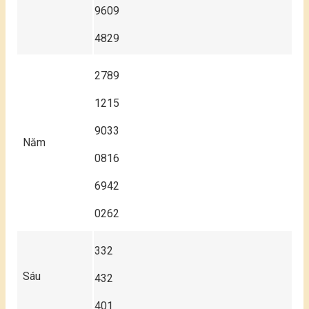
9609
4829
2789
1215
9033
Năm
0816
6942
0262
332
Sáu
432
401