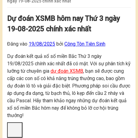
ngày 19-08-2025 chính xác nhất
Dự đoán XSMB hôm nay Thứ 3 ngày
19-08-2025 chính xác nhất
Đăng vào
19/08/2025
bởi
Công Tôn Tiên Sinh
Dự đoán kết quả xổ số miền Bắc Thứ 3
ngày
19/08/2025
chính xác nhất đã có mặt. Với sự phân tích kỹ
lưỡng từ chuyên gia
dự đoán XSMB
, bạn sẽ được cung
cấp các con số có khả năng trúng thưởng cao, bao gồm
dự đoán lô tô và giải đặc biệt. Phương pháp soi cầu được
áp dụng đa dạng, từ bạch thủ, lô kẹp đến cầu 2 nháy và
cầu Pascal. Hãy tham khảo ngay những dự đoán kết quả
xổ số miền Bắc hôm nay để không bỏ lỡ cơ hội trúng
thưởng!