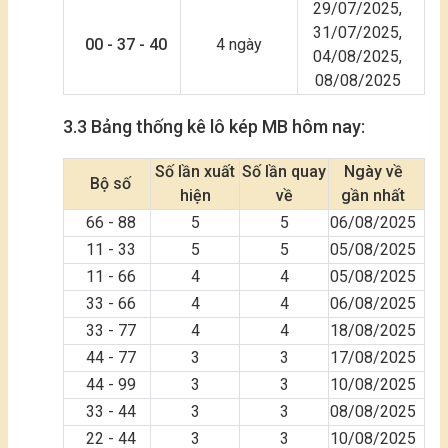
29/07/2025,
31/07/2025,
00 - 37 - 40
4 ngày
04/08/2025,
08/08/2025
3.3 Bảng thống kê lô kép MB hôm nay:
Số lần xuất
Số lần quay
Ngày về
Bộ số
hiện
về
gần nhất
66 - 88
5
5
06/08/2025
11 - 33
5
5
05/08/2025
11 - 66
4
4
05/08/2025
33 - 66
4
4
06/08/2025
33 - 77
4
4
18/08/2025
44 - 77
3
3
17/08/2025
44 - 99
3
3
10/08/2025
33 - 44
3
3
08/08/2025
22 - 44
3
3
10/08/2025