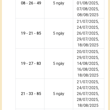
08 - 26 - 49
5 ngày
01/08/2025,
07/08/2025,
08/08/2025
21/07/2025,
24/07/2025,
19 - 21 - 85
5 ngày
26/07/2025,
29/07/2025,
18/08/2025
20/07/2025,
29/07/2025,
19 - 27 - 83
5 ngày
14/08/2025,
16/08/2025,
18/08/2025
21/07/2025,
24/07/2025,
21 - 33 - 85
5 ngày
26/07/2025,
28/07/2025,
18/08/2025