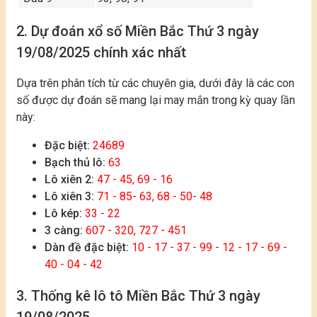
2. Dự đoán xổ số Miền Bắc Thứ 3 ngày
19/08/2025 chính xác nhất
Dựa trên phân tích từ các chuyên gia, dưới đây là các con
số được dự đoán sẽ mang lại may mắn trong kỳ quay lần
này:
Đặc biệt:
24689
Bạch thủ lô:
63
Lô xiên 2:
47 - 45, 69 - 16
Lô xiên 3:
71 - 85- 63, 68 - 50- 48
Lô kép:
33 - 22
3 càng:
607 - 320, 727 - 451
Dàn đề đặc biệt:
10 - 17 - 37 - 99 - 12 - 17 - 69 -
40 - 04 - 42
3. Thống kê lô tô Miền Bắc Thứ 3 ngày
19/08/2025