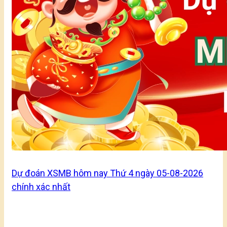
Dự đoán XSMB hôm nay Thứ 4 ngày 05-08-2026
chính xác nhất