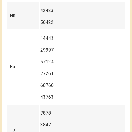
42423
Nhì
50422
14443
29997
57124
Ba
77261
68760
43763
7878
3847
Tư