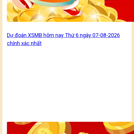
Dự đoán XSMB hôm nay Thứ 6 ngày 07-08-2026
chính xác nhất