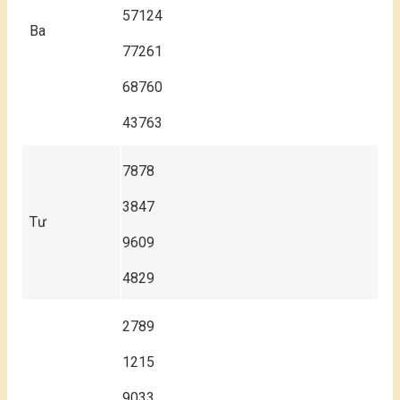
57124
Ba
77261
68760
43763
7878
3847
Tư
9609
4829
2789
1215
9033