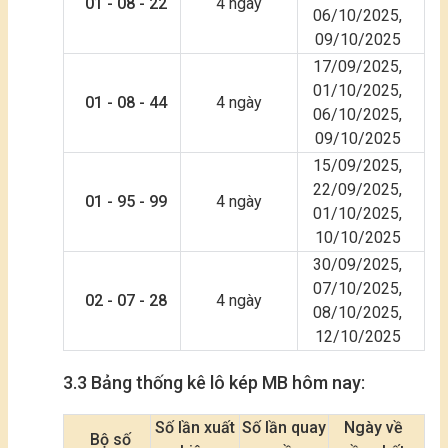
01 - 08 - 22
4 ngày
06/10/2025,
09/10/2025
17/09/2025,
01/10/2025,
01 - 08 - 44
4 ngày
06/10/2025,
09/10/2025
15/09/2025,
22/09/2025,
01 - 95 - 99
4 ngày
01/10/2025,
10/10/2025
30/09/2025,
07/10/2025,
02 - 07 - 28
4 ngày
08/10/2025,
12/10/2025
3.3 Bảng thống kê lô kép MB hôm nay:
Số lần xuất
Số lần quay
Ngày về
Bộ số