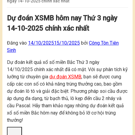
ngày 14-10-2025 chính xác nhất
Dự đoán XSMB hôm nay Thứ 3 ngày
14-10-2025 chính xác nhất
Đăng vào
14/10/2025
15/10/2025
bởi
Công Tôn Tiên
Sinh
Dự đoán kết quả xổ số miền Bắc Thứ 3
ngày
14/10/2025
chính xác nhất đã có mặt. Với sự phân tích kỹ
lưỡng từ chuyên gia
dự đoán XSMB
, bạn sẽ được cung
cấp các con số có khả năng trúng thưởng cao, bao gồm
dự đoán lô tô và giải đặc biệt. Phương pháp soi cầu được
áp dụng đa dạng, từ bạch thủ, lô kẹp đến cầu 2 nháy và
cầu Pascal. Hãy tham khảo ngay những dự đoán kết quả
xổ số miền Bắc hôm nay để không bỏ lỡ cơ hội trúng
thưởng!