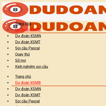
Bỏ
qua
nội
dung
Trang chủ
Dự đoán XSMB
Dự đoán XSMN
Dự đoán XSMT
Soi cầu Pascal
Quay thử
Sổ mơ
Kinh nghiệm soi cầu
Trang chủ
Dự đoán XSMB
Dự đoán XSMN
Dự đoán XSMT
Soi cầu Pascal