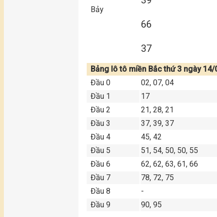
39
Bảy
66
37
Bảng lô tô miền Bắc thứ 3 ngày 14
Đầu 0
02, 07, 04
Đầu 1
17
Đầu 2
21, 28, 21
Đầu 3
37, 39, 37
Đầu 4
45, 42
Đầu 5
51, 54, 50, 50, 55
Đầu 6
62, 62, 63, 61, 66
Đầu 7
78, 72, 75
Đầu 8
-
Đầu 9
90, 95