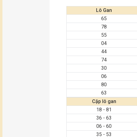
Lô Gan
65
78
55
04
44
74
30
06
80
63
Cặp lô gan
18 - 81
36 - 63
06 - 60
35 - 53