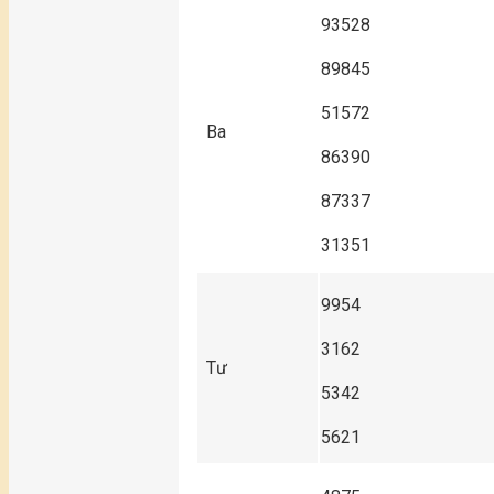
93528
89845
51572
Ba
86390
87337
31351
9954
3162
Tư
5342
5621