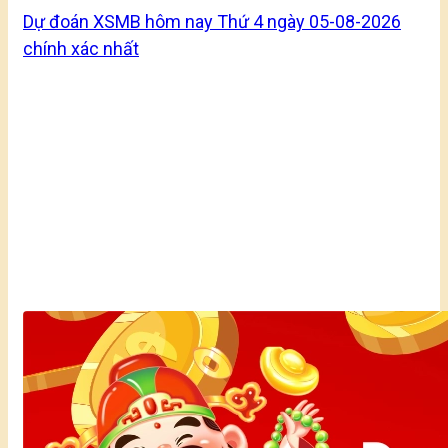
Dự đoán XSMB hôm nay Thứ 4 ngày 05-08-2026
chính xác nhất