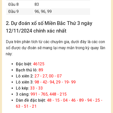
Đầu 8
83
Đầu 9
96
, 96, 99
2. Dự đoán xổ số Miền Bắc Thứ 3 ngày
12/11/2024 chính xác nhất
Dựa trên phân tích từ các chuyên gia, dưới đây là các con
số được dự đoán sẽ mang lại may mắn trong kỳ quay lần
này:
Đặc biệt:
46125
Bạch thủ lô:
89
Lô xiên 2:
27 - 27, 00 - 07
Lô xiên 3:
98 - 42- 94, 29 - 19- 99
Lô kép:
33 - 33
3 càng:
991 - 765, 448 - 215
Dàn đề đặc biệt:
48 - 15 - 04 - 46 - 89 - 94 - 25 -
63 - 51 - 21