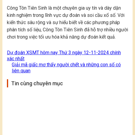
Công Tôn Tiên Sinh là một chuyên gia uy tín và dày dặn
kinh nghiệm trong lĩnh vực dự đoán và soi cầu xổ số. Với
kiến thức sâu rộng và sự hiểu biết về các phương pháp
phân tích số liệu, Công Tôn Tiên Sinh đã hỗ trợ nhiều người
chơi trong việc tối ưu hóa khả năng dự đoán kết quả.
Dự đoán XSMT hôm nay Thứ 3 ngày 12-11-2024 chính
xác nhất
Giải mã giấc mơ thấy người chết và những con số có
liên quan
Tin cùng chuyên mục