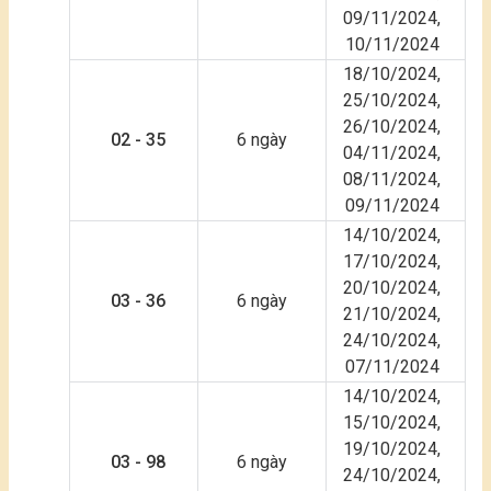
09/11/2024,
10/11/2024
18/10/2024,
25/10/2024,
26/10/2024,
02 - 35
6 ngày
04/11/2024,
08/11/2024,
09/11/2024
14/10/2024,
17/10/2024,
20/10/2024,
03 - 36
6 ngày
21/10/2024,
24/10/2024,
07/11/2024
14/10/2024,
15/10/2024,
19/10/2024,
03 - 98
6 ngày
24/10/2024,