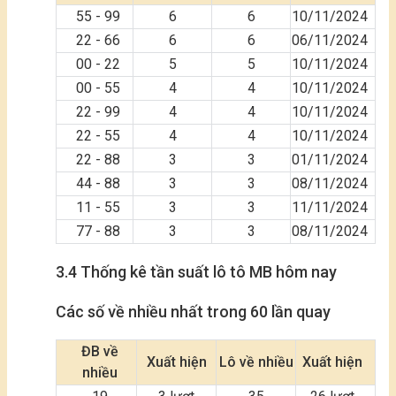
55 - 99
6
6
10/11/2024
22 - 66
6
6
06/11/2024
00 - 22
5
5
10/11/2024
00 - 55
4
4
10/11/2024
22 - 99
4
4
10/11/2024
22 - 55
4
4
10/11/2024
22 - 88
3
3
01/11/2024
44 - 88
3
3
08/11/2024
11 - 55
3
3
11/11/2024
77 - 88
3
3
08/11/2024
3.4 Thống kê tần suất lô tô MB hôm nay
Các số về
nhiều nhất
trong 60 lần quay
ĐB về
Xuất hiện
Lô về nhiều
Xuất hiện
nhiều