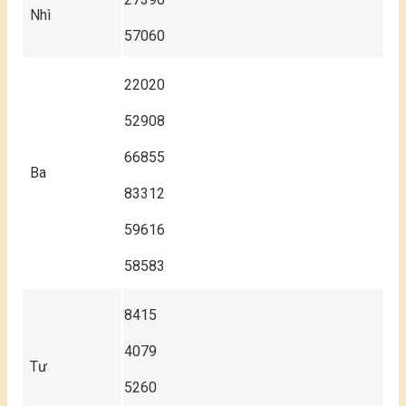
Nhì
57060
22020
52908
66855
Ba
83312
59616
58583
8415
4079
Tư
5260