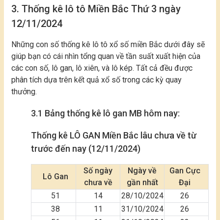
3. Thống kê lô tô Miền Bắc Thứ 3 ngày
12/11/2024
Những con số thống kê lô tô xổ số miền Bắc dưới đây sẽ
giúp bạn có cái nhìn tổng quan về tần suất xuất hiện của
các con số, lô gan, lô xiên, và lô kép. Tất cả đều được
phân tích dựa trên kết quả xổ số trong các kỳ quay
thưởng.
3.1 Bảng thống kê lô gan MB hôm nay:
Thống kê
LÔ GAN
Miền Bắc lâu chưa về từ
trước đến nay (12/11/2024)
Số ngày
Ngày về
Gan Cực
Lô Gan
chưa về
gần nhất
Đại
51
14
28/10/2024
26
38
11
31/10/2024
26