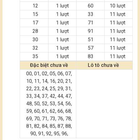
12
1 lượt
60
10 lượt
15
1 lượt
33
11 lượt
17
1 lượt
71
11 lượt
28
1 lượt
91
11 lượt
30
1 lượt
51
11 lượt
32
1 lượt
57
11 lượt
35
1 lượt
83
11 lượt
Đặc biệt chưa về
Lô tô chưa về
00, 01, 02, 05, 06, 07,
10, 11, 14, 16, 20, 21,
22, 23, 24, 25, 29, 31,
33, 34, 37, 42, 44, 47,
48, 50, 52, 53, 54, 56,
59, 60, 61, 62, 66, 68,
69, 70, 71, 73, 76, 78,
81, 82, 84, 85, 87, 88,
90, 91, 92, 95, 96,