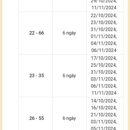
29/10/2024,
11/11/2024
22/10/2024,
23/10/2024,
31/10/2024,
22 - 66
6 ngày
01/11/2024,
04/11/2024,
06/11/2024
17/10/2024,
25/10/2024,
31/10/2024,
23 - 35
6 ngày
03/11/2024,
06/11/2024,
11/11/2024
14/10/2024,
16/10/2024,
21/10/2024,
26 - 55
6 ngày
03/11/2024,
05/11/2024,