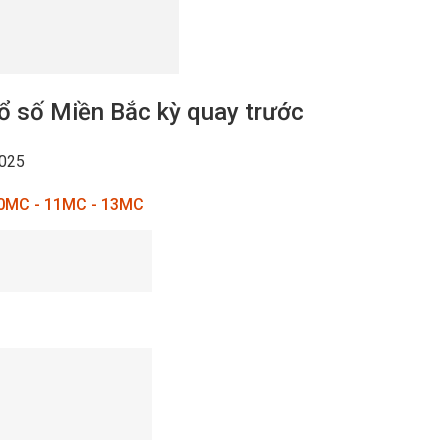
xổ số Miền Bắc kỳ quay trước
025
0MC
-
11MC
-
13MC