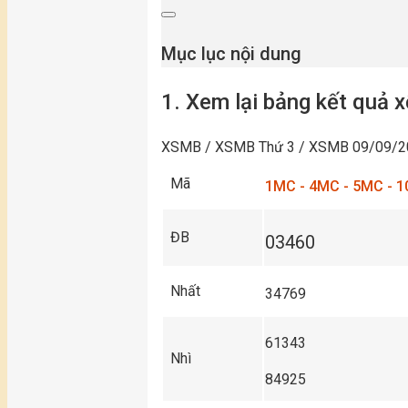
Mục lục nội dung
1. Xem lại bảng kết quả 
XSMB
/
XSMB Thứ 3
/
XSMB 09/09/2
Mã
1MC
-
4MC
-
5MC
-
1
ĐB
03460
Nhất
34769
61343
Nhì
84925