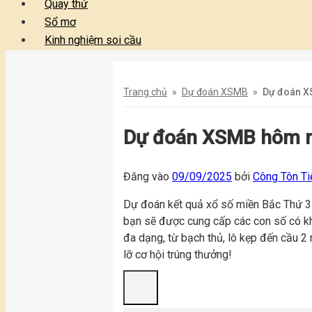
Quay thử
Sổ mơ
Kinh nghiệm soi cầu
Trang chủ
»
Dự đoán XSMB
»
Dự đoán X
Dự đoán XSMB hôm na
Đăng vào
09/09/2025
bởi
Công Tôn Ti
Dự đoán kết quả xổ số miền Bắc Thứ 3
bạn sẽ được cung cấp các con số có kh
đa dạng, từ bạch thủ, lô kẹp đến cầu 
lỡ cơ hội trúng thưởng!