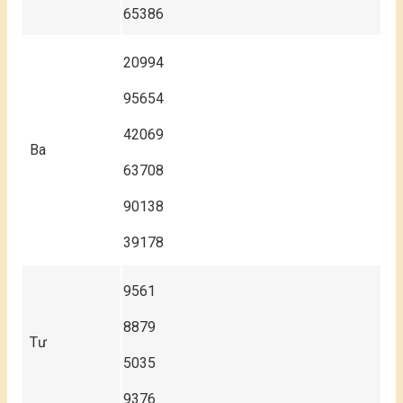
65386
20994
95654
42069
Ba
63708
90138
39178
9561
8879
Tư
5035
9376