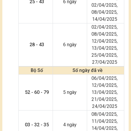
25 - 43
6 ngày
02/04/2025,
08/04/2025,
14/04/2025
02/04/2025,
08/04/2025,
12/04/2025,
28 - 43
6 ngày
13/04/2025,
25/04/2025,
27/04/2025
Bộ Số
Số ngày đã về
06/04/2025,
12/04/2025,
52 - 60 - 79
5 ngày
13/04/2025,
21/04/2025,
24/04/2025
08/04/2025,
11/04/2025,
03 - 32 - 35
4 ngày
14/04/2025,