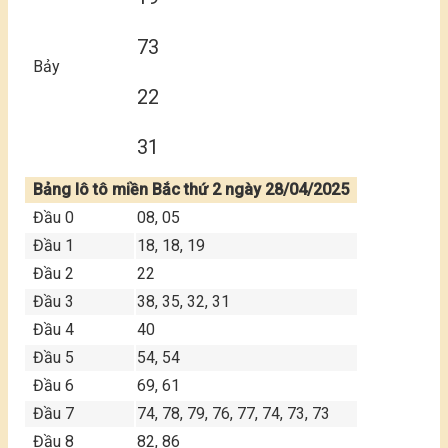
73
Bảy
22
31
Bảng lô tô miền Bắc thứ 2 ngày 28/04/2025
Đầu 0
08, 05
Đầu 1
18, 18, 19
Đầu 2
22
Đầu 3
38, 35, 32, 31
Đầu 4
40
Đầu 5
54, 54
Đầu 6
69, 61
Đầu 7
74, 78, 79, 76, 77, 74, 73, 73
Đầu 8
82, 86