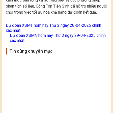
kiến thức sâu rộng và sự hiểu biết về các phương pháp
phân tích số liệu, Công Tôn Tiên Sinh đã hỗ trợ nhiều người
chơi trong việc tối ưu hóa khả năng dự đoán kết quả.
Dự đoán XSMT hôm nay Thứ 2 ngày 28-04-2025 chính
xác nhất
Dự đoán XSMN hôm nay Thứ 3 ngày 29-04-2025 chính
xác nhất
Tin cùng chuyên mục