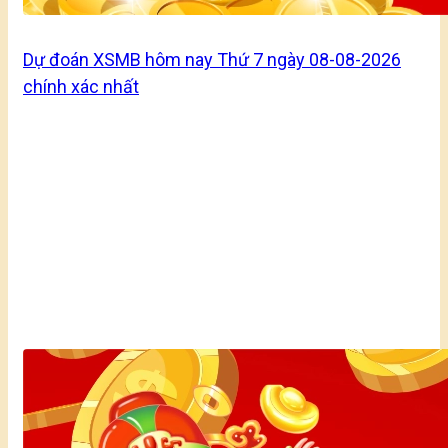
Dự đoán XSMB hôm nay Thứ 7 ngày 08-08-2026
chính xác nhất