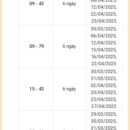
08/04/2025,
09 - 43
6 ngày
12/04/2025,
22/04/2025,
25/04/2025
30/03/2025,
06/04/2025,
12/04/2025,
09 - 79
6 ngày
15/04/2025,
16/04/2025,
22/04/2025
30/03/2025,
31/03/2025,
02/04/2025,
15 - 43
6 ngày
20/04/2025,
25/04/2025,
27/04/2025
29/03/2025,
30/03/2025,
31/03/2025,