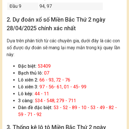
Đầu 9
94, 97
2. Dự đoán xổ số Miền Bắc Thứ 2 ngày
28/04/2025 chính xác nhất
Dựa trên phân tích từ các chuyên gia, dưới đây là các con
số được dự đoán sẽ mang lại may mắn trong kỳ quay lần
này:
Đặc biệt:
53409
Bạch thủ lô:
07
Lô xiên 2:
66 - 93, 72 - 76
Lô xiên 3:
97 - 56- 61, 01 - 45- 99
Lô kép:
44 - 11
3 càng:
534 - 548, 279 - 711
Dàn đề đặc biệt:
53 - 52 - 89 - 10 - 53 - 49 - 82 -
59 - 71 - 92
3. Thống kê lô tô Miền Bắc Thứ 2 ngày