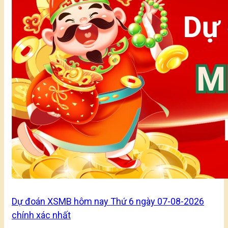
Dự đoán XSMB hôm nay Thứ 6 ngày 07-08-2026
chính xác nhất