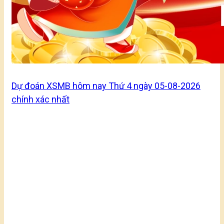
Dự đoán XSMB hôm nay Thứ 4 ngày 05-08-2026
chính xác nhất