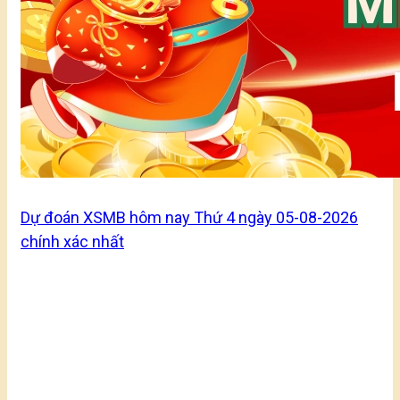
Dự đoán XSMB hôm nay Thứ 4 ngày 05-08-2026
chính xác nhất