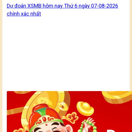
Dự đoán XSMB hôm nay Thứ 6 ngày 07-08-2026
chính xác nhất