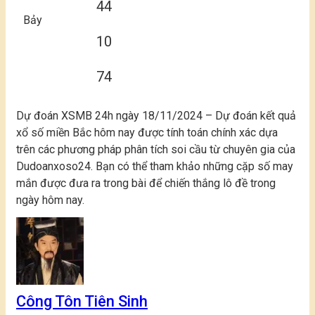
44
Bảy
10
74
Dự đoán XSMB 24h ngày 18/11/2024
– Dự đoán kết quả
xổ số miền Bắc hôm nay được tính toán chính xác dựa
trên các phương pháp phân tích soi cầu từ chuyên gia của
Dudoanxoso24. Bạn có thể tham khảo những cặp số may
mắn được đưa ra trong bài để chiến thắng lô đề trong
ngày hôm nay.
Công Tôn Tiên Sinh