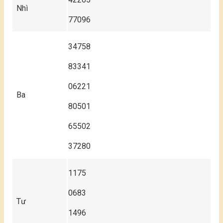
Nhì
77096
34758
83341
06221
Ba
80501
65502
37280
1175
0683
Tư
1496