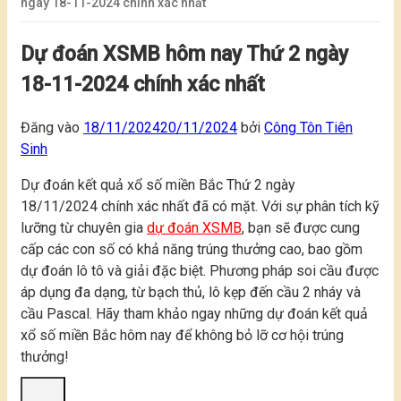
ngày 18-11-2024 chính xác nhất
Dự đoán XSMB hôm nay Thứ 2 ngày
18-11-2024 chính xác nhất
Đăng vào
18/11/2024
20/11/2024
bởi
Công Tôn Tiên
Sinh
Dự đoán kết quả xổ số miền Bắc Thứ 2
ngày
18/11/2024
chính xác nhất đã có mặt. Với sự phân tích kỹ
lưỡng từ chuyên gia
dự đoán XSMB
, bạn sẽ được cung
cấp các con số có khả năng trúng thưởng cao, bao gồm
dự đoán lô tô và giải đặc biệt. Phương pháp soi cầu được
áp dụng đa dạng, từ bạch thủ, lô kẹp đến cầu 2 nháy và
cầu Pascal. Hãy tham khảo ngay những dự đoán kết quả
xổ số miền Bắc hôm nay để không bỏ lỡ cơ hội trúng
thưởng!