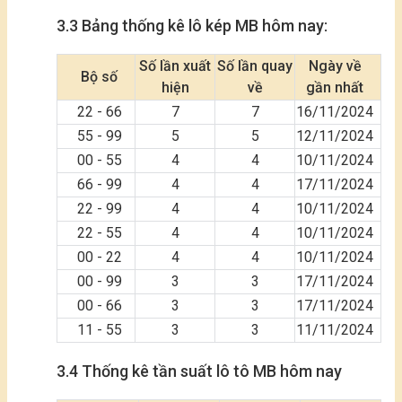
3.3 Bảng thống kê lô kép MB hôm nay:
Số lần xuất
Số lần quay
Ngày về
Bộ số
hiện
về
gần nhất
22 - 66
7
7
16/11/2024
55 - 99
5
5
12/11/2024
00 - 55
4
4
10/11/2024
66 - 99
4
4
17/11/2024
22 - 99
4
4
10/11/2024
22 - 55
4
4
10/11/2024
00 - 22
4
4
10/11/2024
00 - 99
3
3
17/11/2024
00 - 66
3
3
17/11/2024
11 - 55
3
3
11/11/2024
3.4 Thống kê tần suất lô tô MB hôm nay