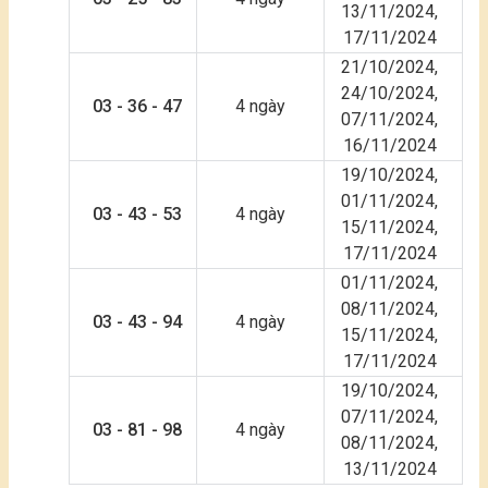
13/11/2024,
17/11/2024
21/10/2024,
24/10/2024,
03 - 36 - 47
4 ngày
07/11/2024,
16/11/2024
19/10/2024,
01/11/2024,
03 - 43 - 53
4 ngày
15/11/2024,
17/11/2024
01/11/2024,
08/11/2024,
03 - 43 - 94
4 ngày
15/11/2024,
17/11/2024
19/10/2024,
07/11/2024,
03 - 81 - 98
4 ngày
08/11/2024,
13/11/2024