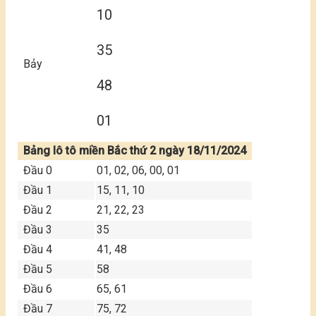
10
35
Bảy
48
01
Bảng lô tô miền Bắc thứ 2 ngày 18/11/2024
Đầu 0
01, 02, 06, 00, 01
Đầu 1
15, 11, 10
Đầu 2
21, 22, 23
Đầu 3
35
Đầu 4
41, 48
Đầu 5
58
Đầu 6
65, 61
Đầu 7
75, 72