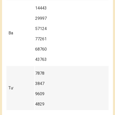
14443
29997
57124
Ba
77261
68760
43763
7878
3847
Tư
9609
4829