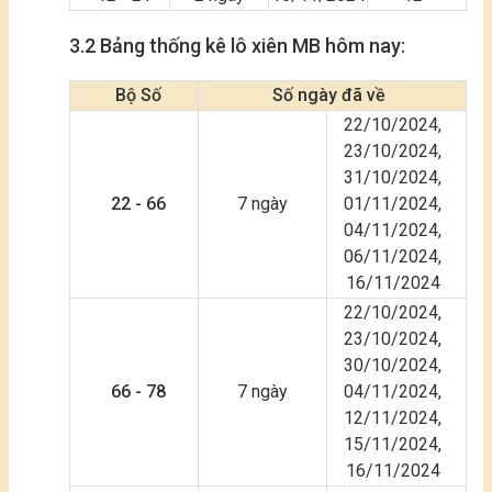
3.2 Bảng thống kê lô xiên MB hôm nay:
Bộ Số
Số ngày đã về
22/10/2024,
23/10/2024,
31/10/2024,
22 - 66
7 ngày
01/11/2024,
04/11/2024,
06/11/2024,
16/11/2024
22/10/2024,
23/10/2024,
30/10/2024,
66 - 78
7 ngày
04/11/2024,
12/11/2024,
15/11/2024,
16/11/2024