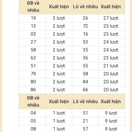
ĐB về
Xuất hiện
Lô về nhiều
Xuất hiện
nhiều
19
3 lượt
26
27 lượt
13
2 lượt
72
25 lượt
03
2 lượt
16
25 lượt
27
2 lượt
53
24 lượt
58
2 lượt
35
24 lượt
63
2 lượt
36
23 lượt
51
2 lượt
55
21 lượt
79
2 lượt
58
20 lượt
80
2 lượt
84
20 lượt
86
2 lượt
66
20 lượt
ĐB về
Xuất hiện
Lô về nhiều
Xuất hiện
nhiều
04
1 lượt
51
9 lượt
05
1 lượt
21
9 lượt
08
1 lượt
57
9 lượt