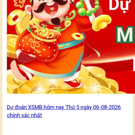
Dự đoán XSMB hôm nay Thứ 5 ngày 06-08-2026
chính xác nhất