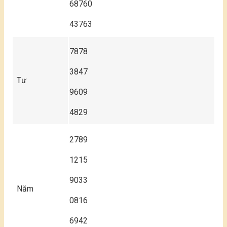
68760
43763
7878
3847
Tư
9609
4829
2789
1215
9033
Năm
0816
6942