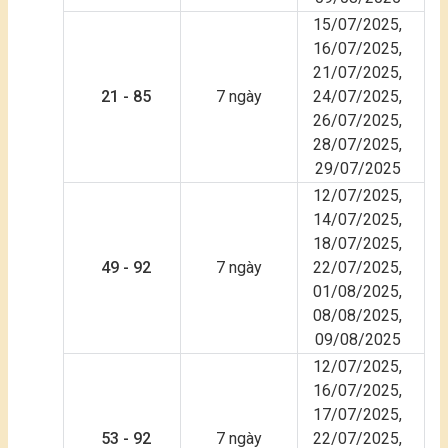
15/07/2025,
16/07/2025,
21/07/2025,
21 - 85
7 ngày
24/07/2025,
26/07/2025,
28/07/2025,
29/07/2025
12/07/2025,
14/07/2025,
18/07/2025,
49 - 92
7 ngày
22/07/2025,
01/08/2025,
08/08/2025,
09/08/2025
12/07/2025,
16/07/2025,
17/07/2025,
53 - 92
7 ngày
22/07/2025,