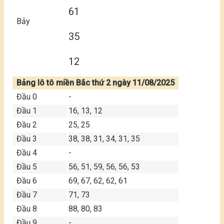
61
Bảy
35
12
Bảng lô tô miền Bắc thứ 2 ngày 11/08/2025
Đầu 0
-
Đầu 1
16, 13, 12
Đầu 2
25, 25
Đầu 3
38, 38, 31, 34, 31, 35
Đầu 4
-
Đầu 5
56, 51, 59, 56, 56, 53
Đầu 6
69, 67, 62, 62, 61
Đầu 7
71
, 73
Đầu 8
88, 80, 83
Đầu 9
-