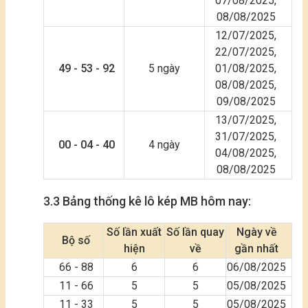
07/08/2025,
08/08/2025
12/07/2025,
22/07/2025,
49 - 53 - 92
5 ngày
01/08/2025,
08/08/2025,
09/08/2025
13/07/2025,
31/07/2025,
00 - 04 - 40
4 ngày
04/08/2025,
08/08/2025
3.3 Bảng thống kê lô kép MB hôm nay:
Số lần xuất
Số lần quay
Ngày về
Bộ số
hiện
về
gần nhất
66 - 88
6
6
06/08/2025
11 - 66
5
5
05/08/2025
11 - 33
5
5
05/08/2025