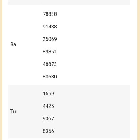
78838
91488
25069
Ba
89851
48873
80680
1659
4425
Tư
9367
8356