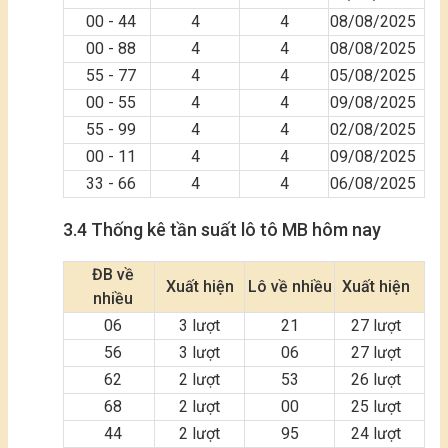
00 - 44
4
4
08/08/2025
00 - 88
4
4
08/08/2025
55 - 77
4
4
05/08/2025
00 - 55
4
4
09/08/2025
55 - 99
4
4
02/08/2025
00 - 11
4
4
09/08/2025
33 - 66
4
4
06/08/2025
3.4 Thống kê tần suất lô tô MB hôm nay
ĐB về
Xuất hiện
Lô về nhiều
Xuất hiện
nhiều
06
3 lượt
21
27 lượt
56
3 lượt
06
27 lượt
62
2 lượt
53
26 lượt
68
2 lượt
00
25 lượt
44
2 lượt
95
24 lượt