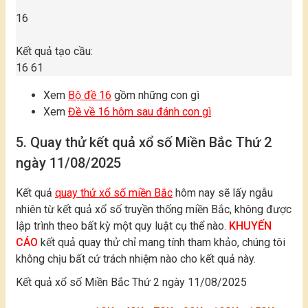
1
6
Kết quả tạo cầu:
16
61
Xem
Bộ đề 16
gồm những con gì
Xem
Đề về 16 hôm sau đánh con gì
5. Quay thử kết quả xổ số Miền Bắc Thứ 2
ngày 11/08/2025
Kết quả
quay thử xổ số miền Bắc
hôm nay sẽ lấy ngẫu
nhiên từ kết quả xổ số truyền thống miền Bắc, không được
lập trình theo bất kỳ một quy luật cụ thể nào.
KHUYẾN
CÁO
kết quả quay thử chỉ mang tính tham khảo, chúng tôi
không chịu bất cứ trách nhiệm nào cho kết quả này.
Kết quả xổ số Miền Bắc Thứ 2 ngày 11/08/2025