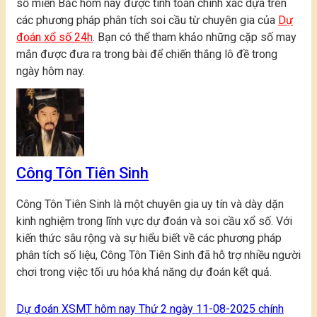
số miền Bắc hôm nay được tính toán chính xác dựa trên
các phương pháp phân tích soi cầu từ chuyên gia của
Dự
đoán xổ số 24h
. Bạn có thể tham khảo những cặp số may
mắn được đưa ra trong bài để chiến thắng lô đề trong
ngày hôm nay.
Công Tôn Tiên Sinh
Công Tôn Tiên Sinh là một chuyên gia uy tín và dày dặn
kinh nghiệm trong lĩnh vực dự đoán và soi cầu xổ số. Với
kiến thức sâu rộng và sự hiểu biết về các phương pháp
phân tích số liệu, Công Tôn Tiên Sinh đã hỗ trợ nhiều người
chơi trong việc tối ưu hóa khả năng dự đoán kết quả.
Dự đoán XSMT hôm nay Thứ 2 ngày 11-08-2025 chính