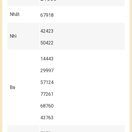
Nhất
67918
42423
Nhì
50422
14443
29997
57124
Ba
77261
68760
43763