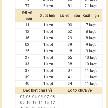
77
2 lượt
81
21 lượt
ĐB về
Xuất hiện
Lô về nhiều
Xuất hiện
nhiều
11
1 lượt
90
7 lượt
12
1 lượt
52
8 lượt
16
1 lượt
29
8 lượt
02
1 lượt
39
9 lượt
25
1 lượt
18
9 lượt
27
1 lượt
65
10 lượt
33
1 lượt
38
10 lượt
37
1 lượt
07
11 lượt
39
1 lượt
41
11 lượt
40
1 lượt
34
11 lượt
Đặc biệt chưa về
Lô tô chưa về
01, 03, 04, 05, 07, 08,
09, 10, 13, 14, 15, 17,