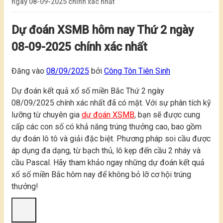
ngày 08-09-2025 chính xác nhất
Dự đoán XSMB hôm nay Thứ 2 ngày
08-09-2025 chính xác nhất
Đăng vào
08/09/2025
bởi
Công Tôn Tiên Sinh
Dự đoán kết quả xổ số miền Bắc Thứ 2
ngày
08/09/2025
chính xác nhất đã có mặt. Với sự phân tích kỹ
lưỡng từ chuyên gia
dự đoán XSMB
, bạn sẽ được cung
cấp các con số có khả năng trúng thưởng cao, bao gồm
dự đoán lô tô và giải đặc biệt. Phương pháp soi cầu được
áp dụng đa dạng, từ bạch thủ, lô kẹp đến cầu 2 nháy và
cầu Pascal. Hãy tham khảo ngay những dự đoán kết quả
xổ số miền Bắc hôm nay để không bỏ lỡ cơ hội trúng
thưởng!