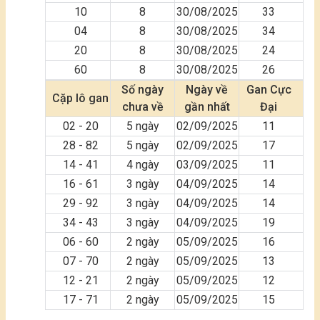
10
8
30/08/2025
33
04
8
30/08/2025
34
20
8
30/08/2025
24
60
8
30/08/2025
26
Số ngày
Ngày về
Gan Cực
Cặp lô gan
chưa về
gần nhất
Đại
02 - 20
5
ngày
02/09/2025
11
28 - 82
5
ngày
02/09/2025
17
14 - 41
4
ngày
03/09/2025
11
16 - 61
3
ngày
04/09/2025
14
29 - 92
3
ngày
04/09/2025
14
34 - 43
3
ngày
04/09/2025
19
06 - 60
2
ngày
05/09/2025
16
07 - 70
2
ngày
05/09/2025
13
12 - 21
2
ngày
05/09/2025
12
17 - 71
2
ngày
05/09/2025
15