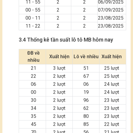
11 - 55
2
2
06/09/2025
00 - 55
2
2
07/09/2025
00 - 11
2
2
23/08/2025
11 - 22
2
2
23/08/2025
3.4 Thống kê tần suất lô tô MB hôm nay
ĐB về
Xuất hiện
Lô về nhiều
Xuất hiện
nhiều
21
3 lượt
51
25 lượt
22
2 lượt
67
25 lượt
06
2 lượt
06
24 lượt
00
2 lượt
19
24 lượt
30
2 lượt
96
23 lượt
34
2 lượt
62
23 lượt
35
2 lượt
80
23 lượt
45
2 lượt
85
22 lượt
70
2 lượt
56
21 lượt