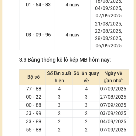
18/08/2025,
01 - 54 - 83
4 ngày
04/09/2025,
07/09/2025
21/08/2025,
22/08/2025,
03 - 09 - 96
4 ngày
28/08/2025,
06/09/2025
3.3 Bảng thống kê lô kép MB hôm nay:
Số lần xuất
Số lần quay
Ngày về
Bộ số
hiện
về
gần nhất
77 - 88
4
4
07/09/2025
00 - 22
3
3
27/08/2025
00 - 88
3
3
07/09/2025
33 - 99
2
2
03/09/2025
33 - 88
2
2
04/09/2025
55 - 88
2
2
07/09/2025