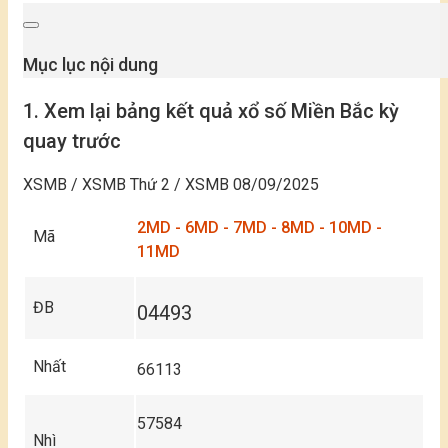
Mục lục nội dung
1. Xem lại bảng kết quả xổ số Miền Bắc kỳ
quay trước
XSMB
/
XSMB Thứ 2
/
XSMB 08/09/2025
2MD
-
6MD
-
7MD
-
8MD
-
10MD
-
Mã
11MD
ĐB
04493
Nhất
66113
57584
Nhì