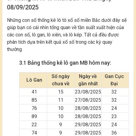
08/09/2025
Những con số thống kê lô tô xổ số miền Bắc dưới đây sẽ
giúp bạn có cái nhìn tổng quan về tần suất xuất hiện của
các con số, lô gan, lô xiên, và lô kép. Tất cả đều được
phân tích dựa trên kết quả xổ số trong các kỳ quay
thưởng.
3.1 Bảng thống kê lô gan MB hôm nay:
Số ngày
Ngày về
Gan Cực
Lô Gan
chưa về
gần nhất
Đại
41
15
23/08/2025
32
85
11
27/08/2025
32
76
10
28/08/2025
24
89
10
28/08/2025
23
22
9
29/08/2025
24
74
9
29/08/2025
36