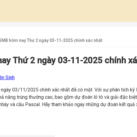
SMB hôm nay Thứ 2 ngày 03-11-2025 chính xác nhất
y Thứ 2 ngày 03-11-2025 chính xá
ên Sinh
ngày 03/11/2025
chính xác nhất đã có mặt. Với sự phân tích kỹ
ả năng trúng thưởng cao, bao gồm dự đoán lô tô và giải đặc bi
2 nháy và cầu Pascal. Hãy tham khảo ngay những dự đoán kết qu