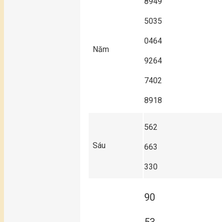
8949
5035
0464
Năm
9264
7402
8918
562
Sáu
663
330
90