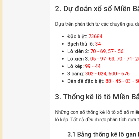
2. Dự đoán xổ số Miền B
Dựa trên phân tích từ các chuyên gia, 
Đặc biệt:
73684
Bạch thủ lô:
34
Lô xiên 2:
70 - 69, 57 - 56
Lô xiên 3:
05 - 97- 63, 70 - 71- 2
Lô kép:
99 - 44
3 càng:
302 - 024, 600 - 676
Dàn đề đặc biệt:
88 - 45 - 03 - 5
3. Thống kê lô tô Miền 
Những con số thống kê lô tô xổ số miền 
lô kép. Tất cả đều được phân tích dựa 
3.1 Bảng thống kê lô gan