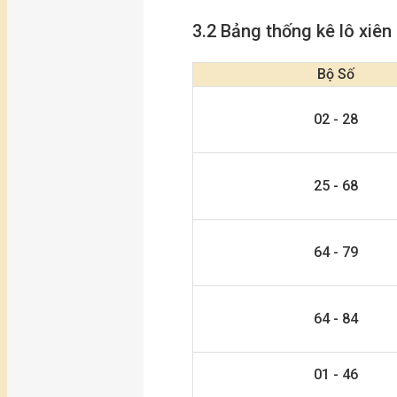
3.2 Bảng thống kê lô xiê
Bộ Số
02 - 28
25 - 68
64 - 79
64 - 84
01 - 46