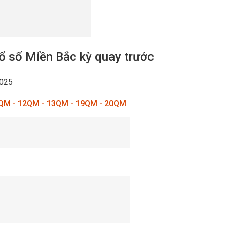
xổ số Miền Bắc kỳ quay trước
025
QM
-
12QM
-
13QM
-
19QM
-
20QM