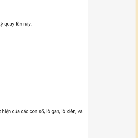
ỳ quay lần này:
iện của các con số, lô gan, lô xiên, và