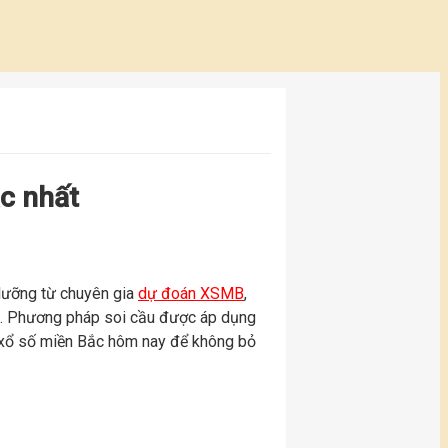
c nhất
 lưỡng từ chuyên gia
dự đoán XSMB
,
ệt. Phương pháp soi cầu được áp dụng
ả xổ số miền Bắc hôm nay để không bỏ