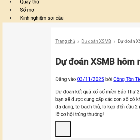
Quay thử
Sổ mơ
Kinh nghiệm soi cầu
Trang chủ
»
Dự đoán XSMB
»
Dự đoán X
Dự đoán XSMB hôm na
Đăng vào
03/11/2025
bởi
Công Tôn Ti
Dự đoán kết quả xổ số miền Bắc Thứ 2
bạn sẽ được cung cấp các con số có kh
đa dạng, từ bạch thủ, lô kẹp đến cầu 
lỡ cơ hội trúng thưởng!