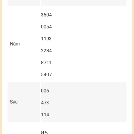
3504
0054
1193
Năm
2284
8711
5407
006
Sáu
473
114
85