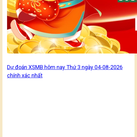
Dự đoán XSMB hôm nay Thứ 3 ngày 04-08-2026
chính xác nhất