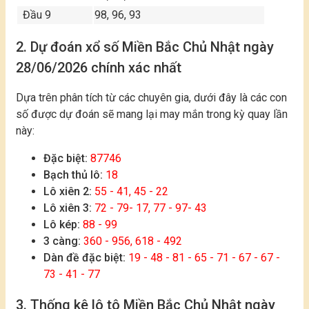
Đầu 9
98, 96, 93
2. Dự đoán xổ số Miền Bắc Chủ Nhật ngày
28/06/2026 chính xác nhất
Dựa trên phân tích từ các chuyên gia, dưới đây là các con
số được dự đoán sẽ mang lại may mắn trong kỳ quay lần
này:
Đặc biệt:
87746
Bạch thủ lô:
18
Lô xiên 2:
55 - 41, 45 - 22
Lô xiên 3:
72 - 79- 17, 77 - 97- 43
Lô kép:
88 - 99
3 càng:
360 - 956, 618 - 492
Dàn đề đặc biệt:
19 - 48 - 81 - 65 - 71 - 67 - 67 -
73 - 41 - 77
3. Thống kê lô tô Miền Bắc Chủ Nhật ngày