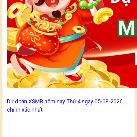
Dự đoán XSMB hôm nay Thứ 4 ngày 05-08-2026
chính xác nhất