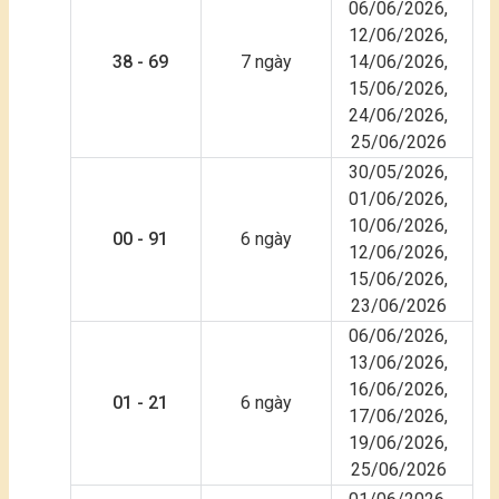
06/06/2026,
12/06/2026,
38 - 69
7 ngày
14/06/2026,
15/06/2026,
24/06/2026,
25/06/2026
30/05/2026,
01/06/2026,
10/06/2026,
00 - 91
6 ngày
12/06/2026,
15/06/2026,
23/06/2026
06/06/2026,
13/06/2026,
16/06/2026,
01 - 21
6 ngày
17/06/2026,
19/06/2026,
25/06/2026