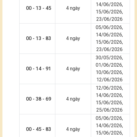
14/06/2026,
00 - 13 - 45
4 ngày
15/06/2026,
23/06/2026
05/06/2026,
14/06/2026,
00 - 13 - 83
4 ngày
15/06/2026,
23/06/2026
30/05/2026,
01/06/2026,
00 - 14 - 91
4 ngày
10/06/2026,
12/06/2026
12/06/2026,
14/06/2026,
00 - 38 - 69
4 ngày
15/06/2026,
25/06/2026
05/06/2026,
14/06/2026,
00 - 45 - 83
4 ngày
15/06/2026,