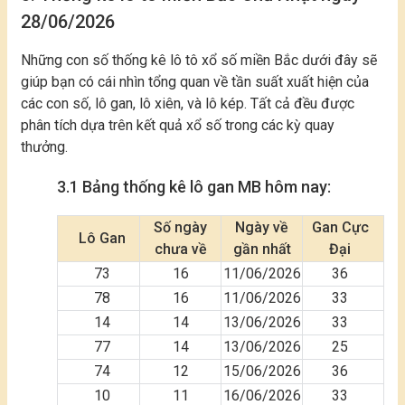
28/06/2026
Những con số thống kê lô tô xổ số miền Bắc dưới đây sẽ
giúp bạn có cái nhìn tổng quan về tần suất xuất hiện của
các con số, lô gan, lô xiên, và lô kép. Tất cả đều được
phân tích dựa trên kết quả xổ số trong các kỳ quay
thưởng.
3.1 Bảng thống kê lô gan MB hôm nay:
Số ngày
Ngày về
Gan Cực
Lô Gan
chưa về
gần nhất
Đại
73
16
11/06/2026
36
78
16
11/06/2026
33
14
14
13/06/2026
33
77
14
13/06/2026
25
74
12
15/06/2026
36
10
11
16/06/2026
33