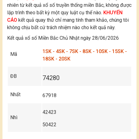
nhiên từ kết quả xổ số truyền thống miền Bắc, không được
lập trình theo bất kỳ một quy luật cụ thể nào.
KHUYẾN
CÁO
kết quả quay thử chỉ mang tính tham khảo, chúng tôi
không chịu bất cứ trách nhiệm nào cho kết quả này.
Kết quả xổ số Miền Bắc Chủ Nhật ngày 28/06/2026
1SK
-
4SK
-
7SK
-
8SK
-
10SK
-
15SK
-
Mã
18SK
-
20SK
ĐB
74280
Nhất
67918
42423
Nhì
50422