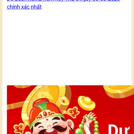
chính xác nhất