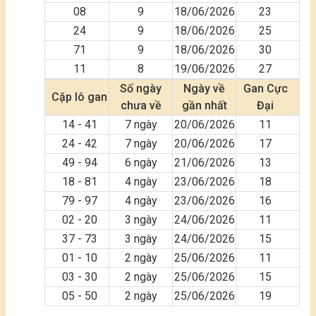
08
9
18/06/2026
23
24
9
18/06/2026
25
71
9
18/06/2026
30
11
8
19/06/2026
27
Số ngày
Ngày về
Gan Cực
Cặp lô gan
chưa về
gần nhất
Đại
14 - 41
7
ngày
20/06/2026
11
24 - 42
7
ngày
20/06/2026
17
49 - 94
6
ngày
21/06/2026
13
18 - 81
4
ngày
23/06/2026
18
79 - 97
4
ngày
23/06/2026
16
02 - 20
3
ngày
24/06/2026
11
37 - 73
3
ngày
24/06/2026
15
01 - 10
2
ngày
25/06/2026
11
03 - 30
2
ngày
25/06/2026
15
05 - 50
2
ngày
25/06/2026
19