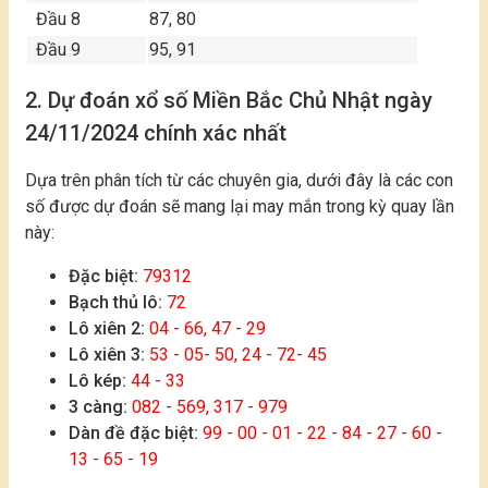
Đầu 8
87, 80
Đầu 9
95, 91
2. Dự đoán xổ số Miền Bắc Chủ Nhật ngày
24/11/2024 chính xác nhất
Dựa trên phân tích từ các chuyên gia, dưới đây là các con
số được dự đoán sẽ mang lại may mắn trong kỳ quay lần
này:
Đặc biệt:
79312
Bạch thủ lô:
72
Lô xiên 2:
04 - 66, 47 - 29
Lô xiên 3:
53 - 05- 50, 24 - 72- 45
Lô kép:
44 - 33
3 càng:
082 - 569, 317 - 979
Dàn đề đặc biệt:
99 - 00 - 01 - 22 - 84 - 27 - 60 -
13 - 65 - 19