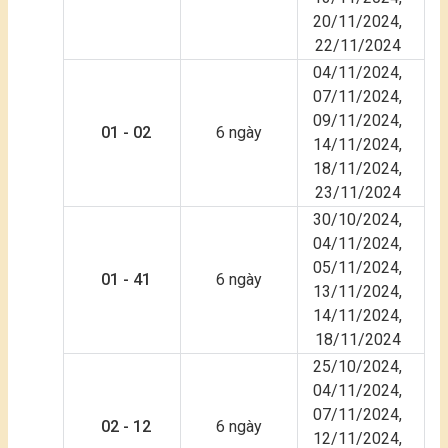
20/11/2024,
22/11/2024
04/11/2024,
07/11/2024,
09/11/2024,
01 - 02
6 ngày
14/11/2024,
18/11/2024,
23/11/2024
30/10/2024,
04/11/2024,
05/11/2024,
01 - 41
6 ngày
13/11/2024,
14/11/2024,
18/11/2024
25/10/2024,
04/11/2024,
07/11/2024,
02 - 12
6 ngày
12/11/2024,