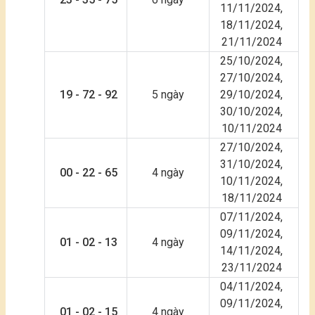
11/11/2024,
18/11/2024,
21/11/2024
25/10/2024,
27/10/2024,
19 - 72 - 92
5 ngày
29/10/2024,
30/10/2024,
10/11/2024
27/10/2024,
31/10/2024,
00 - 22 - 65
4 ngày
10/11/2024,
18/11/2024
07/11/2024,
09/11/2024,
01 - 02 - 13
4 ngày
14/11/2024,
23/11/2024
04/11/2024,
09/11/2024,
01 - 02 - 15
4 ngày