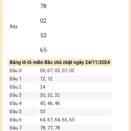
78
02
Bảy
53
65
Bảng lô tô miền Bắc chủ nhật ngày 24/11/2024
Đầu 0
00, 07, 05, 07, 02
Đầu 1
12, 12
Đầu 2
24
Đầu 3
30
, 32, 32
Đầu 4
45, 46, 46
Đầu 5
53
Đầu 6
64, 67, 64, 65, 65
Đầu 7
78, 77, 78