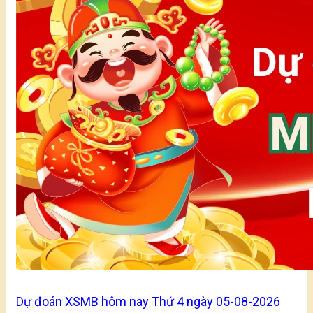
Dự đoán XSMB hôm nay Thứ 4 ngày 05-08-2026