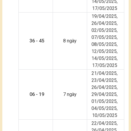
14/05/2025,
17/05/2025
19/04/2025,
26/04/2025,
02/05/2025,
07/05/2025,
36 - 45
8 ngày
08/05/2025,
12/05/2025,
14/05/2025,
17/05/2025
21/04/2025,
23/04/2025,
26/04/2025,
06 - 19
7 ngày
29/04/2025,
01/05/2025,
04/05/2025,
10/05/2025
22/04/2025,
26/04/2025,