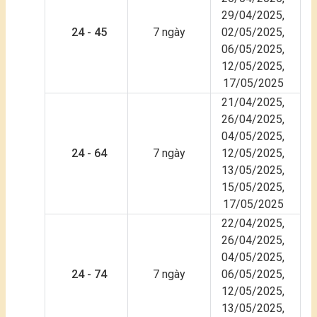
29/04/2025,
24 - 45
7 ngày
02/05/2025,
06/05/2025,
12/05/2025,
17/05/2025
21/04/2025,
26/04/2025,
04/05/2025,
24 - 64
7 ngày
12/05/2025,
13/05/2025,
15/05/2025,
17/05/2025
22/04/2025,
26/04/2025,
04/05/2025,
24 - 74
7 ngày
06/05/2025,
12/05/2025,
13/05/2025,