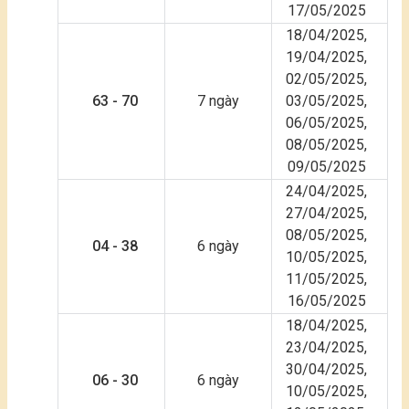
17/05/2025
18/04/2025,
19/04/2025,
02/05/2025,
63 - 70
7 ngày
03/05/2025,
06/05/2025,
08/05/2025,
09/05/2025
24/04/2025,
27/04/2025,
08/05/2025,
04 - 38
6 ngày
10/05/2025,
11/05/2025,
16/05/2025
18/04/2025,
23/04/2025,
30/04/2025,
06 - 30
6 ngày
10/05/2025,