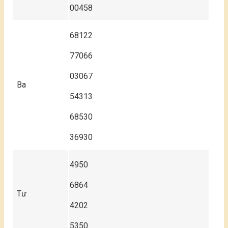
00458
68122
77066
03067
Ba
54313
68530
36930
4950
6864
Tư
4202
5350