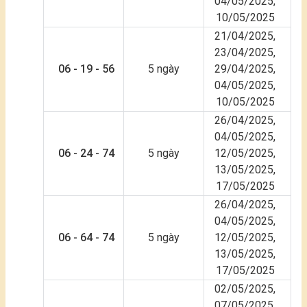
04/05/2025,
10/05/2025
21/04/2025,
23/04/2025,
06 - 19 - 56
5 ngày
29/04/2025,
04/05/2025,
10/05/2025
26/04/2025,
04/05/2025,
06 - 24 - 74
5 ngày
12/05/2025,
13/05/2025,
17/05/2025
26/04/2025,
04/05/2025,
06 - 64 - 74
5 ngày
12/05/2025,
13/05/2025,
17/05/2025
02/05/2025,
07/05/2025,